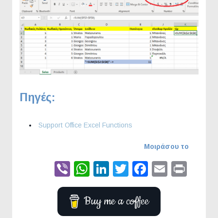
Πηγές:
Support Office Excel Functions
Μοιράσου το
Viber
WhatsApp
LinkedIn
Twitter
Faceboo
Email
Prin
Buy me a coffee