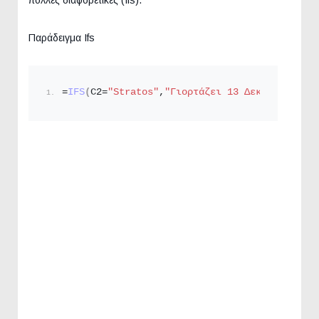
Παράδειγμα Ifs
=
IFS
(
C2=
"Stratos"
,
"Γιορτάζει 13 Δεκεμβρίου"
,C