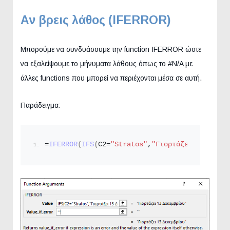
Αν βρεις λάθος (IFERROR)
Μπορούμε να συνδυάσουμε την function IFERROR ώστε
να εξαλείψουμε το μήνυματα λάθους όπως το #N/A με
άλλες functions που μπορεί να περιέχονται μέσα σε αυτή.
Παράδειγμα:
=
IFERROR
(
IFS
(
C2=
"Stratos"
,
"Γιορτάζει 13 Δεκεμ