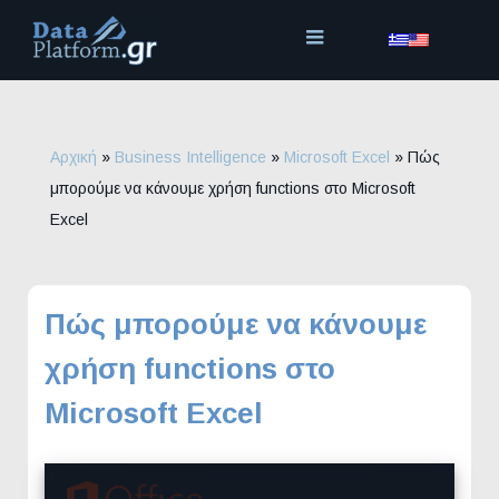
Μετάβαση
στο
περιεχόμενο
Αρχική
»
Business Intelligence
»
Microsoft Excel
»
Πώς
μπορούμε να κάνουμε χρήση functions στο Microsoft
Excel
Πώς μπορούμε να κάνουμε
χρήση functions στο
Microsoft Excel