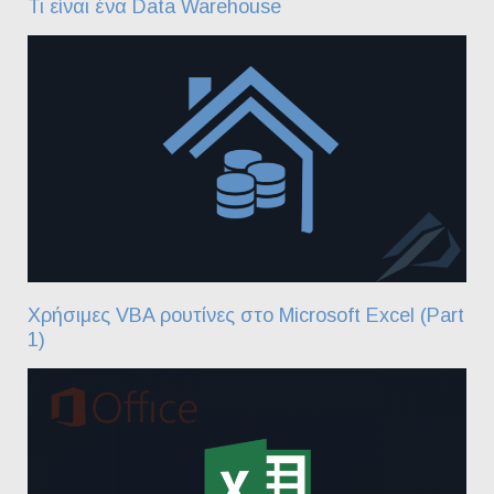
Τι είναι ένα Data Warehouse
Χρήσιμες VBA ρουτίνες στο Microsoft Excel (Part
1)