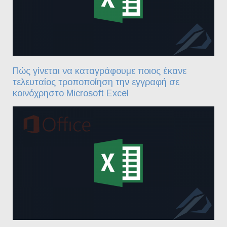
Πώς γίνεται να καταγράφουμε ποιος έκανε
τελευταίος τροποποίηση την εγγραφή σε
κοινόχρηστο Microsoft Excel