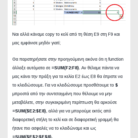
Ναι αλλά κάναμε copy το κελί από τη θέση E9 στη F9 και
μας εμφάνισε μηδέν γιατί;
Θα παρατηρήσατε στην προηγούμενη εικόνα ότι η function
άλλαξε αυτόματα σε
=
SUM
(F
2:F
8)
. Αν θέλαμε πάντα να
μας κάνει την πράξη για τα κελία E2 έως E8 θα έπρεπε να
το κλειδώσουμε. Για να κλειδώσουμε προσθέτουμε το
$
μπροστά από την συντεταγμένη που θέλουμε να μην
μεταβάλετε, στην συγκεκριμένη περίπτωση θα αρκούσε
=
SUM
($E
2:$E
8)
, αλλά για να μπορούμε εκτός από
διαφορετική στήλη το κελί και σε διαφορετική γραμμή θα
ήτανε πιο ασφαλές να το κλειδώναμε και ως
=
SUM
($E
$2:$E
$8).