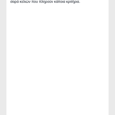
σειρά κελιών που πληρούν κάποια κριτήρια.