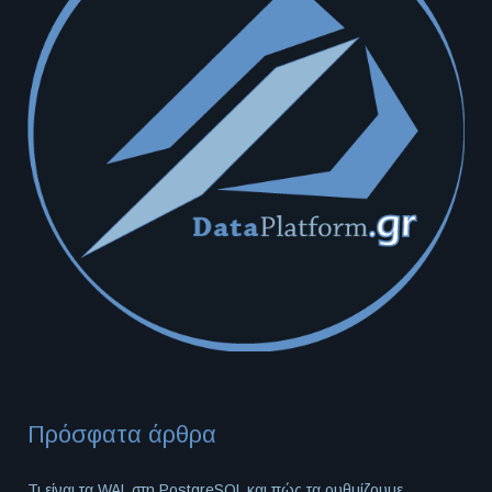
Πρόσφατα άρθρα
Τι είναι τα WAL στη PostgreSQL και πώς τα ρυθμίζουμε