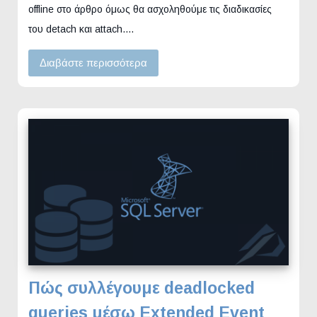
offline στο άρθρο όμως θα ασχοληθούμε τις διαδικασίες
του detach και attach.…
Διαβάστε περισσότερα
Πώς συλλέγουμε deadlocked
queries μέσω Extended Event