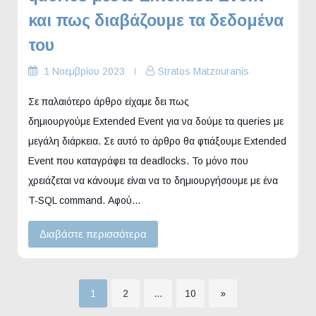
και πως διαβάζουμε τα δεδομένα
του
1 Νοεμβρίου 2023
Stratos Matzouranis
Σε παλαιότερο άρθρο είχαμε δει πως
δημιουργούμε Extended Event για να δούμε τα queries με
μεγάλη διάρκεια. Σε αυτό το άρθρο θα φτιάξουμε Extended
Event που καταγράφει τα deadlocks. Το μόνο που
χρειάζεται να κάνουμε είναι να το δημιουργήσουμε με ένα
T-SQL command. Αφού…
Διαβάστε περισσότερα
Σελίδα
Σελίδα
Σελίδα
1
2
…
10
»
Σελιδοποίηση