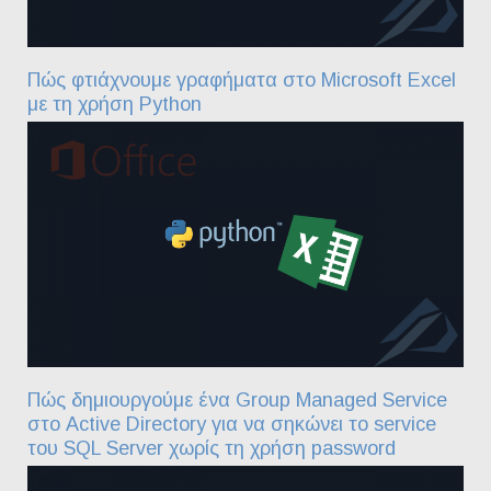
Πώς φτιάχνουμε γραφήματα στο Microsoft Excel
με τη χρήση Python
Πώς δημιουργούμε ένα Group Managed Service
στο Active Directory για να σηκώνει το service
του SQL Server χωρίς τη χρήση password