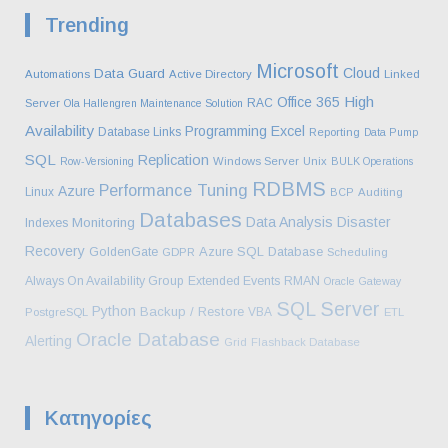
Trending
άρθρων
Microsoft
Cloud
Data Guard
Automations
Active Directory
Linked
High
Office 365
RAC
Server
Ola Hallengren Maintenance Solution
Availability
Programming
Excel
Database Links
Reporting
Data Pump
SQL
Replication
Row-Versioning
Windows Server
Unix
BULK Operations
RDBMS
Performance Tuning
Azure
Linux
BCP
Auditing
Databases
Data Analysis
Disaster
Monitoring
Indexes
Recovery
Azure SQL Database
GoldenGate
GDPR
Scheduling
Always On Availability Group
Extended Events
RMAN
Oracle Gateway
SQL Server
Python
Backup / Restore
VBA
PostgreSQL
ETL
Oracle Database
Alerting
Grid
Flashback Database
Kατηγορίες