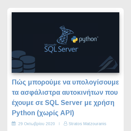
Πώς μπορούμε να υπολογίσουμε
τα ασφάλιστρα αυτοκινήτων που
έχουμε σε SQL Server με χρήση
Python (χωρίς API)
29 Οκτωβρίου 2020
Stratos Matzouranis