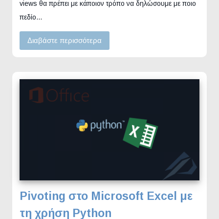
views θα πρέπει με κάποιον τρόπο να δηλώσουμε με ποιο
πεδίο…
Διαβάστε περισσότερα
Pivoting στο Microsoft Excel με
τη χρήση Python