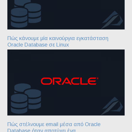
Πώς κάνουμε μία καινούργια εγκατάσταση
Oracle Database σε Linux
Πώς στέλνουμε email μέσα από Oracle
Database όταν αποτύχει ένα