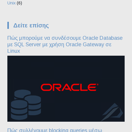
Unix
(6)
Δείτε επίσης
Πώς μπορούμε να συνδέσουμε Oracle Database
με SQL Server με χρήση Oracle Gateway σε
Linux
Πώς συλλέγουμε blocking queries μέσω