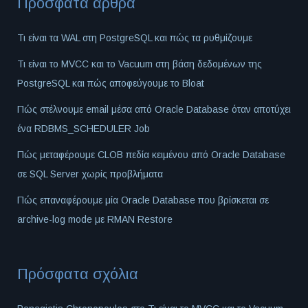
Πρόσφατα άρθρα
Τι είναι τα WAL στη PostgreSQL και πώς τα ρυθμίζουμε
Τι είναι το MVCC και το Vacuum στη βάση δεδομένων της
PostgreSQL και πώς αποφεύγουμε το Bloat
Πώς στέλνουμε email μέσα από Oracle Database όταν αποτύχει
ένα RDBMS_SCHEDULER Job
Πώς μεταφέρουμε CLOB πεδία κειμένου από Oracle Database
σε SQL Server χωρίς προβλήματα
Πώς επαναφέρουμε μία Oracle Database που βρίσκεται σε
archive-log mode με RMAN Restore
Πρόσφατα σχόλια