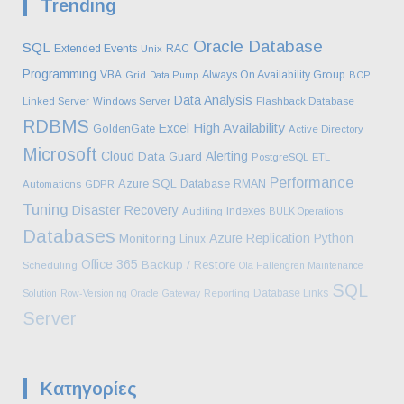
Trending
Oracle Database
SQL
Extended Events
RAC
Unix
Programming
VBA
Always On Availability Group
Grid
Data Pump
BCP
Data Analysis
Linked Server
Windows Server
Flashback Database
RDBMS
High Availability
Excel
GoldenGate
Active Directory
Microsoft
Cloud
Alerting
Data Guard
PostgreSQL
ETL
Performance
Azure SQL Database
RMAN
Automations
GDPR
Tuning
Disaster Recovery
Indexes
Auditing
BULK Operations
Databases
Azure
Replication
Python
Monitoring
Linux
Office 365
Backup / Restore
Scheduling
Ola Hallengren Maintenance
SQL
Database Links
Solution
Row-Versioning
Oracle Gateway
Reporting
Server
Kατηγορίες