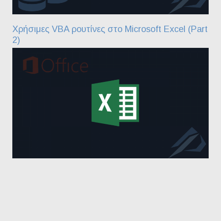
Χρήσιμες VBA ρουτίνες στο Microsoft Excel (Part
2)