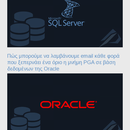
Πώς μπορούμε να λαμβάνουμε email κάθε φορά
που ξεπερνάει ένα όριο η μνήμη PGA σε βάση
δεδομένων της Oracle