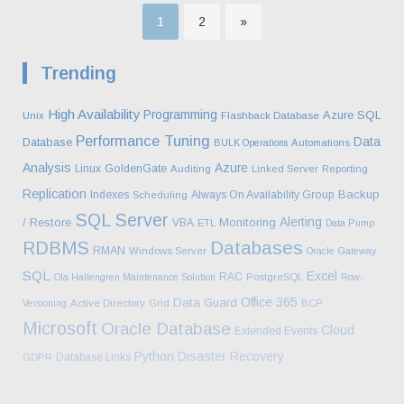
Σελίδα
Σελίδα
1
2
»
Σελιδοποίηση
Trending
άρθρων
High Availability
Programming
Azure SQL
Unix
Flashback Database
Performance Tuning
Data
Database
BULK Operations
Automations
Analysis
Azure
Linux
GoldenGate
Auditing
Linked Server
Reporting
Replication
Backup
Indexes
Always On Availability Group
Scheduling
SQL Server
Alerting
/ Restore
Monitoring
VBA
ETL
Data Pump
Databases
RDBMS
RMAN
Windows Server
Oracle Gateway
SQL
Excel
RAC
Ola Hallengren Maintenance Solution
PostgreSQL
Row-
Office 365
Data Guard
Versioning
Active Directory
Grid
BCP
Microsoft
Oracle Database
Cloud
Extended Events
Python
Disaster Recovery
Database Links
GDPR