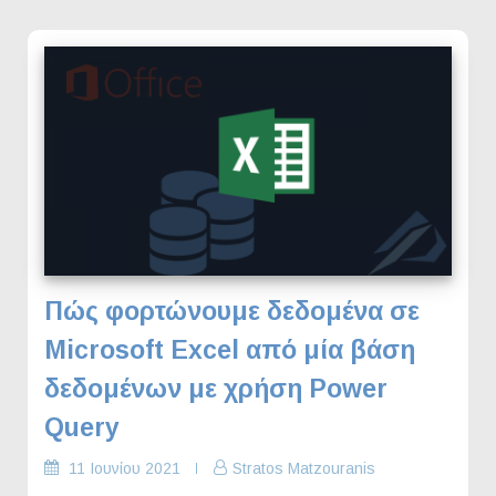
Πώς φορτώνουμε δεδομένα σε
Microsoft Excel από μία βάση
δεδομένων με χρήση Power
Query
11 Ιουνίου 2021
Stratos Matzouranis