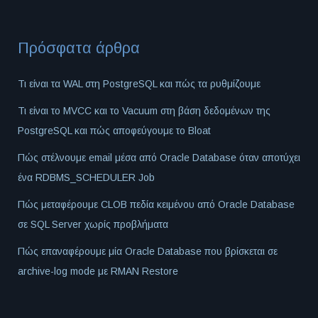
Πρόσφατα άρθρα
Τι είναι τα WAL στη PostgreSQL και πώς τα ρυθμίζουμε
Τι είναι το MVCC και το Vacuum στη βάση δεδομένων της
PostgreSQL και πώς αποφεύγουμε το Bloat
Πώς στέλνουμε email μέσα από Oracle Database όταν αποτύχει
ένα RDBMS_SCHEDULER Job
Πώς μεταφέρουμε CLOB πεδία κειμένου από Oracle Database
σε SQL Server χωρίς προβλήματα
Πώς επαναφέρουμε μία Oracle Database που βρίσκεται σε
archive-log mode με RMAN Restore