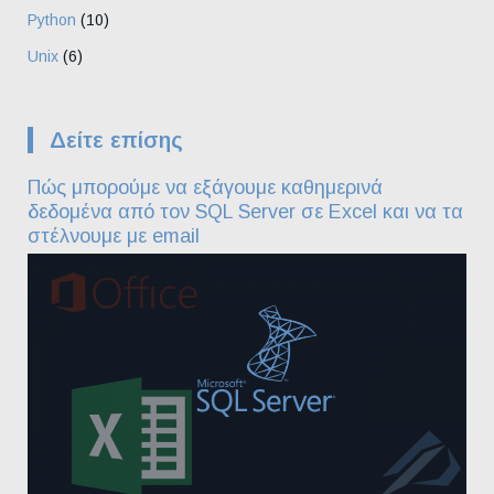
Python
(10)
Unix
(6)
Δείτε επίσης
Πώς μπορούμε να εξάγουμε καθημερινά
δεδομένα από τον SQL Server σε Excel και να τα
στέλνουμε με email