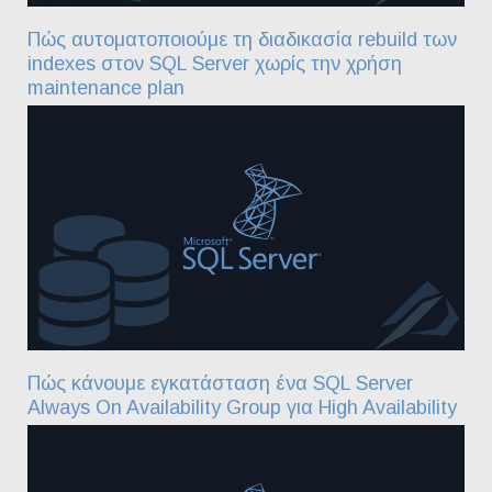
Πώς αυτοματοποιούμε τη διαδικασία rebuild των
indexes στον SQL Server χωρίς την χρήση
maintenance plan
Πώς κάνουμε εγκατάσταση ένα SQL Server
Always On Availability Group για High Availability