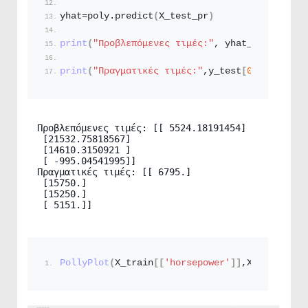
yhat=poly.
predict
(
X_test_pr
)
print
(
"Προβλεπόμενες τιμές:"
, yhat_test
[
0
:
4
])
print
(
"Πραγματικές τιμές:"
,y_test
[
0
:
4
]
.
values
Προβλεπόμενες τιμές: [[ 5524.18191454]

 [21532.75818567]

 [14610.3150921 ]

 [ -995.04541995]]

Πραγματικές τιμές: [[ 6795.]

 [15750.]

 [15250.]

 [ 5151.]]
PollyPlot
(
X_train
[[
'horsepower'
]]
,X_test
[[
'ho