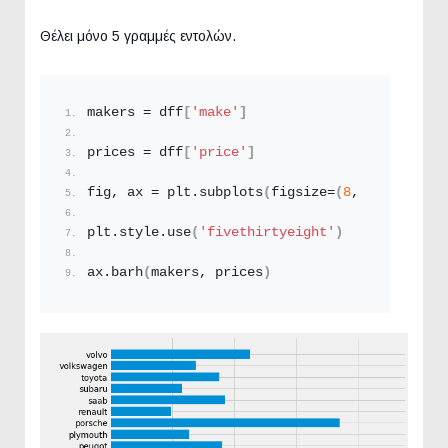
Θέλει μόνο 5 γραμμές εντολών.
makers = dff
[
'make'
]
prices = dff
[
'price'
]
fig, ax = plt.
subplots
(
figsize=
(
8
, 
8
))
plt.
style
.
use
(
'fivethirtyeight'
)
ax.
barh
(
makers, prices
)