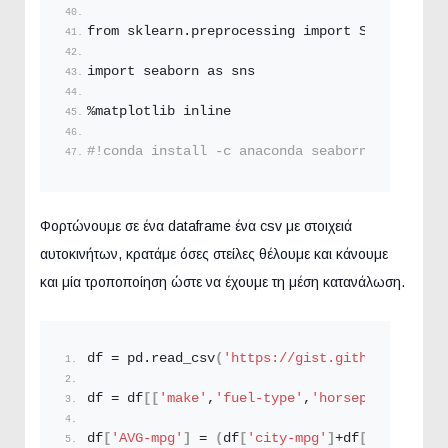
from sklearn.
preprocessing
 import StandardSca
import seaborn as sns
%matplotlib inline
#!conda install -c anaconda seaborn -y
Φορτώνουμε σε ένα dataframe ένα csv με στοιχειά
αυτοκινήτων, κρατάμε όσες στείλες θέλουμε και κάνουμε
και μία τροποποίηση ώστε να έχουμε τη μέση κατανάλωση.
df = pd.
read_csv
(
'https://gist.githubusercont
df = df
[[
'make'
,
'fuel-type'
,
'horsepower'
,
'cit
df
[
'AVG-mpg'
]
 = 
(
df
[
'city-mpg'
]
+df
[
'highway-m