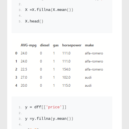
X =X.
fillna
(
X.
mean
())
X.
head
()
y = dff
[[
'price'
]]
y =y.
fillna
(
y.
mean
())