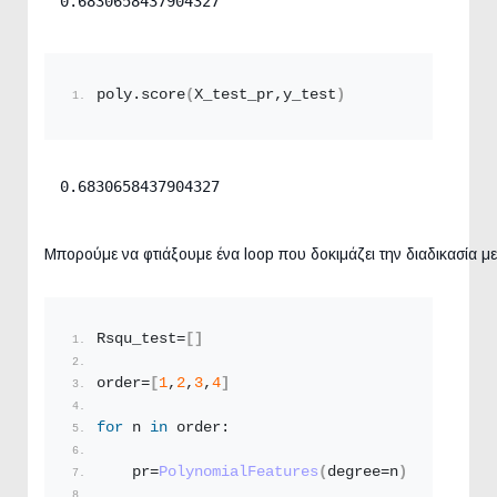
0.6830658437904327
poly.
score
(
X_test_pr,y_test
)
0.6830658437904327
Μπορούμε να φτιάξουμε ένα loop που δοκιμάζει την διαδικασία μ
Rsqu_test=
[]
order=
[
1
,
2
,
3
,
4
]
for
 n 
in
 order:
    pr=
PolynomialFeatures
(
degree=n
)