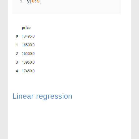
y
[
0
:
5
]
Linear regression