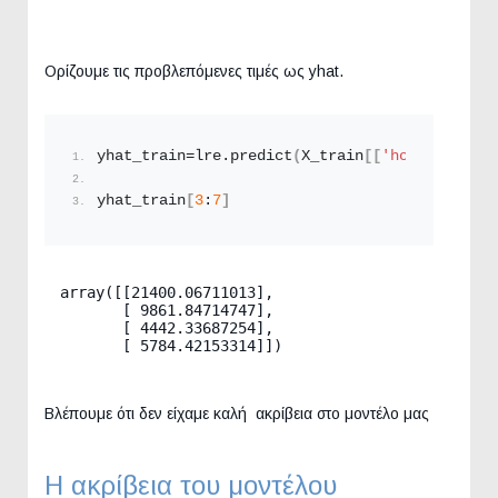
Ορίζουμε τις προβλεπόμενες τιμές ως yhat.
yhat_train=lre.
predict
(
X_train
[[
'horsepower'
,
yhat_train
[
3
:
7
]
array([[21400.06711013],

       [ 9861.84714747],

       [ 4442.33687254],

       [ 5784.42153314]])
Βλέπουμε ότι δεν είχαμε καλή ακρίβεια στο μοντέλο μας
Η ακρίβεια του μοντέλου