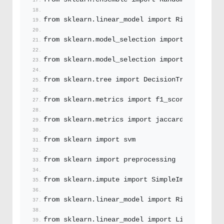
from sklearn.
linear_model
 import RidgeClassif
from sklearn.
model_selection
 import cross_val
from sklearn.
model_selection
 import train_tes
from sklearn.
tree
 import DecisionTreeClassifi
from sklearn.
metrics
 import f1_score
from sklearn.
metrics
 import jaccard_similarit
from sklearn import svm
from sklearn import preprocessing
from sklearn.
impute
 import SimpleImputer
from sklearn.
linear_model
 import Ridge
from sklearn.
linear_model
 import LinearRegres