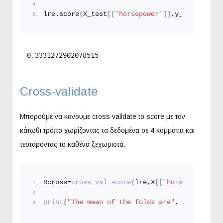
lre.
score
(
X_test
[[
'horsepower'
]]
,y_test
)
0.3331272902078515
Cross-validate
Μπορούμε να κάνουμε cross validate to score με τον
κάτωθι τρόπο χωρίζοντας τα δεδομένα σε 4 κομμάτια και
τεστάροντας το καθένα ξεχωριστά.
Rcross=
cross_val_score
(
lre,X
[[
'horsepower'
]]
,
print
(
"The mean of the folds are"
, Rcross.
mea