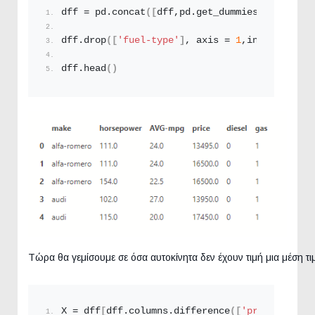
dff = pd.
concat
([
dff,pd.
get_dummies
(
dff
[
'fuel
dff.
drop
([
'fuel-type'
]
, axis = 
1
,inplace=
True
dff.
head
()
Τώρα θα γεμίσουμε σε όσα αυτοκίνητα δεν έχουν τιμή μια μέση τι
X = dff
[
dff.
columns
.
difference
([
'price'
])]