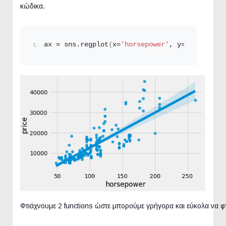
κώδικα.
ax = sns.
regplot
(
x=
'horsepower'
, y=
'price'
, d
Φτιάχνουμε 2 functions ώστε μπορούμε γρήγορα και εύκολα να φ