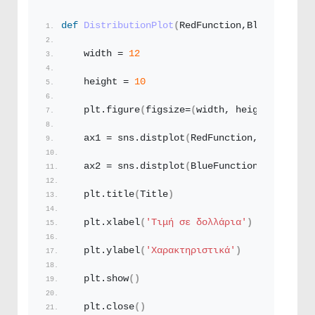
def
DistributionPlot
(
RedFunction,BlueFunction
    width = 
12
    height = 
10
    plt.
figure
(
figsize=
(
width, height
))
    ax1 = sns.
distplot
(
RedFunction, hist=
Fals
    ax2 = sns.
distplot
(
BlueFunction, hist=
Fal
    plt.
title
(
Title
)
    plt.
xlabel
(
'Τιμή σε δολλάρια'
)
    plt.
ylabel
(
'Χαρακτηριστικά'
)
    plt.
show
()
    plt.
close
()