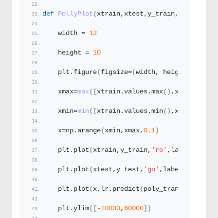
def
PollyPlot
(
xtrain,xtest,y_train,y_test,lr,
    width = 
12
    height = 
10
    plt.
figure
(
figsize=
(
width, height
))
    xmax=
max
([
xtrain.
values
.
max
()
,xtest.
value
    xmin=
min
([
xtrain.
values
.
min
()
,xtest.
value
    x=np.
arange
(
xmin,xmax,
0.1
)
    plt.
plot
(
xtrain,y_train,
'ro'
,label=
'Train
    plt.
plot
(
xtest,y_test,
'go'
,label=
'Test δε
    plt.
plot
(
x,lr.
predict
(
poly_transform.
fit_
    plt.
ylim
([
-10000
,
60000
])