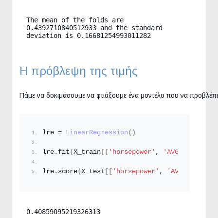
The mean of the folds are 
0.4392710840512933 and the standard 
deviation is 0.16681254993011282
Η πρόβλεψη της τιμής
Πάμε να δοκιμάσουμε να φτιάξουμε ένα μοντέλο που να προβλέπει
lre = 
LinearRegression
()
lre.
fit
(
X_train
[[
'horsepower'
, 
'AVG-mpg'
, 
'di
lre.
score
(
X_test
[[
'horsepower'
, 
'AVG-mpg'
, 
'd
0.40859095219326313