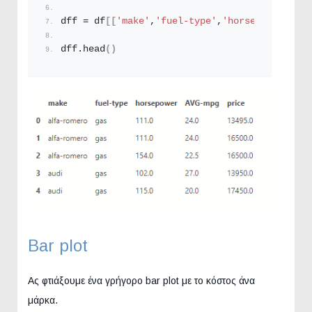
dff = df
[[
'make'
,
'fuel-type'
,
'horsepower'
,
'AV
dff.
head
()
Bar plot
Ας φτιάξουμε ένα γρήγορο bar plot με το κόστος άνα
μάρκα.