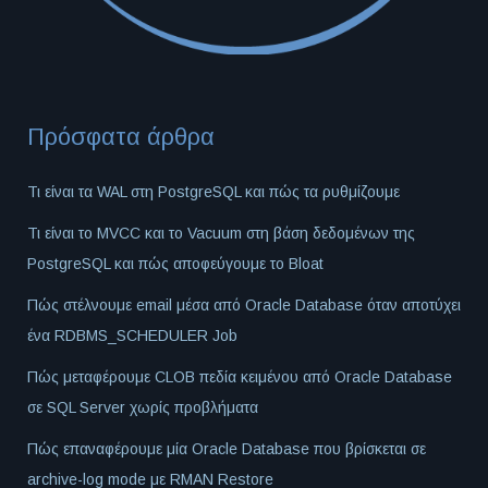
Πρόσφατα άρθρα
Τι είναι τα WAL στη PostgreSQL και πώς τα ρυθμίζουμε
Τι είναι το MVCC και το Vacuum στη βάση δεδομένων της
PostgreSQL και πώς αποφεύγουμε το Bloat
Πώς στέλνουμε email μέσα από Oracle Database όταν αποτύχει
ένα RDBMS_SCHEDULER Job
Πώς μεταφέρουμε CLOB πεδία κειμένου από Oracle Database
σε SQL Server χωρίς προβλήματα
Πώς επαναφέρουμε μία Oracle Database που βρίσκεται σε
archive-log mode με RMAN Restore