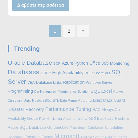
Διαβάστε περισσότερα
Σελίδα
Σελίδα
1
2
»
Σελιδοποίηση
Trending
άρθρων
Oracle Database
Azure
Python
Office 365
Monitoring
BCP
Databases
SQL
High Availability
GDPR
BULK Operations
Server
Replication
VBA
Database Links
Windows Server
SQL
Programming
Excel
Ola Hallengren Maintenance Solution
Active
Data Guard
Linux
Directory
Unix
PostgreSQL
ETL
Data Pump
Auditing
Performance Tuning
Disaster Recovery
RAC
Always On
Cloud
Backup / Restore
Availability Group
Row-Versioning
Automations
Azure SQL Database
GoldenGate
Flashback Database
Scheduling
Microsoft
Extended Events
Indexes
Reporting
Linked Server
Grid