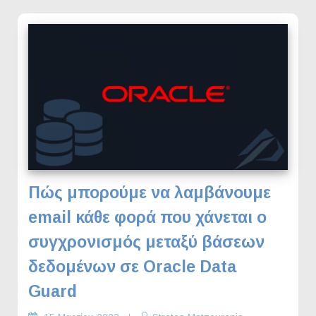
Πώς μπορούμε να λαμβάνουμε
email κάθε φορά που χάνεται ο
συγχρονισμός μεταξύ βάσεων
δεδομένων σε Oracle Data
Guard