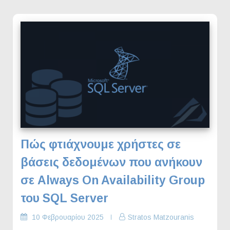
Πώς φτιάχνουμε χρήστες σε
βάσεις δεδομένων που ανήκουν
σε Always On Availability Group
του SQL Server
10 Φεβρουαρίου 2025
Stratos Matzouranis