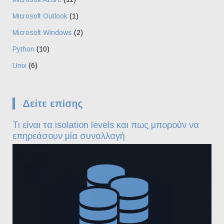
Microsoft Outlook
(1)
Microsoft Windows
(2)
Python
(10)
Unix
(6)
Δείτε επίσης
Τι είναι τα isolation levels και πως μπορούν να
επηρεάσουν μία συναλλαγή