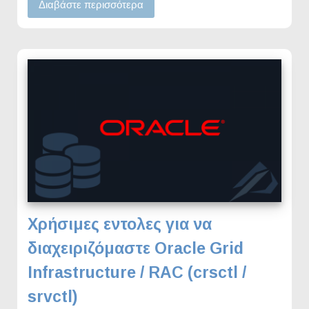
Διαβάστε περισσότερα
Χρήσιμες εντολες για να
διαχειριζόμαστε Oracle Grid
Infrastructure / RAC (crsctl /
srvctl)