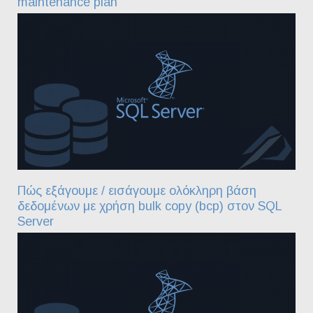
maintenance plan
Πώς εξάγουμε / εισάγουμε ολόκληρη βάση
δεδομένων με χρήση bulk copy (bcp) στον SQL
Server