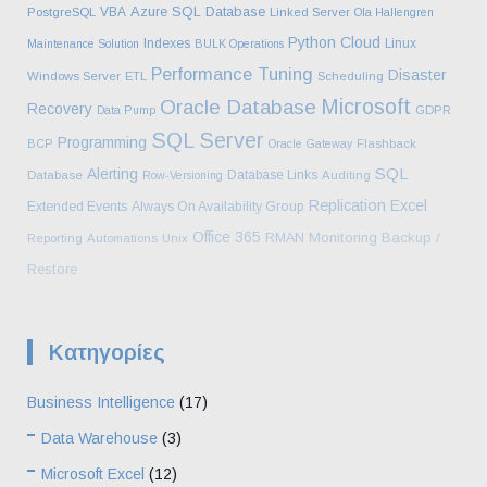
Azure SQL Database
VBA
PostgreSQL
Linked Server
Ola Hallengren
Python
Cloud
Indexes
Linux
Maintenance Solution
BULK Operations
Performance Tuning
Disaster
Windows Server
ETL
Scheduling
Microsoft
Oracle Database
Recovery
Data Pump
GDPR
SQL Server
Programming
BCP
Oracle Gateway
Flashback
SQL
Alerting
Database Links
Database
Row-Versioning
Auditing
Replication
Excel
Extended Events
Always On Availability Group
Office 365
Monitoring
Backup /
RMAN
Reporting
Automations
Unix
Restore
Kατηγορίες
Business Intelligence
(17)
Data Warehouse
(3)
Microsoft Excel
(12)