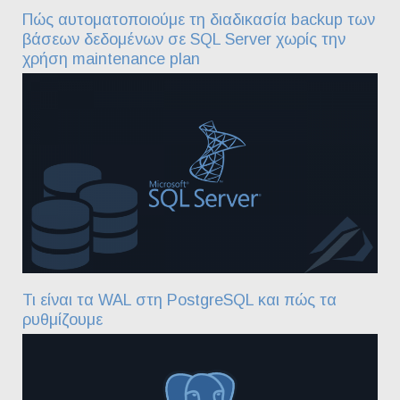
Πώς αυτοματοποιούμε τη διαδικασία backup των
βάσεων δεδομένων σε SQL Server χωρίς την
χρήση maintenance plan
Τι είναι τα WAL στη PostgreSQL και πώς τα
ρυθμίζουμε