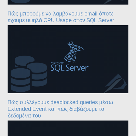
Πώς μπορούμε να λαμβάνουμε email όποτε
έχουμε υψηλό CPU Usage στον SQL Server
Πώς συλλέγουμε deadlocked queries μέσω
Extended Event και πως διαβάζουμε τα
δεδομένα του