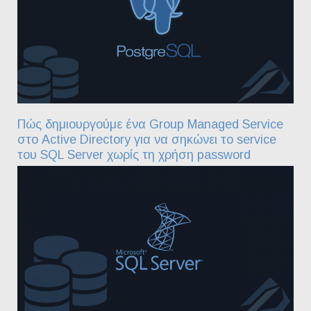
Πώς δημιουργούμε ένα Group Managed Service
στο Active Directory για να σηκώνει το service
του SQL Server χωρίς τη χρήση password