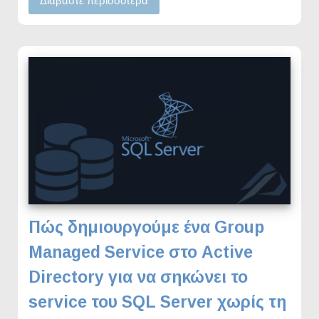
Διαβάστε περισσότερα
Πώς δημιουργούμε ένα Group
Managed Service στο Active
Directory για να σηκώνει το
service του SQL Server χωρίς τη