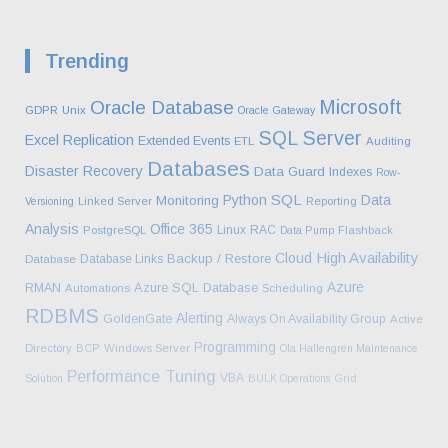
Trending
Microsoft
Oracle Database
GDPR
Unix
Oracle Gateway
SQL Server
Excel
Replication
Extended Events
ETL
Auditing
Databases
Disaster Recovery
Data Guard
Indexes
Row-
SQL
Python
Data
Monitoring
Versioning
Linked Server
Reporting
Analysis
Office 365
Linux
RAC
PostgreSQL
Data Pump
Flashback
High Availability
Cloud
Backup / Restore
Database Links
Database
Azure
Azure SQL Database
RMAN
Automations
Scheduling
RDBMS
Alerting
GoldenGate
Always On Availability Group
Active
Programming
Directory
BCP
Windows Server
Ola Hallengren Maintenance
Performance Tuning
VBA
Solution
BULK Operations
Grid