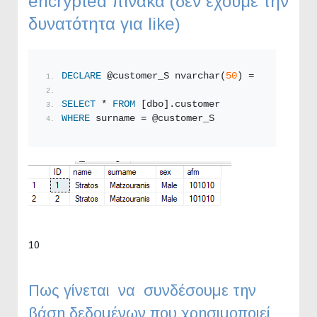
encrypted πίνακα (δεν έχουμε την
δυνατότητα για like)
DECLARE
 @customer_S nvarchar(
50
) = 
'Matzouran
SELECT
 * 
FROM
 [dbo].customer
WHERE
 surname = @customer_S
10
Πως γίνεται να συνδέσουμε την
βάση δεδομένων που χρησιμοποιεί