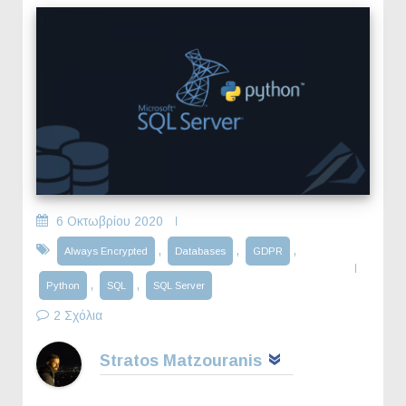
6 Οκτωβρίου 2020
,
,
,
Always Encrypted
Databases
GDPR
,
,
Python
SQL
SQL Server
2 Σχόλια
Stratos Matzouranis