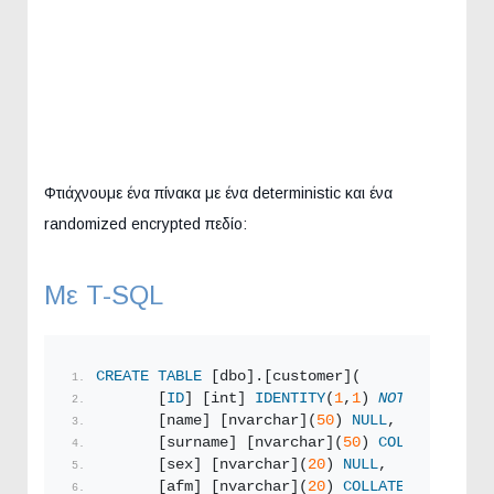
Φτιάχνουμε ένα πίνακα με ένα deterministic και ένα
randomized encrypted πεδίο:
Με T-SQL
CREATE
TABLE
 [dbo].[customer](
       [
ID
] [int] 
IDENTITY
(
1
,
1
) 
NOT NULL
,
       [name] [nvarchar](
50
) 
NULL
,
       [surname] [nvarchar](
50
) 
COLLATE
 Latin
       [sex] [nvarchar](
20
) 
NULL
,
       [afm] [nvarchar](
20
) 
COLLATE
 Latin1_Ge