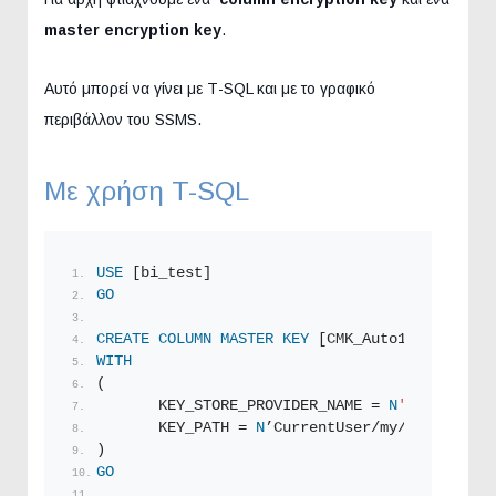
master encryption key
.
Αυτό μπορεί να γίνει με Τ-SQL και με το γραφικό
περιβάλλον του SSMS.
Με χρήση T-SQL
USE
 [bi_test]
GO
CREATE
COLUMN
MASTER
KEY
 [CMK_Auto1]
WITH
(
       KEY_STORE_PROVIDER_NAME = 
N
'MSSQL_CERT
       KEY_PATH = 
N
’CurrentUser/my/44866B5D94
)
GO