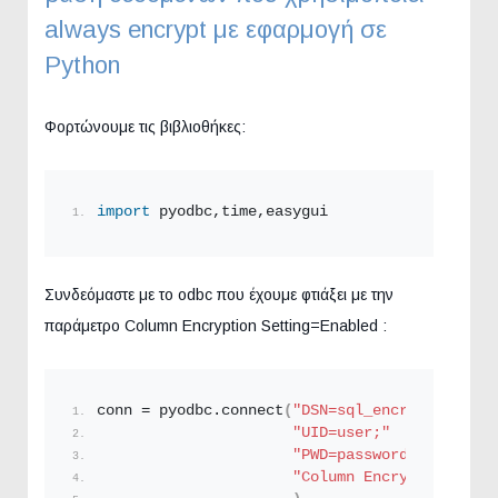
always encrypt με εφαρμογή σε
Python
Φορτώνουμε τις βιβλιοθήκες:
import
 pyodbc,time,easygui
Συνδεόμαστε με το odbc που έχουμε φτιάξει με την
παράμετρο Column Encryption Setting=Enabled :
conn = pyodbc.
connect
(
"DSN=sql_encrypt;"
"UID=user;"
"PWD=password;"
"Column Encryption Sett