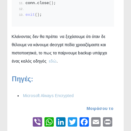
conn.
close
()
;
exit
()
;
Κλείνοντας δεν θα πρέπει να ξεχάσουμε ότι όταν δε
θέλουμε να κάνουμε decrypt πεδία χρειαζόμαστε και
πιστοποιητικά, το πως τα παίρνουμε backup υπάρχει
ένας καλός οδηγός
εδώ
.
Πηγές:
Microsoft Always Encrypted
Μοιράσου το
Viber
WhatsApp
LinkedIn
Twitter
Faceboo
Email
Prin