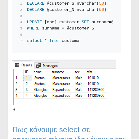
DECLARE
 @customer_S nvarchar(
50
) = 
'Nikolaou'
DECLARE
 @customer_N nvarchar(
50
) = 
'Papandreo
UPDATE
 [dbo].customer 
SET
 surname=@customer_N
WHERE
 surname = @customer_S
select
 * 
from
 customer
9
Πως κάνουμε select σε