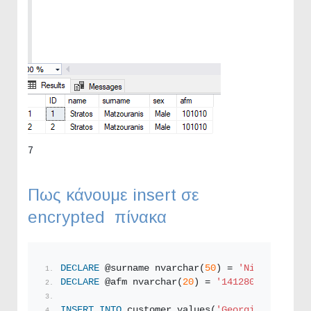
7
Πως κάνουμε insert σε
encrypted πίνακα
DECLARE
 @surname nvarchar(
50
) = 
'Nikolaou'
;
DECLARE
 @afm nvarchar(
20
) = 
'141280950'
;
INSERT
INTO
 customer values(
'Georgios'
,@surna