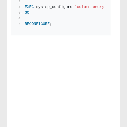
EXEC
 sys.sp_configure 
'column encryption encl
GO
RECONFIGURE
;