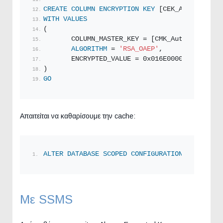
CREATE
COLUMN
ENCRYPTION
KEY
 [CEK_Auto1]
WITH
VALUES
(
       COLUMN_MASTER_KEY = [CMK_Auto1],
ALGORITHM
 = 
'RSA_OAEP'
,
       ENCRYPTED_VALUE = 0x016E00000163007500
)
GO
Απαιτείται να καθαρίσουμε την cache:
ALTER
DATABASE
SCOPED
CONFIGURATION
CLEAR
 PRO
Με SSMS