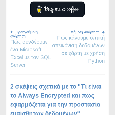
Buy me a coffee
Προηγούμενη
Επόμενη Ανάρτηση
ανάρτηση
Πώς κάνουμε οπτική
Πλοήγηση
Πώς συνδέουμε
απεικόνιση δεδομένων
ένα Microsoft
άρθρων
σε χάρτη με χρήση
Excel με τον SQL
Python
Server
2 σκέψεις σχετικά με το "
Τι είναι
το Always Encrypted και πως
εφαρμόζεται για την προστασία
ευαίσθητων δεδομένων
"