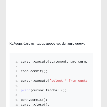
Καλούμε όλες τις παραμέτρους ως dynamic query:
cursor.
execute
(
statement,name,surname,sex,afm
conn.
commit
()
;
cursor.
execute
(
'select * from customer'
)
print
(
cursor.
fetchall
())
conn.
commit
()
;
cursor.
close
()
;