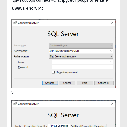
πριν κάνουμε connect να ενεργοποιήσουμε το
enable
always encrypt
:
5