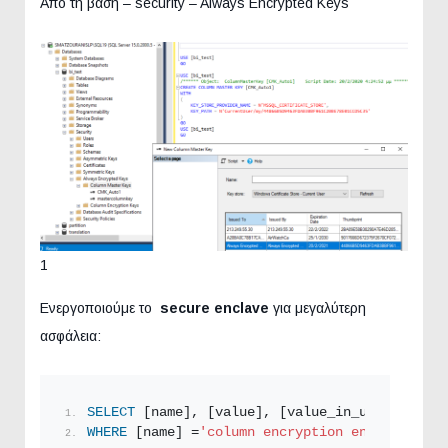
Από τη βάση – security – Always Encrypted Keys
1
Ενεργοποιούμε το
secure enclave
για μεγαλύτερη
ασφάλεια:
SELECT
 [name], [value], [value_in_use] 
FROM
 s
WHERE
 [name] =
'column encryption enclave type