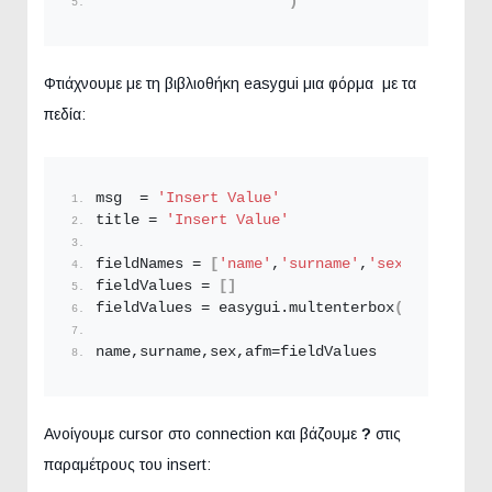
)
Φτιάχνουμε με τη βιβλιοθήκη easygui μια φόρμα με τα
πεδία:
msg  = 
'Insert Value'
title = 
'Insert Value'
fieldNames = 
[
'name'
,
'surname'
,
'sex'
,
'afm'
]
fieldValues = 
[]
fieldValues = easygui.
multenterbox
(
msg,title,
name,surname,sex,afm=fieldValues
Ανοίγουμε cursor στο connection και βάζουμε
?
στις
παραμέτρους του insert: