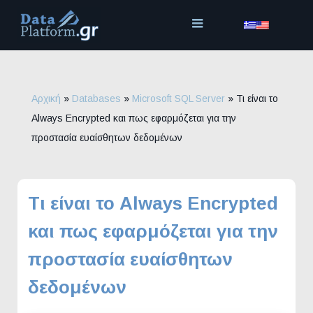
Μετάβαση
στο
περιεχόμενο
Αρχική
»
Databases
»
Microsoft SQL Server
»
Τι είναι το
Always Encrypted και πως εφαρμόζεται για την
προστασία ευαίσθητων δεδομένων
Τι είναι το Always Encrypted
και πως εφαρμόζεται για την
προστασία ευαίσθητων
δεδομένων