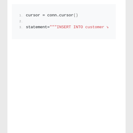
cursor = conn.
cursor
()
statement=
"""INSERT INTO customer values(?,?,