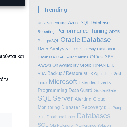
Trending
Azure SQL Database
Unix
Scheduling
Performance Tuning
Reporting
GDPR
Oracle Database
PostgreSQL
Data Analysis
Oracle Gateway
Flashback
ούνται και
Office 365
RAC
Database
Automations
Always On Availability Group
RMAN
ETL
Backup / Restore
VBA
BULK Operations
Grid
πότε
Microsoft
Extended Events
Linux
Programming
Data Guard
GoldenGate
SQL Server
Alerting
Cloud
Monitoring
Disaster Recovery
Data Pump
Databases
Database Links
BCP
SQL
Ola Hallengren Maintenance Solution