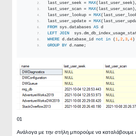
last_user_seek = 
MAX
(last_user_seek)
last_user_scan = 
MAX
(last_user_scan)
last_user_lookup = 
MAX
(last_user_loo
last_user_update = 
MAX
(last_user_upd
FROM
 sys.databases 
AS
 d
LEFT
JOIN
  sys.dm_db_index_usage_sta
WHERE
 d.database_id 
not
in
 (
1
,
2
,
3
,
4
)
GROUP
BY
 d.name;
01
Ανάλογα με την στήλη μπορούμε να καταλάβουμε ε