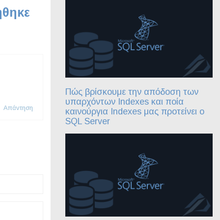
ήθηκε
Πώς βρίσκουμε την απόδοση των
υπαρχόντων Indexes και ποία
Απάντηση
καινούργια Indexes μας προτείνει ο
SQL Server