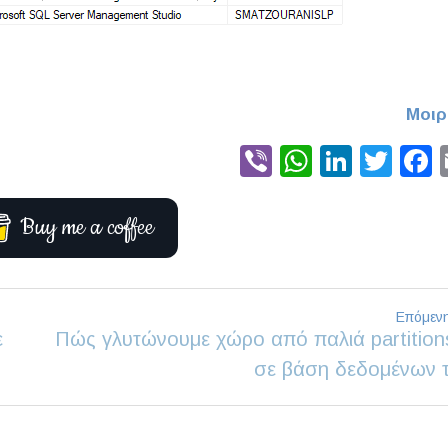
Μοιρ
Viber
WhatsA
Linke
Twi
Buy me a coffee
Επόμεν
ε
Πώς γλυτώνουμε χώρο από παλιά partition
σε βάση δεδομένων τ