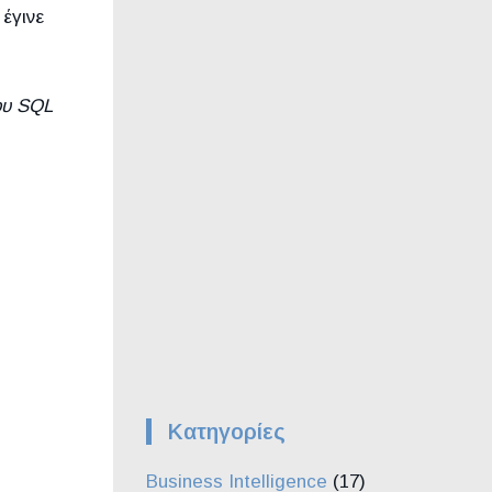
έγινε
ου SQL
Kατηγορίες
Business Intelligence
(17)