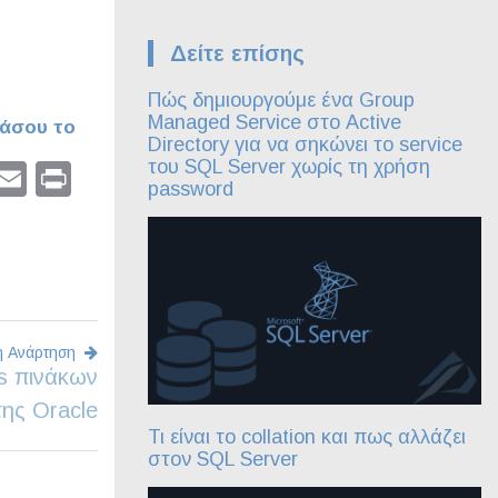
Δείτε επίσης
Πώς δημιουργούμε ένα Group
Managed Service στο Active
άσου το
Directory για να σηκώνει το service
του SQL Server χωρίς τη χρήση
pp
dIn
tter
Facebook
Email
Print
password
η Ανάρτηση
s πινάκων
ης Oracle
Τι είναι το collation και πως αλλάζει
στον SQL Server