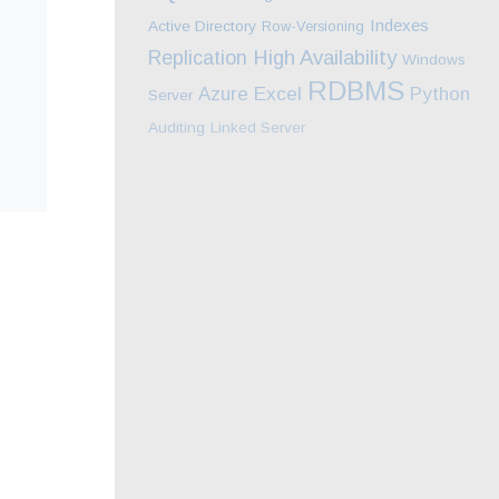
Indexes
Active Directory
Row-Versioning
High Availability
Replication
Windows
RDBMS
Excel
Azure
Python
Server
Auditing
Linked Server