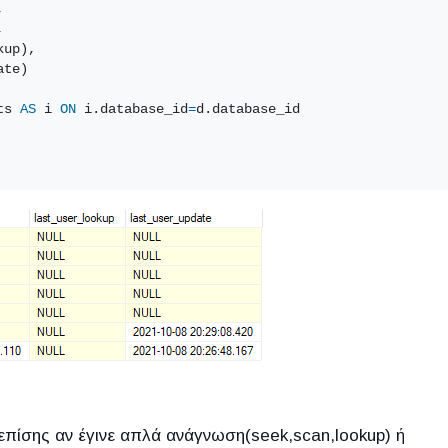
,
,
kup),
ate)
ts 
AS
 i 
ON
 i.database_id
=
d.database_id
πίσης αν έγινε απλά ανάγνωση(seek,scan,lookup) ή