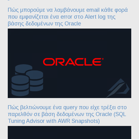
Πώς μπορούμε να λαμβάνουμε email κάθε φορά
που εμφανίζεται ένα error στο Alert log της
βάσης δεδομένων της Oracle
Πώς βελτιώνουμε ένα query που είχε τρέξει στο
παρελθόν σε βάση δεδομένων της Oracle (SQL
Tuning Advisor with AWR Snapshots)