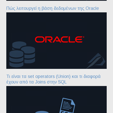
Πώς λειτουργεί η βάση δεδομένων της Oracle
Τι είναι τα set operators (Union) και τι διαφορά
έχουν από τα Joins στην SQL