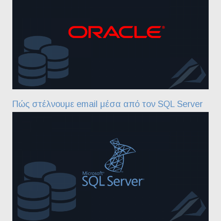
Πώς στέλνουμε email μέσα από τον SQL Server