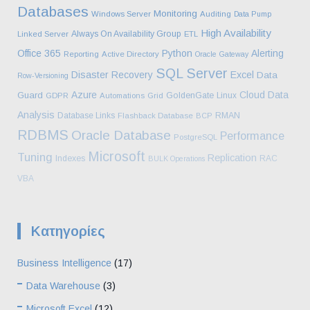
Databases
Monitoring
Windows Server
Auditing
Data Pump
High Availability
Always On Availability Group
Linked Server
ETL
Office 365
Python
Alerting
Reporting
Active Directory
Oracle Gateway
SQL Server
Disaster Recovery
Excel
Data
Row-Versioning
Azure
Cloud
Data
Guard
GoldenGate
Linux
GDPR
Automations
Grid
Analysis
Database Links
RMAN
Flashback Database
BCP
RDBMS
Oracle Database
Performance
PostgreSQL
Microsoft
Tuning
Replication
Indexes
RAC
BULK Operations
VBA
Kατηγορίες
Business Intelligence
(17)
Data Warehouse
(3)
Microsoft Excel
(12)