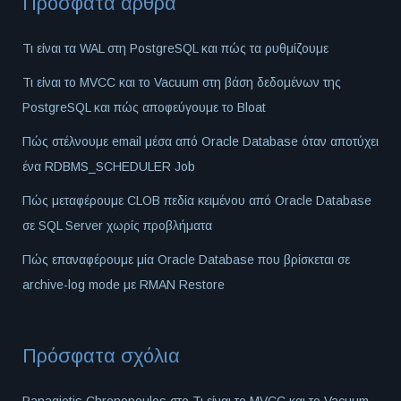
Πρόσφατα άρθρα
Τι είναι τα WAL στη PostgreSQL και πώς τα ρυθμίζουμε
Τι είναι το MVCC και το Vacuum στη βάση δεδομένων της
PostgreSQL και πώς αποφεύγουμε το Bloat
Πώς στέλνουμε email μέσα από Oracle Database όταν αποτύχει
ένα RDBMS_SCHEDULER Job
Πώς μεταφέρουμε CLOB πεδία κειμένου από Oracle Database
σε SQL Server χωρίς προβλήματα
Πώς επαναφέρουμε μία Oracle Database που βρίσκεται σε
archive-log mode με RMAN Restore
Πρόσφατα σχόλια