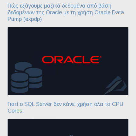
Πώς εξάγουμε μαζικά δεδομένα από βάση
δεδομένων της Oracle με τη χρήση Oracle Data
Pump (expdp)
Γιατί ο SQL Server δεν κάνει χρήση όλα τα CPU
Cores;