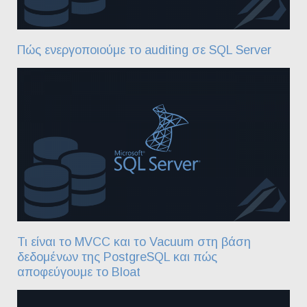
Πώς ενεργοποιούμε το auditing σε SQL Server
Τι είναι το MVCC και το Vacuum στη βάση
δεδομένων της PostgreSQL και πώς
αποφεύγουμε το Bloat