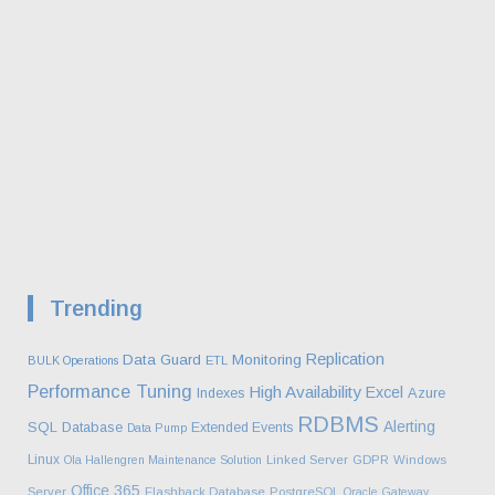
Trending
Replication
Data Guard
Monitoring
BULK Operations
ETL
Performance Tuning
High Availability
Excel
Azure
Indexes
RDBMS
Alerting
SQL Database
Extended Events
Data Pump
Linux
Ola Hallengren Maintenance Solution
Linked Server
GDPR
Windows
Office 365
Server
Flashback Database
PostgreSQL
Oracle Gateway