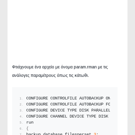
Φτιάχνουμε ένα αρχείο με όνομα param.rman με τις
ανάλογες παραμέτρους όπως τις κάτωθι.
CONFIGURE CONTROLFILE AUTOBACKUP ON;
CONFIGURE CONTROLFILE AUTOBACKUP FORMAT 
FOR
 D
CONFIGURE DEVICE TYPE DISK PARALLELISM 
8
 BACK
CONFIGURE CHANNEL DEVICE TYPE DISK FORMAT 
'/f
run 
{
backup database filesperset 
3
;