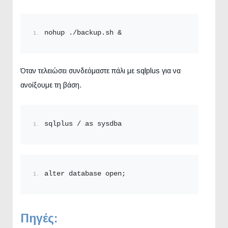
nohup ./backup.
sh
 &
Όταν τελειώσει συνδεόμαστε πάλι με sqlplus για να
ανοίξουμε τη βάση.
sqlplus / as sysdba
alter database open;
Πηγές: