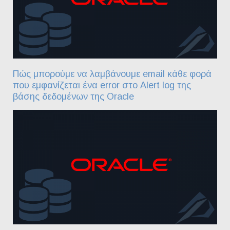
Πώς μπορούμε να λαμβάνουμε email κάθε φορά
που εμφανίζεται ένα error στο Alert log της
βάσης δεδομένων της Oracle