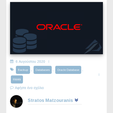
6 Αυγούστου 2020
,
,
,
Backup
Databases
Oracle Database
RMAN
Αφήστε ένα σχόλιο
Stratos Matzouranis