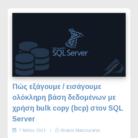
Πώς εξάγουμε / εισάγουμε
ολόκληρη βάση δεδομένων με
χρήση bulk copy (bcp) στον SQL
Server
7 Μαΐου 2021
Stratos Matzouranis