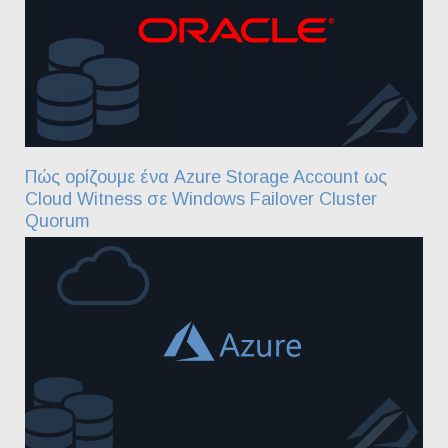
Πώς ορίζουμε ένα Azure Storage Account ως
Cloud Witness σε Windows Failover Cluster
Quorum