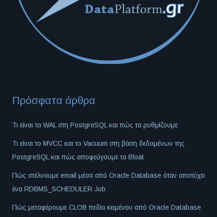
Πρόσφατα άρθρα
Τι είναι τα WAL στη PostgreSQL και πώς τα ρυθμίζουμε
Τι είναι το MVCC και το Vacuum στη βάση δεδομένων της
PostgreSQL και πώς αποφεύγουμε το Bloat
Πώς στέλνουμε email μέσα από Oracle Database όταν αποτύχει
ένα RDBMS_SCHEDULER Job
Πώς μεταφέρουμε CLOB πεδία κειμένου από Oracle Database