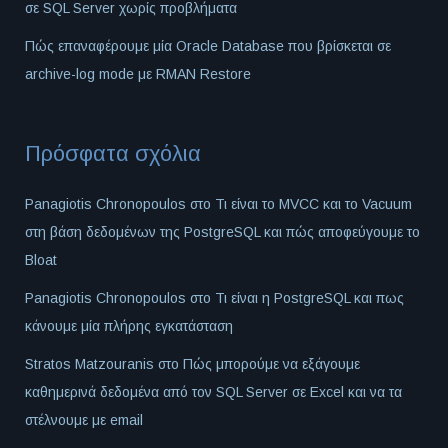
σε SQL Server χωρίς προβλήματα
Πώς επαναφέρουμε μία Oracle Database που βρίσκεται σε
archive-log mode με RMAN Restore
Πρόσφατα σχόλια
Panagiotis Chronopoulos
στο
Τι είναι το MVCC και το Vacuum
στη βάση δεδομένων της PostgreSQL και πώς αποφεύγουμε το
Bloat
Panagiotis Chronopoulos
στο
Τι είναι η PostgreSQL και πως
κάνουμε μία πλήρης εγκατάσταση
Stratos Matzouranis
στο
Πώς μπορούμε να εξάγουμε
καθημερινά δεδομένα από τον SQL Server σε Excel και να τα
στέλνουμε με email