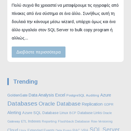
Πολύ συχνά θα χρειαστεί να μεταφέρουμε τις εγγραφές από
πίνακες από ένα σύστημα σε ένα άλλο. Συνήθως αυτή τη
δουλειά την κάνουμε μέσω wizard, υπάρχει όμως και ένα
άλλο εργαλείο στον SQL Server το bulk copy program ή
αλλιώς…
Διαβάστε περισσότερα
Trending
Data Analysis
Excel
Azure
GoldenGate
PostgreSQL
Auditing
Databases
Oracle Database
Replication
GDPR
Alerting
Azure SQL Database
Linux
Database Links
BCP
Oracle
Indexes
Gateway
ETL
Reporting
Flashback Database
Row-Versioning
SQL Server
Cloud
Extended Events
RAC
VBA
Unix
Data Pump