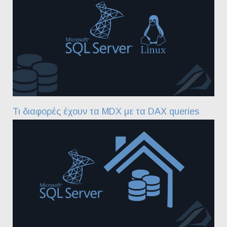
Τι διαφορές έχουν τα MDX με τα DAX queries