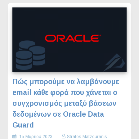
Πώς μπορούμε να λαμβάνουμε
email κάθε φορά που χάνεται ο
συγχρονισμός μεταξύ βάσεων
δεδομένων σε Oracle Data
Guard
15 Μαρτίου 2023
Stratos Matzouranis