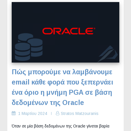
Πώς μπορούμε να λαμβάνουμε
email κάθε φορά που ξεπερνάει
ένα όριο η μνήμη PGA σε βάση
δεδομένων της Oracle
1 Μαρτίου 2024
Stratos Matzouranis
Όταν σε μία βάση δεδομένων της Oracle γίνεται βαρία