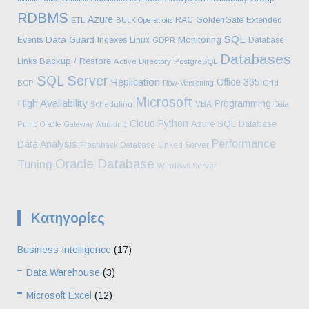
RDBMS
Azure
RAC
GoldenGate
Extended
ETL
BULK Operations
SQL
Data Guard
Monitoring
Events
Indexes
Linux
Database
GDPR
Databases
Backup / Restore
Links
Active Directory
PostgreSQL
SQL Server
Replication
Office 365
BCP
Row-Versioning
Grid
Microsoft
High Availability
Programming
VBA
Scheduling
Data
Cloud
Python
Azure SQL Database
Pump
Oracle Gateway
Auditing
Performance
Data Analysis
Flashback Database
Linked Server
Oracle Database
Tuning
Windows Server
Kατηγορίες
Business Intelligence
(17)
Data Warehouse
(3)
Microsoft Excel
(12)