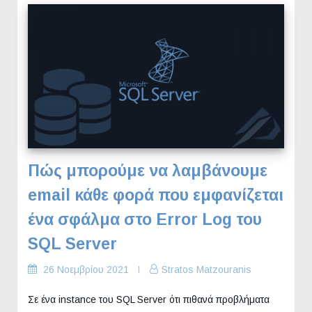
Πώς μπορούμε να λαμβάνουμε
email κάθε φορά που εμφανίζεται
ένα σφάλμα στο Error Log του
SQL Server
26 Νοεμβρίου 2021
Stratos Matzouranis
Σε ένα instance του SQL Server ότι πιθανά προβλήματα