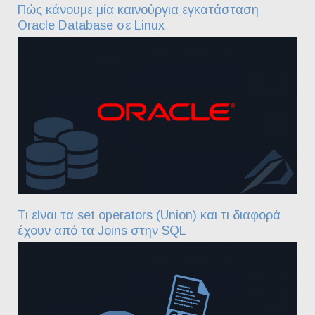
Πώς κάνουμε μία καινούργια εγκατάσταση
Oracle Database σε Linux
Τι είναι τα set operators (Union) και τι διαφορά
έχουν από τα Joins στην SQL