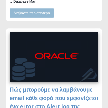
to Database Mail…
Διαβάστε περισσότερα
Πώς μπορούμε να λαμβάνουμε
email κάθε φορά που εμφανίζεται
ένα error στο Alert log της