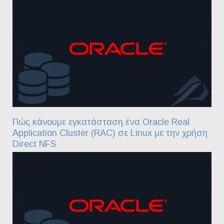
Πώς κάνουμε εγκατάσταση ένα Oracle Real
Application Cluster (RAC) σε Linux με την χρήση
Direct NFS