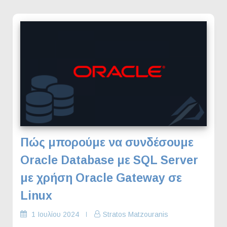
Πώς μπορούμε να συνδέσουμε
Oracle Database με SQL Server
με χρήση Oracle Gateway σε
Linux
1 Ιουλίου 2024
Stratos Matzouranis