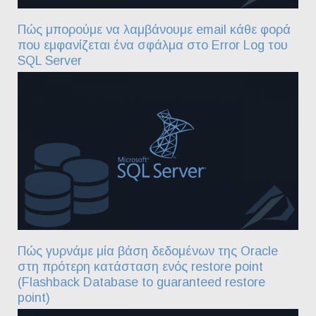
Πώς μπορούμε να λαμβάνουμε email κάθε φορά
που εμφανίζεται ένα σφάλμα στο Error Log του
SQL Server
Πώς γυρνάμε μία βάση δεδομένων της Oracle
στη πρότερη κατάσταση ενός restore point
(Flashback Database to guaranteed restore
point)