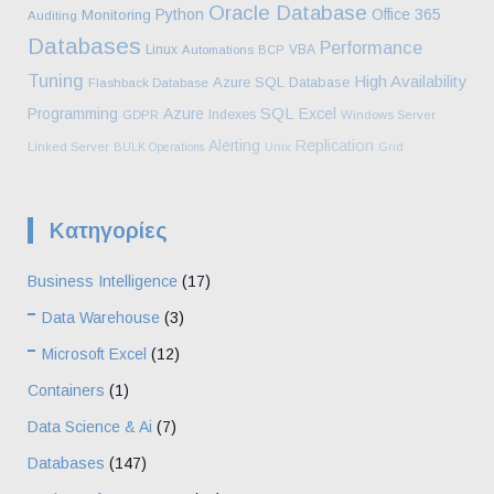
Oracle Database
Python
Office 365
Monitoring
Auditing
Databases
Performance
Linux
VBA
Automations
BCP
Tuning
High Availability
Azure SQL Database
Flashback Database
SQL
Programming
Azure
Excel
Indexes
GDPR
Windows Server
Alerting
Replication
Linked Server
BULK Operations
Unix
Grid
Kατηγορίες
Business Intelligence
(17)
Data Warehouse
(3)
Microsoft Excel
(12)
Containers
(1)
Data Science & Ai
(7)
Databases
(147)