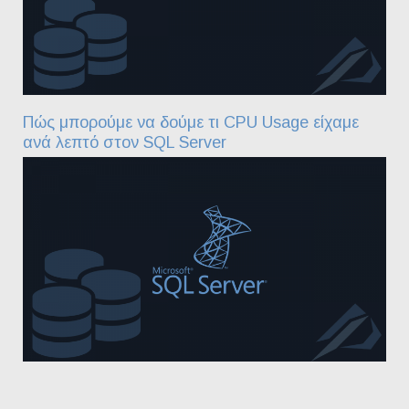
Πώς μπορούμε να δούμε τι CPU Usage είχαμε
ανά λεπτό στον SQL Server