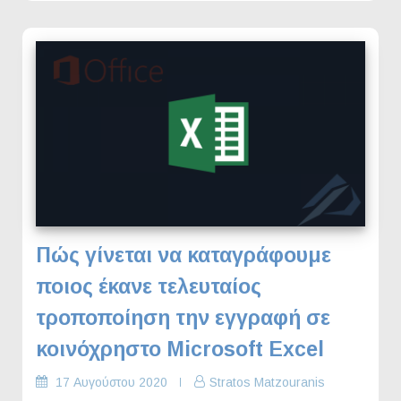
Πώς γίνεται να καταγράφουμε
ποιος έκανε τελευταίος
τροποποίηση την εγγραφή σε
κοινόχρηστο Microsoft Excel
17 Αυγούστου 2020
Stratos Matzouranis