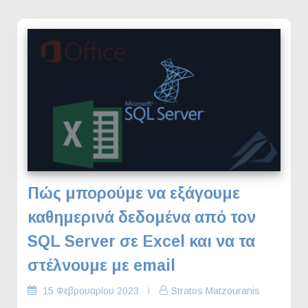
Πώς μπορούμε να εξάγουμε
καθημερινά δεδομένα από τον
SQL Server σε Excel και να τα
στέλνουμε με email
15 Φεβρουαρίου 2023
Stratos Matzouranis