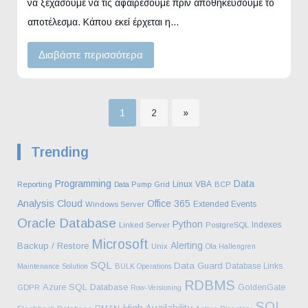
να ξεχάσουμε να τις αφαιρέσουμε πριν αποθηκεύσουμε το
αποτέλεσμα. Κάπου εκεί έρχεται η…
Διαβάστε περισσότερα
Σελίδα
Σελίδα
1
2
»
Σελιδοποίηση
Trending
άρθρων
Programming
Data
Linux
VBA
Reporting
Data Pump
Grid
BCP
Analysis
Cloud
Office 365
Extended Events
Windows Server
Oracle Database
Python
Indexes
Linked Server
PostgreSQL
Microsoft
Alerting
Backup / Restore
Unix
Ola Hallengren
SQL
Data Guard
Database Links
Maintenance Solution
BULK Operations
RDBMS
Azure SQL Database
GoldenGate
GDPR
Row-Versioning
SQL
High Availability