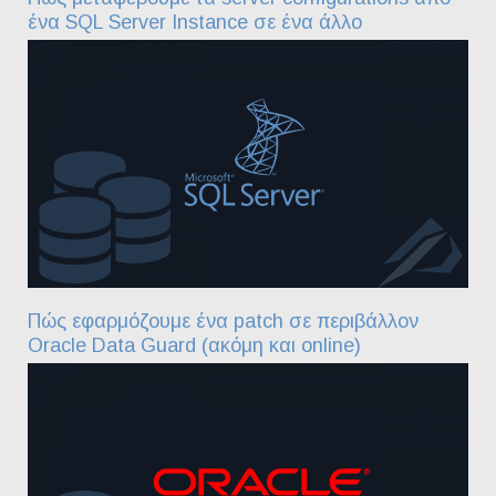
ένα SQL Server Instance σε ένα άλλο
Πώς εφαρμόζουμε ένα patch σε περιβάλλον
Oracle Data Guard (ακόμη και online)