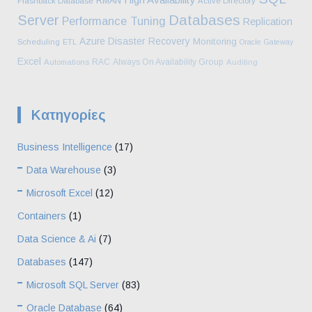
RMAN
Flashback Database
Active Directory
Databases
Server
Performance Tuning
Replication
Azure
Disaster Recovery
Monitoring
Scheduling
ETL
Oracle Gateway
Excel
RAC
Always On Availability Group
Automations
Auditing
Kατηγορίες
Business Intelligence
(17)
Data Warehouse
(3)
Microsoft Excel
(12)
Containers
(1)
Data Science & Ai
(7)
Databases
(147)
Microsoft SQL Server
(83)
Oracle Database
(64)