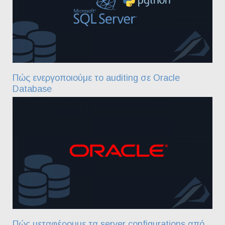
Πώς ενεργοποιούμε το auditing σε Oracle
Database
Πώς μεταφέρουμε τα server configurations από