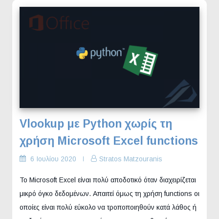
Vlookup με Python χωρίς τη
χρήση Microsoft Excel functions
6 Ιουλίου 2020
Stratos Matzouranis
Το Microsoft Excel είναι πολύ αποδοτικό όταν διαχειρίζεται
μικρό όγκο δεδομένων. Απαιτεί όμως τη χρήση functions οι
οποίες είναι πολύ εύκολο να τροποποιηθούν κατά λάθος ή