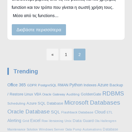
function και τον τρόπο που γίνεται η σωστή χρήση τους.
Μέσα από τις functions…
Διαβάστε περισσότερα
Σελίδα
Σελίδα
«
1
2
Σελιδοποίηση
Trending
άρθρων
Office 365
Python
Azure
Backup
RMAN
Indexes
GDPR
PostgreSQL
RDBMS
/ Restore
Linux
VBA
GoldenGate
Oracle Gateway
Auditing
Databases
Microsoft
Azure SQL Database
Scheduling
Oracle Database
SQL
Cloud
Flashback Database
ETL
Alerting
Excel
Data Guard
Grid
Row-Versioning
Unix
Ola Hallengren
Database
Maintenance Solution
Windows Server
Data Pump
Automations