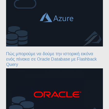
Πώς μπορούμε να δούμε την ιστορική εικόνα
ενός πίνακα σε Oracle Database με Flashback
Query