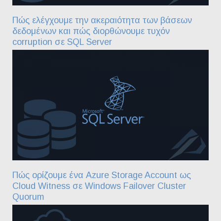
Πώς ελέγχουμε την ακεραιότητα των βάσεων
δεδομένων και πώς διορθώνουμε τυχόν
corruption σε SQL Server
Πώς ορίζουμε ένα Azure Storage Account ως
Cloud Witness σε Windows Failover Cluster
Quorum