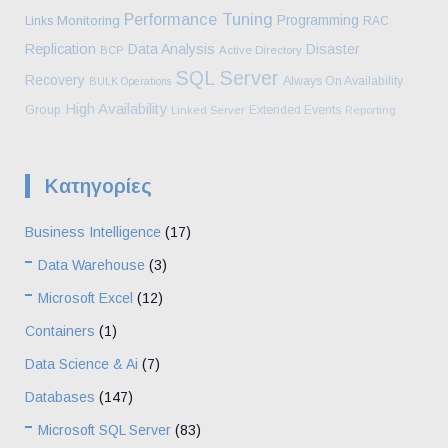
Performance Tuning
Programming
Monitoring
Links
RAC
Replication
Data Analysis
Disaster
BCP
Active Directory
SQL Server
Recovery
Always On Availability
BULK Operations
High Availability
Group
Extended Events
Linked Server
Reporting
Kατηγορίες
Business Intelligence
(17)
Data Warehouse
(3)
Microsoft Excel
(12)
Containers
(1)
Data Science & Ai
(7)
Databases
(147)
Microsoft SQL Server
(83)