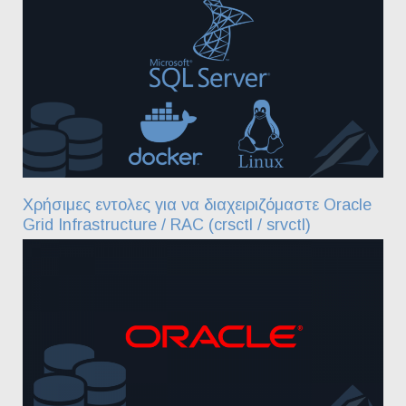
Χρήσιμες εντολες για να διαχειριζόμαστε Oracle
Grid Infrastructure / RAC (crsctl / srvctl)