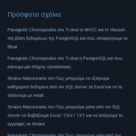
Πρόσφατα σχόλια
Panagiotis Chronopoulos
στο
Τι είναι το MVCC και το Vacuum
στη βάση δεδομένων της PostgreSQL και πώς αποφεύγουμε το
Bloat
Panagiotis Chronopoulos
στο
Τι είναι η PostgreSQL και πως
κάνουμε μία πλήρης εγκατάσταση
Stratos Matzouranis
στο
Πώς μπορούμε να εξάγουμε
καθημερινά δεδομένα από τον SQL Server σε Excel και να τα
στέλνουμε με email
Stratos Matzouranis
στο
Πώς μπορούμε μέσα από τον SQL
Server να διαβάζουμε Excel / CSV / TXT και να εισάγουμε τις
εγγραφές σε πίνακα
Panagiotis Chronopoulos
στο
Πώς μπορούμε μέσα από τον