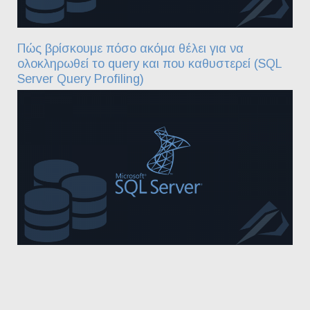
Πώς βρίσκουμε πόσο ακόμα θέλει για να
ολοκληρωθεί το query και που καθυστερεί (SQL
Server Query Profiling)