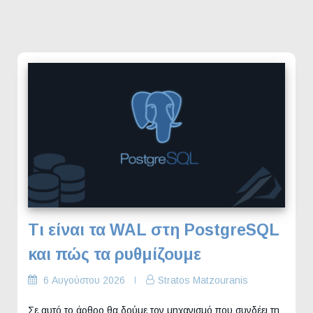
Τι είναι τα WAL στη PostgreSQL
και πώς τα ρυθμίζουμε
6 Αυγούστου 2026
Stratos Matzouranis
Σε αυτό το άρθρο θα δούμε τον μηχανισμό που συνδέει τη