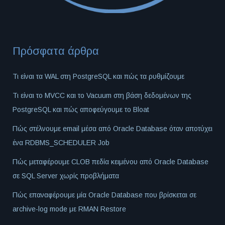
Πρόσφατα άρθρα
Τι είναι τα WAL στη PostgreSQL και πώς τα ρυθμίζουμε
Τι είναι το MVCC και το Vacuum στη βάση δεδομένων της
PostgreSQL και πώς αποφεύγουμε το Bloat
Πώς στέλνουμε email μέσα από Oracle Database όταν αποτύχει
ένα RDBMS_SCHEDULER Job
Πώς μεταφέρουμε CLOB πεδία κειμένου από Oracle Database
σε SQL Server χωρίς προβλήματα
Πώς επαναφέρουμε μία Oracle Database που βρίσκεται σε
archive-log mode με RMAN Restore