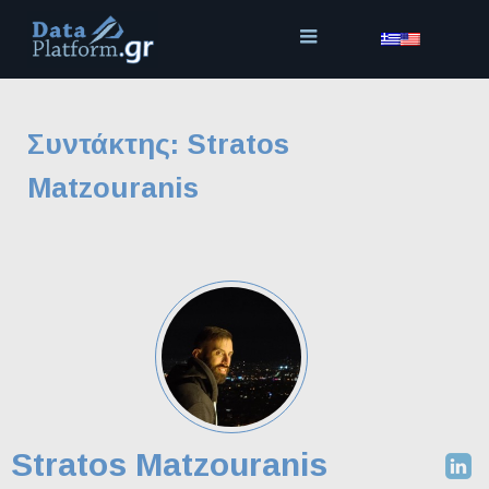
Μετάβαση
στο
περιεχόμενο
Συντάκτης:
Stratos
Matzouranis
Stratos Matzouranis