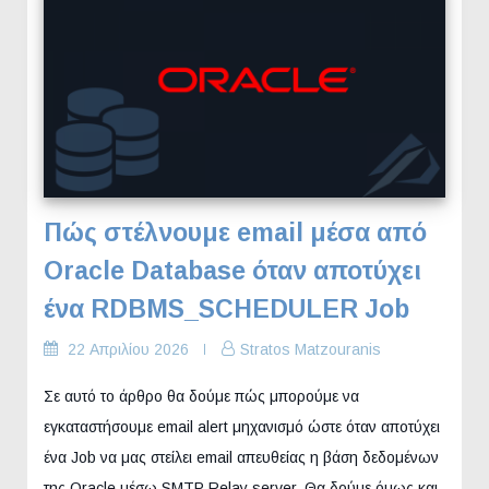
Πώς στέλνουμε email μέσα από
Oracle Database όταν αποτύχει
ένα RDBMS_SCHEDULER Job
22 Απριλίου 2026
Stratos Matzouranis
Σε αυτό το άρθρο θα δούμε πώς μπορούμε να
εγκαταστήσουμε email alert μηχανισμό ώστε όταν αποτύχει
ένα Job να μας στείλει email απευθείας η βάση δεδομένων
της Oracle μέσω SMTP Relay server. Θα δούμε όμως και