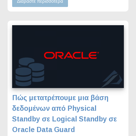
Διαβάστε περισσότερα
Πώς μετατρέπουμε μια βάση
δεδομένων από Physical
Standby σε Logical Standby σε
Oracle Data Guard