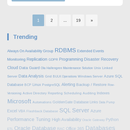
Σελίδα
Σελίδα
Σελίδα
1
2
…
19
»
Σελιδοποίηση
Trending
άρθρων
RDBMS
Always On Availability Group
Extended Events
Replication
Programming
Disaster Recovery
Monitoring
GDPR
Cloud
Data Guard
Ola Hallengren Maintenance Solution
Unix
Linked
Data Analysis
Azure SQL
Server
Grid
BULK Operations
Windows Server
Alerting
Database
Backup / Restore
Linux
BCP
PostgreSQL
Row-
Indexes
Versioning
Active Directory
Reporting
Scheduling
Auditing
Microsoft
GoldenGate
Database Links
Automations
Data Pump
SQL Server
Excel
Azure
VBA
Flashback Database
Performance Tuning
High Availability
Python
Oracle Gateway
Databases
Oracle Database
Office 365
RAC
ETL