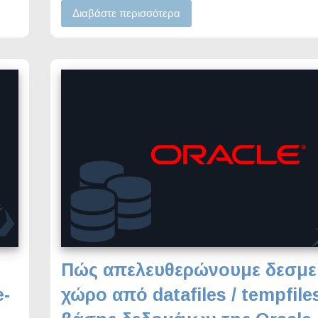
Διαβάστε περισσότερα
Πώς απελευθερώνουμε δεσμε
e-
χώρο από datafiles / tempfile