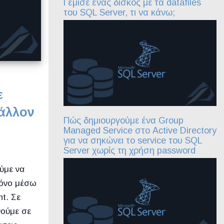
Γέμισε ένας δίσκος με τα datafiles
του SQL Server, τι να κάνω;
ε
βάλλον
Πώς δημιουργούμε ένα Group
Managed Service στο Active Directory
για να σηκώνει το service του SQL
Server χωρίς τη χρήση password
ύμε να
ρόνο μέσω
nt. Σε
θούμε σε