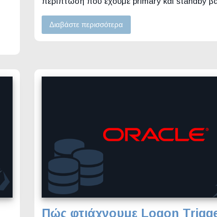
περίπτωση που έχουμε primary και standby 
Διαβάστε περισσότερα
Πώς φτιάχνουμε Logon Trigge