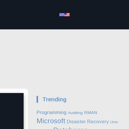
Trending
Programming
RMAN
Auditing
Microsoft
Disaster Recovery
Unix