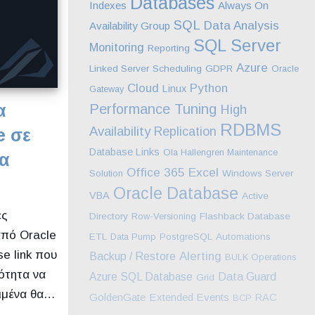
Databases
Indexes
Always On
SQL
Data Analysis
Availability Group
SQL Server
Monitoring
Reporting
Azure
Linked Server
Scheduling
GDPR
Oracle
Cloud
Python
Linux
Gateway
α
Performance Tuning
High
RDBMS
Availability
Replication
e σε
Database Links
Ola Hallengren Maintenance
α
Excel
Office 365
Solution
Windows Server
Oracle Database
VBA
Active
ές
Directory
Row-Versioning
Flashback Database
από Oracle
ETL
Data Pump
PostgreSQL
Automations
e link που
Alerting
Backup / Restore
BULK Operations
ότητα να
Azure SQL Database
Data Guard
Grid
ριμένα θα…
GoldenGate
Extended Events
RAC
BCP