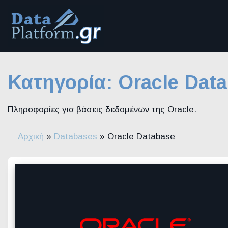
Μετάβαση
στο
περιεχόμενο
Κατηγορία:
Oracle Dat
Πληροφορίες για βάσεις δεδομένων της Oracle.
Αρχική
»
Databases
»
Oracle Database