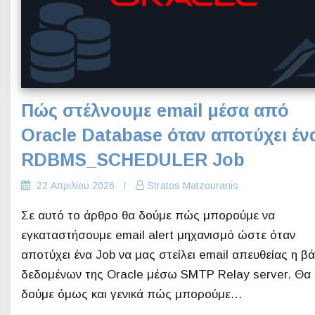
Πώς στέλνουμε email μέσα από
Oracle Database όταν αποτύχει έν
RDBMS_SCHEDULER Job
22 Απριλίου 2026
Stratos Matzouranis
Σε αυτό το άρθρο θα δούμε πώς μπορούμε να
εγκαταστήσουμε email alert μηχανισμό ώστε όταν
αποτύχει ένα Job να μας στείλει email απευθείας η β
δεδομένων της Oracle μέσω SMTP Relay server. Θα
δούμε όμως και γενικά πώς μπορούμε…