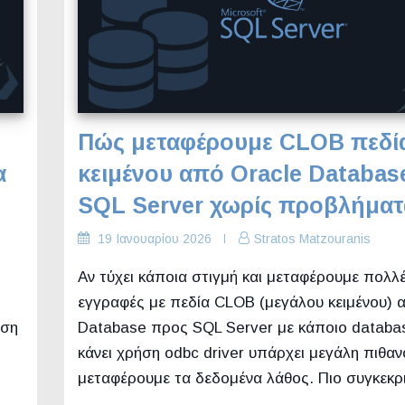
Πώς μεταφέρουμε CLOB πεδί
α
κειμένου από Oracle Databas
SQL Server χωρίς προβλήματ
19 Ιανουαρίου 2026
Stratos Matzouranis
Αν τύχει κάποια στιγμή και μεταφέρουμε πολλ
εγγραφές με πεδία CLOB (μεγάλου κειμένου) 
άση
Database προς SQL Server με κάποιο databas
κάνει χρήση odbc driver υπάρχει μεγάλη πιθαν
μεταφέρουμε τα δεδομένα λάθος. Πιο συγκεκ