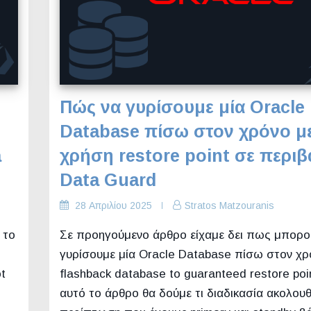
Πώς να γυρίσουμε μία Oracle
Database πίσω στον χρόνο μ
a
χρήση restore point σε περι
Data Guard
28 Απριλίου 2025
Stratos Matzouranis
 το
Σε προηγούμενο άρθρο είχαμε δει πως μπορο
γυρίσουμε μία Oracle Database πίσω στον χ
t
flashback database to guaranteed restore poi
αυτό το άρθρο θα δούμε τι διαδικασία ακολου