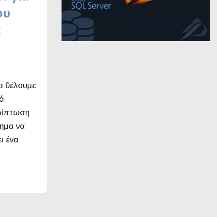
ου
ε
α θέλουμε
ό
ερίπτωση
νημα να
ι ένα