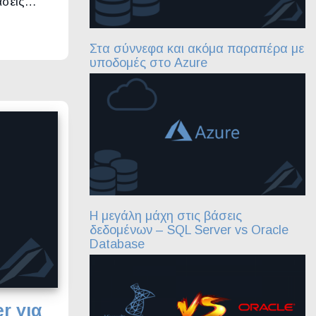
βάσεις…
Στα σύννεφα και ακόμα παραπέρα με
υποδομές στο Azure
Η μεγάλη μάχη στις βάσεις
δεδομένων – SQL Server vs Oracle
Database
r για