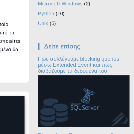
Microsoft Windows
(2)
Python
(10)
Unix
(6)
ποίο
από τα
οποιείται
Δείτε επίσης
ιμένα θα
Πώς συλλέγουμε blocking queries
μέσω Extended Event και πως
διαβάζουμε τα δεδομένα του