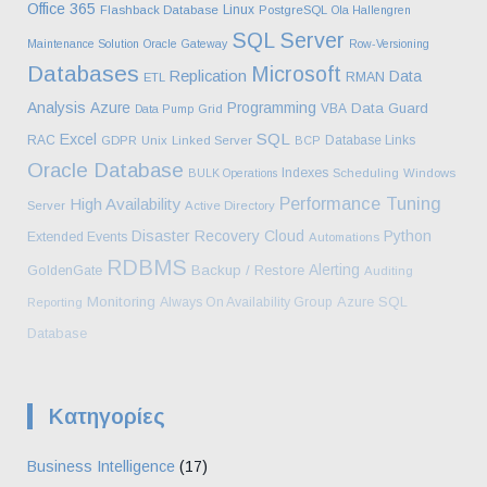
Office 365
Linux
Flashback Database
PostgreSQL
Ola Hallengren
SQL Server
Maintenance Solution
Oracle Gateway
Row-Versioning
Databases
Microsoft
Replication
Data
RMAN
ETL
Analysis
Azure
Programming
Data Guard
VBA
Data Pump
Grid
SQL
Excel
RAC
Database Links
GDPR
Unix
Linked Server
BCP
Oracle Database
Indexes
BULK Operations
Scheduling
Windows
Performance Tuning
High Availability
Server
Active Directory
Disaster Recovery
Cloud
Python
Extended Events
Automations
RDBMS
Alerting
Backup / Restore
GoldenGate
Auditing
Monitoring
Azure SQL
Always On Availability Group
Reporting
Database
Kατηγορίες
Business Intelligence
(17)