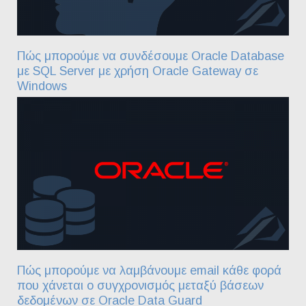
Πώς μπορούμε να συνδέσουμε Oracle Database
με SQL Server με χρήση Oracle Gateway σε
Windows
Πώς μπορούμε να λαμβάνουμε email κάθε φορά
που χάνεται ο συγχρονισμός μεταξύ βάσεων
δεδομένων σε Oracle Data Guard