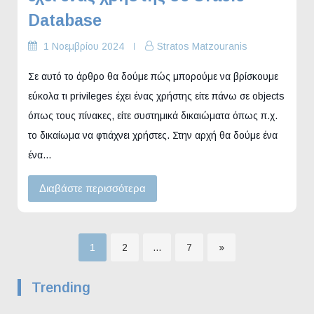
Database
1 Νοεμβρίου 2024
Stratos Matzouranis
Σε αυτό το άρθρο θα δούμε πώς μπορούμε να βρίσκουμε
εύκολα τι privileges έχει ένας χρήστης είτε πάνω σε objects
όπως τους πίνακες, είτε συστημικά δικαιώματα όπως π.χ.
το δικαίωμα να φτιάχνει χρήστες. Στην αρχή θα δούμε ένα
ένα…
Διαβάστε περισσότερα
Σελίδα
Σελίδα
Σελίδα
1
2
…
7
»
Σελιδοποίηση
Trending
άρθρων