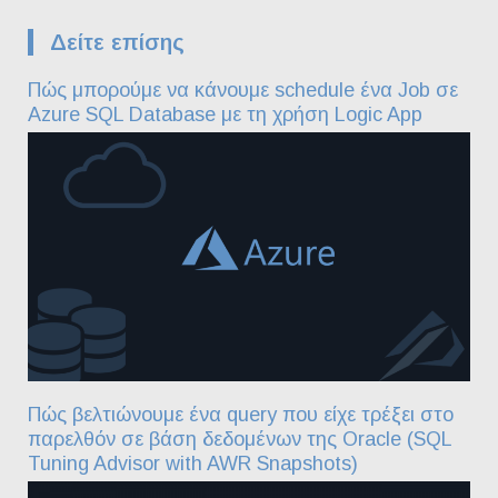
Δείτε επίσης
Πώς μπορούμε να κάνουμε schedule ένα Job σε
Azure SQL Database με τη χρήση Logic App
Πώς βελτιώνουμε ένα query που είχε τρέξει στο
παρελθόν σε βάση δεδομένων της Oracle (SQL
Tuning Advisor with AWR Snapshots)