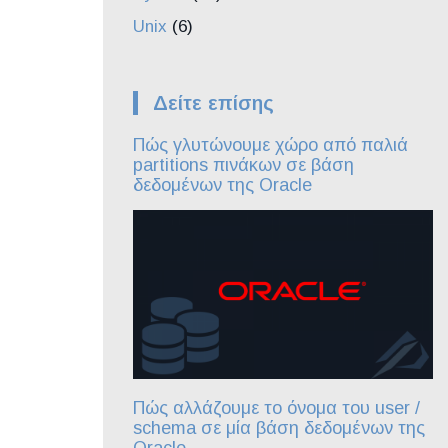
Unix
(6)
Δείτε επίσης
Πώς γλυτώνουμε χώρο από παλιά
partitions πινάκων σε βάση
δεδομένων της Oracle
Πώς αλλάζουμε το όνομα του user /
schema σε μία βάση δεδομένων της
Oracle