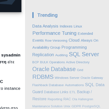
Trending
Data Analysis
Indexes
Linux
Performance Tuning
Extended
Cloud
Events
Always On
Row-Versioning
Programming
Availability Group
SQL Server
Replication
ν
sysadmin
Auditing
ήστη
είτε
BCP
BULK Operations
Active Directory
Oracle Database
Grid
RDBMS
Windows Server
Oracle Gateway
AC
SQL
Data
Flashback Database
Automations
ο instance
Guard
Backup /
Database Links
ETL
Restore
RAC
Reporting
Ola Hallengren
Maintenance Solution
Unix
GDPR
PostgreSQL
ρήστη στο