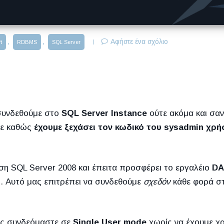
,
,
Αφήστε ένα σχόλιο
t
RDBMS
SQL Server
 συνδεθούμε στο
SQL Server Instance
ούτε ακόμα και σα
ίτε καθώς
έχουμε ξεχάσει τον κωδικό του sysadmin χρ
ση SQL Server 2008 και έπειτα προσφέρει το εργαλέιο
D
). Αυτό μας επιτρέπει να συνδεθούμε
σχεδόν
κάθε φορά στ
πώς συνδεόμαστε σε
Single User mode
χωρίς να έχουμε χ