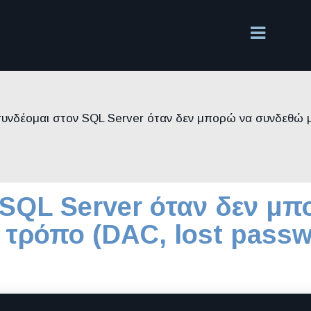
υνδέομαι στον SQL Server όταν δεν μπορώ να συνδεθώ μ
SQL Server όταν δεν μ
 τρόπο (DAC, lost passw