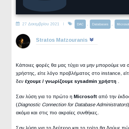
27 Δεκεμβρίου 2021
,
,
DAC
Databases
Microsof
Stratos Matzouranis
Κάποιες φορές θα μας τύχει να μην μπορούμε να
χρήστης, είτε λόγο προβλήματος στο instance, ε
δεν
έχουμε / γνωρίζουμε sysadmin χρήστη
.
Σαν λύση για το πρώτο η
Microsoft
από την έκδο
(
Diagnostic Connection for Database Administrators
ακόμα και στις πιο ακραίες συνθήκες.
Σαν λύση για το δεύτερο και το τρίτο θα δούμε 