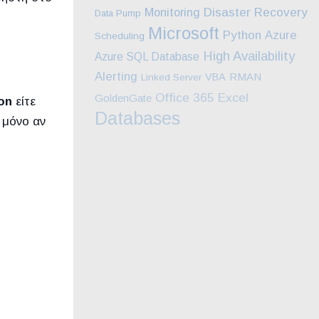
Monitoring
Disaster Recovery
Data Pump
Microsoft
Python
Azure
Scheduling
High Availability
Azure SQL Database
Alerting
RMAN
VBA
Linked Server
Excel
Office 365
GoldenGate
on
είτε
Databases
 μόνο αν