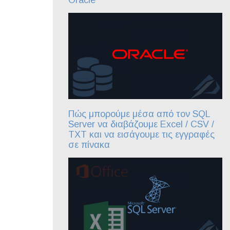
Πώς μπορούμε μέσα από τον SQL
Server να διαβάζουμε Excel / CSV /
TXT και να εισάγουμε τις εγγραφές
σε πίνακα