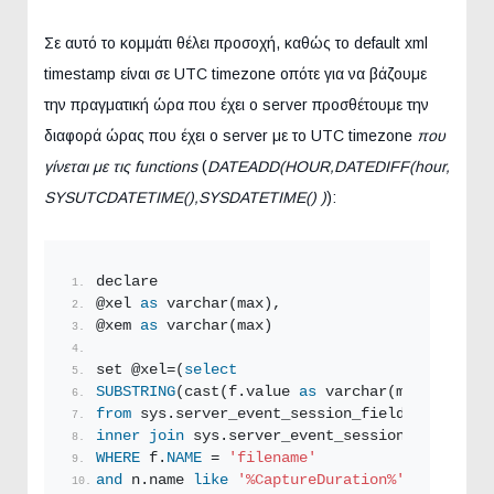
Σε αυτό το κομμάτι θέλει προσοχή, καθώς το default xml
timestamp είναι σε UTC timezone οπότε για να βάζουμε
την πραγματική ώρα που έχει ο server προσθέτουμε την
διαφορά ώρας που έχει ο server με το UTC timezone
που
γίνεται με τις functions
(
DATEADD(HOUR,DATEDIFF(hour,
SYSUTCDATETIME(),SYSDATETIME() )
):
declare
@xel 
as
 varchar(max),
@xem 
as
 varchar(max) 
set @xel=(
select
SUBSTRING
(cast(f.value 
as
 varchar(max)),
1
,len
from
 sys.server_event_session_fields f
inner
join
 sys.server_event_sessions n 
on
 f.e
WHERE
 f.
NAME
 = 
'filename'
and
 n.name 
like
'%CaptureDuration%'
) 
--Set xe