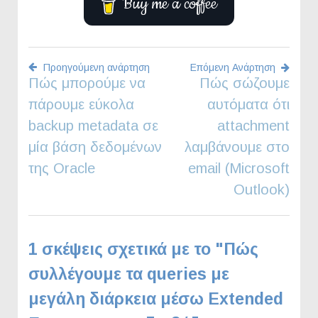
Buy me a coffee
Προηγούμενη ανάρτηση
Επόμενη Ανάρτηση
Πώς μπορούμε να
Πώς σώζουμε
Πλοήγηση
πάρουμε εύκολα
αυτόματα ότι
άρθρων
backup metadata σε
attachment
μία βάση δεδομένων
λαμβάνουμε στο
της Oracle
email (Microsoft
Outlook)
1 σκέψεις σχετικά με το "
Πώς
συλλέγουμε τα queries με
μεγάλη διάρκεια μέσω Extended