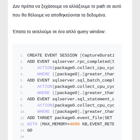
Δεν πρέπει να ξεχάσουμε να αλλάξουμε το path σε αυτό
που θα θέλουμε να αποθηκεύονται τα δεδομένα.
Έπειτα το εκτελούμε σε ένα απλό query window:
CREATE EVENT SESSION 
[
CaptureDuration
]
 ON SER
ADD EVENT sqlserver.
rpc_completed
(
SET collect
ACTION
(
package0.
collect_cpu_cycle_time
,sq
WHERE
([
package0
]
.
[
greater_than_equal_uin
ADD EVENT sqlserver.
sql_batch_completed
(
ACTION
(
package0.
collect_cpu_cycle_time
,sq
WHERE
([
package0
]
.
[
greater_than_equal_uin
ADD EVENT sqlserver.
sql_statement_completed
(
S
ACTION
(
package0.
collect_cpu_cycle_time
,sq
WHERE
([
package0
]
.
[
greater_than_equal_int
ADD TARGET package0.
event_file
(
SET filename=N
WITH
(
MAX_MEMORY=
4096
 KB,EVENT_RETENTION_MODE
GO