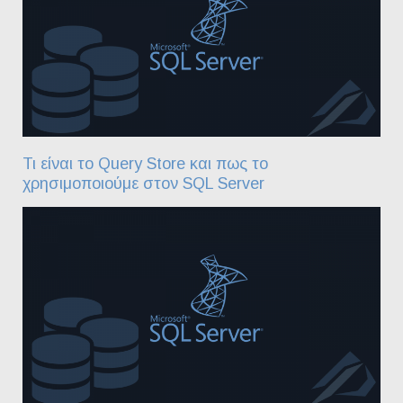
Τι είναι το Query Store και πως το
χρησιμοποιούμε στον SQL Server