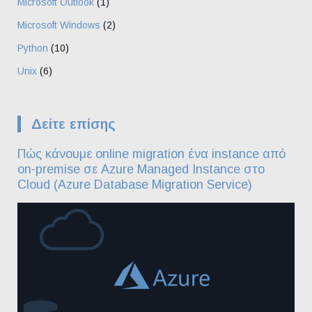
Microsoft Outlook
(1)
Microsoft Windows
(2)
Python
(10)
Unix
(6)
Δείτε επίσης
Πώς κάνουμε online migration ένα instance από
on-premise σε Azure Managed Instance στο
Cloud (Azure Database Migration Service)