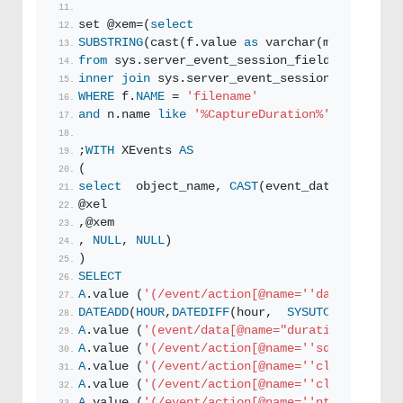
set @xem=(
select
SUBSTRING
(cast(f.value 
as
 varchar(max)),
1
,len
from
 sys.server_event_session_fields f
inner
join
 sys.server_event_sessions n 
on
 f.e
WHERE
 f.
NAME
 = 
'filename'
and
 n.name 
like
'%CaptureDuration%'
)  
--Set x
;
WITH
 XEvents 
AS
(
select
  object_name, 
CAST
(event_data 
AS
XML
) 
@xel
,@xem
, 
NULL
, 
NULL
)
)
SELECT
A
.value (
'(/event/action[@name='
'database_nam
DATEADD
(
HOUR
,
DATEDIFF
(hour,  
SYSUTCDATETIME
()
A
.value (
'(event/data[@name="duration"]/value
A
.value (
'(/event/action[@name='
'sql_text'
']/
A
.value (
'(/event/action[@name='
'client_hostn
A
.value (
'(/event/action[@name='
'client_app_n
A
.value (
'(/event/action[@name='
'nt_username'