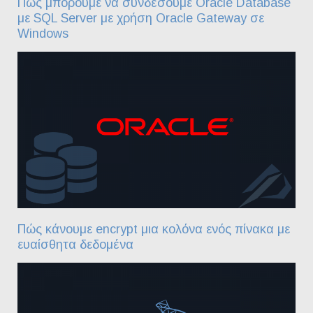
Πώς μπορούμε να συνδέσουμε Oracle Database
με SQL Server με χρήση Oracle Gateway σε
Windows
Πώς κάνουμε encrypt μια κολόνα ενός πίνακα με
ευαίσθητα δεδομένα