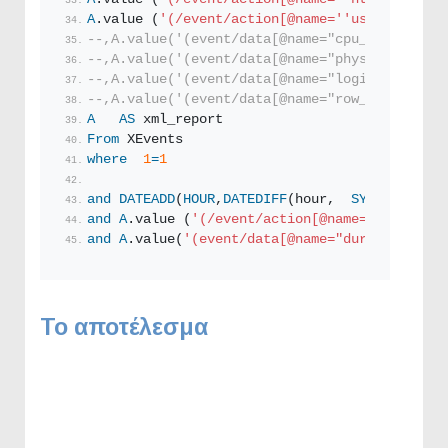
A
.value (
'(/event/action[@name='
'username'
']/
--,A.value('(event/data[@name="cpu_time"]/val
--,A.value('(event/data[@name="physical_reads
--,A.value('(event/data[@name="logical_reads"
--,A.value('(event/data[@name="row_count"]/va
A
AS
 xml_report
From
 XEvents
where
1
=
1
and
DATEADD
(
HOUR
,
DATEDIFF
(hour,  
SYSUTCDATETI
and
A
.value (
'(/event/action[@name='
'database
and
A
.value(
'(event/data[@name="duration"]/va
Το αποτέλεσμα