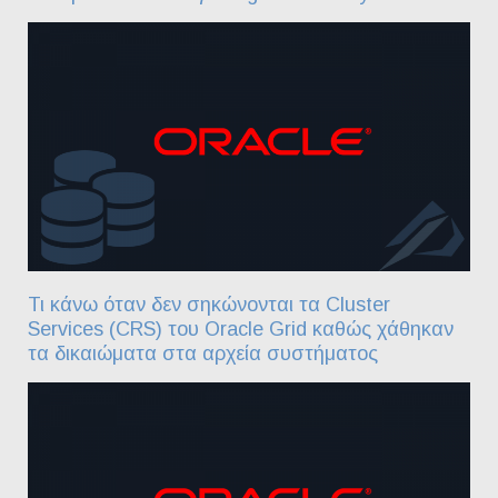
Τι κάνω όταν δεν σηκώνονται τα Cluster
Services (CRS) του Oracle Grid καθώς χάθηκαν
τα δικαιώματα στα αρχεία συστήματος