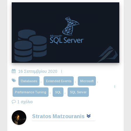
16 Σεπτεμβρίου 2020
,
,
,
Databases
Extended Events
Microsoft
,
,
Performance Tuning
SQL
SQL Server
1 σχόλιο
Stratos Matzouranis