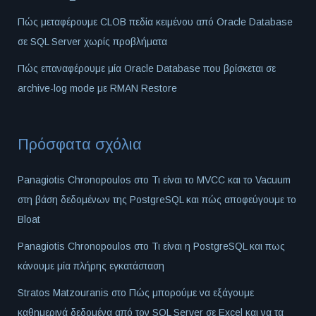
Πώς μεταφέρουμε CLOB πεδία κειμένου από Oracle Database
σε SQL Server χωρίς προβλήματα
Πώς επαναφέρουμε μία Oracle Database που βρίσκεται σε
archive-log mode με RMAN Restore
Πρόσφατα σχόλια
Panagiotis Chronopoulos
στο
Τι είναι το MVCC και το Vacuum
στη βάση δεδομένων της PostgreSQL και πώς αποφεύγουμε το
Bloat
Panagiotis Chronopoulos
στο
Τι είναι η PostgreSQL και πως
κάνουμε μία πλήρης εγκατάσταση
Stratos Matzouranis
στο
Πώς μπορούμε να εξάγουμε
καθημερινά δεδομένα από τον SQL Server σε Excel και να τα