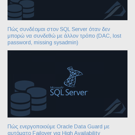
Πώς συνδέομαι στον SQL Server όταν δεν
μπορώ να συνδεθώ με άλλον τρόπο (DAC, lost
password, missing sysadmin)
Πώς ενεργοποιούμε Oracle Data Guard με
αυτόματο Failover για High Availability