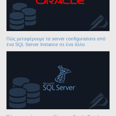
Πώς μεταφέρουμε τα server configurations από
ένα SQL Server Instance σε ένα άλλο