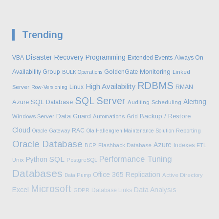
Trending
Disaster Recovery
Programming
VBA
Extended Events
Always On
Monitoring
Availability Group
GoldenGate
BULK Operations
Linked
RDBMS
High Availability
Linux
RMAN
Server
Row-Versioning
SQL Server
Alerting
Azure SQL Database
Auditing
Scheduling
Data Guard
Backup / Restore
Windows Server
Automations
Grid
Cloud
RAC
Oracle Gateway
Ola Hallengren Maintenance Solution
Reporting
Oracle Database
Azure
Indexes
BCP
Flashback Database
ETL
Performance Tuning
SQL
Python
Unix
PostgreSQL
Databases
Office 365
Replication
Data Pump
Active Directory
Microsoft
Excel
Data Analysis
Database Links
GDPR