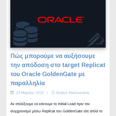
Πώς μπορούμε να αυξήσουμε
την απόδοση στο target Replicat
του Oracle GoldenGate με
παραλληλία
19 Μαρτίου 2025
Stratos Matzouranis
Αν επιλέξουμε να κάνουμε το Initial Load πριν τον
συγχρονισμό μέσω Replicat του GoldenGate είτε απλά το