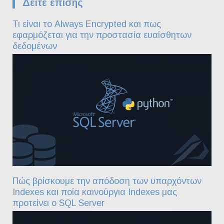
Δείτε επίσης
Τι είναι το Always Encrypted και πως
εφαρμόζεται για την προστασία ευαίσθητων
δεδομένων
Πώς βρίσκουμε την απόδοση των υπαρχόντων
Indexes και ποία καινούργια Indexes μας
προτείνει ο SQL Server