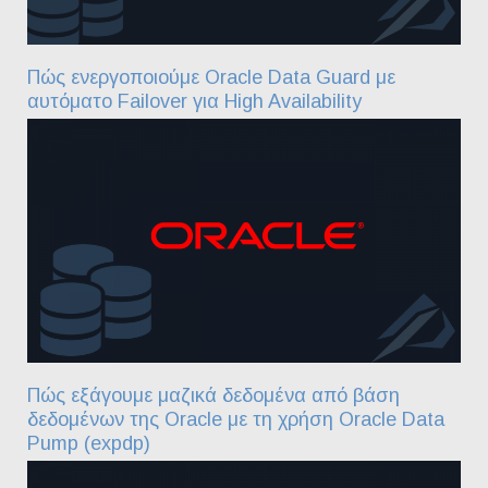
Πώς ενεργοποιούμε Oracle Data Guard με
αυτόματο Failover για High Availability
Πώς εξάγουμε μαζικά δεδομένα από βάση
δεδομένων της Oracle με τη χρήση Oracle Data
Pump (expdp)