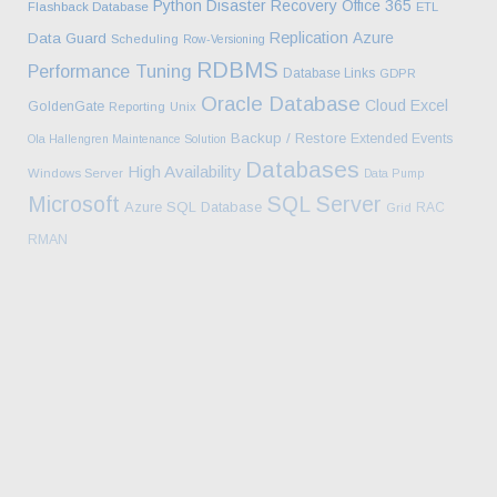
Python
Disaster Recovery
Office 365
Flashback Database
ETL
Replication
Azure
Data Guard
Scheduling
Row-Versioning
RDBMS
Performance Tuning
Database Links
GDPR
Oracle Database
Cloud
Excel
GoldenGate
Reporting
Unix
Backup / Restore
Extended Events
Ola Hallengren Maintenance Solution
Databases
High Availability
Windows Server
Data Pump
Microsoft
SQL Server
Azure SQL Database
RAC
Grid
RMAN