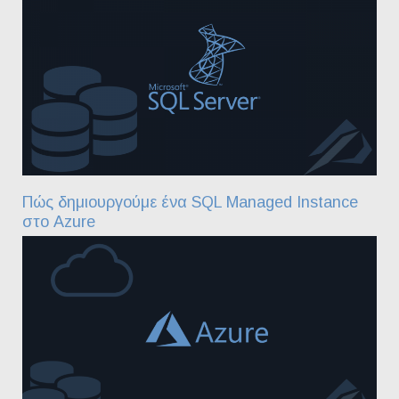
Πώς δημιουργούμε ένα SQL Managed Instance
στο Azure