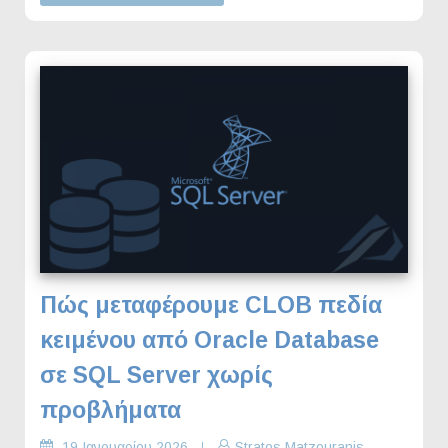
Πώς μεταφέρουμε CLOB πεδία
κειμένου από Oracle Database
σε SQL Server χωρίς
προβλήματα
19 Ιανουαρίου 2026
Stratos Matzouranis