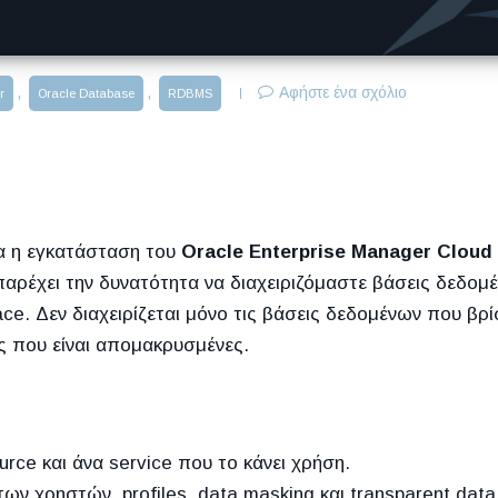
,
,
Αφήστε ένα σχόλιο
r
Oracle Database
RDBMS
μα η εγκατάσταση του
Oracle Enterprise Manager Cloud
παρέχει την δυνατότητα να διαχειριζόμαστε βάσεις δεδομ
ce. Δεν διαχειρίζεται μόνο τις βάσεις δεδομένων που βρί
ές που είναι απομακρυσμένες.
ce και άνα service που το κάνει χρήση.
ν χρηστών, profiles, data masking και transparent data