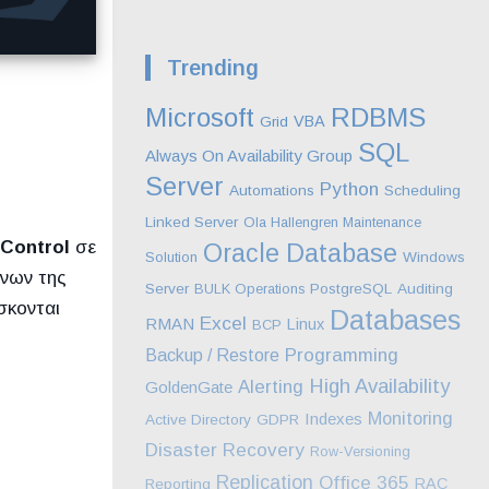
Trending
Microsoft
RDBMS
VBA
Grid
SQL
Always On Availability Group
Server
Python
Automations
Scheduling
Linked Server
Ola Hallengren Maintenance
 Control
σε
Oracle Database
Solution
Windows
ένων της
Server
BULK Operations
PostgreSQL
Auditing
σκονται
Databases
Excel
RMAN
Linux
BCP
Programming
Backup / Restore
High Availability
Alerting
GoldenGate
Monitoring
Indexes
Active Directory
GDPR
Disaster Recovery
Row-Versioning
Replication
Office 365
RAC
Reporting