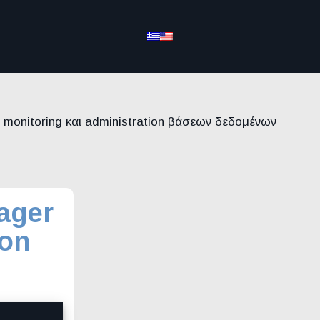
 monitoring και administration βάσεων δεδομένων
ager
ion