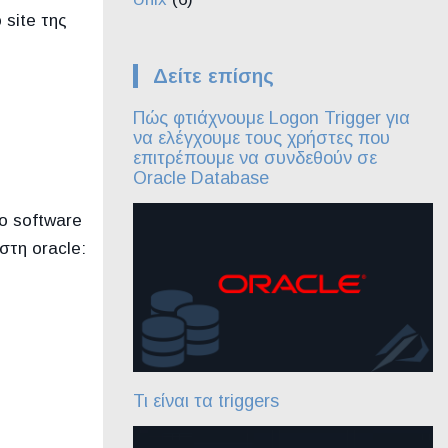
site της
Δείτε επίσης
Πώς φτιάχνουμε Logon Trigger για
να ελέγχουμε τους χρήστες που
επιτρέπουμε να συνδεθούν σε
Oracle Database
ο software
στη oracle:
Τι είναι τα triggers