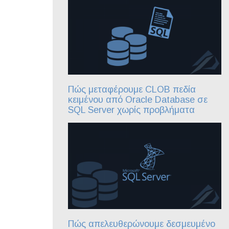
Πώς μεταφέρουμε CLOB πεδία
κειμένου από Oracle Database σε
SQL Server χωρίς προβλήματα
Πώς απελευθερώνουμε δεσμευμένο