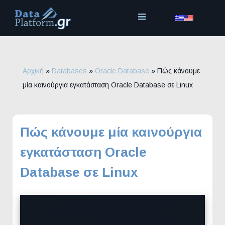
Μετάβαση
στο
περιεχόμενο
Αρχική
»
Databases
»
Oracle Database
»
Πώς κάνουμε
μία καινούργια εγκατάσταση Oracle Database σε Linux
Πώς κάνουμε μία καινούργια
εγκατάσταση Oracle
Database σε Linux