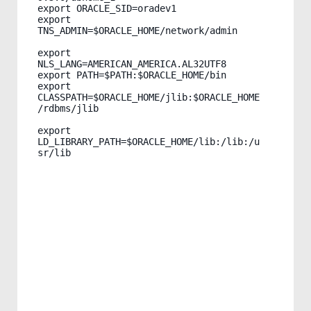
export ORACLE_SID=oradev1

export 
TNS_ADMIN=$ORACLE_HOME/network/admin

export 
NLS_LANG=AMERICAN_AMERICA.AL32UTF8

export PATH=$PATH:$ORACLE_HOME/bin

export 
CLASSPATH=$ORACLE_HOME/jlib:$ORACLE_HOME
/rdbms/jlib

export 
LD_LIBRARY_PATH=$ORACLE_HOME/lib:/lib:/u