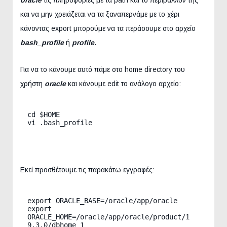
oracle
τις πληροφορίες με τα path και το περιβάλλον της
και να μην χρειάζεται να τα ξαναπερνάμε με το χέρι
κάνοντας export μπορούμε να τα περάσουμε στο αρχείο
bash_profile
ή
profile
.
Για να το κάνουμε αυτό πάμε στο home directory του
χρήστη
oracle
και κάνουμε edit το ανάλογο αρχείο:
cd $HOME

vi .bash_profile

Εκεί προσθέτουμε τις παρακάτω εγγραφές:
export ORACLE_BASE=/oracle/app/oracle

export 
ORACLE_HOME=/oracle/app/oracle/product/1
9.3.0/dbhome_1
