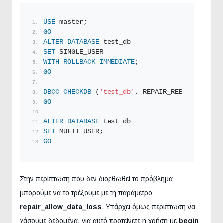
USE
 master;
GO
ALTER
DATABASE
 test_db
SET
 SINGLE_USER
WITH
ROLLBACK
IMMEDIATE
;
GO
DBCC
CHECKDB
 (
'test_db'
, REPAIR_REBUILD) 
WITH
GO
ALTER
DATABASE
 test_db
SET
 MULTI_USER;
GO
Στην περίπτωση που δεν διορθωθεί το πρόβλημα
μπορούμε να το τρέξουμε με τη παράμετρο
repair_allow_data_loss
. Υπάρχει όμως περίπτωση να
χάσουμε δεδομένα, για αυτό προτείνετε η χρήση με
begin