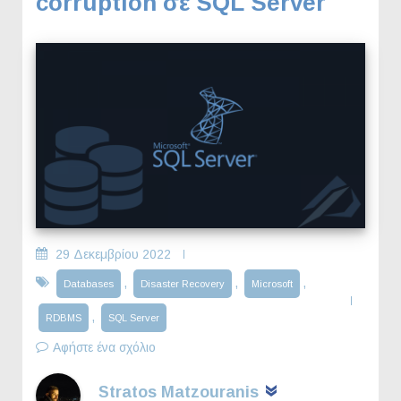
corruption σε SQL Server
29 Δεκεμβρίου 2022
,
,
,
Databases
Disaster Recovery
Microsoft
,
RDBMS
SQL Server
Αφήστε ένα σχόλιο
Stratos Matzouranis