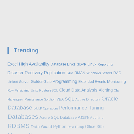
Trending
High Availability
Excel
Database Links
Linux
GDPR
Reporting
Disaster Recovery
Replication
RMAN
RAC
Grid
Windows Server
Programming
Monitoring
GoldenGate
Extended Events
Linked Server
Cloud
Data Analysis
Alerting
Row-Versioning
Unix
PostgreSQL
Ola
Oracle
SQL
VBA
Hallengren Maintenance Solution
Active Directory
Database
Performance Tuning
BULK Operations
Databases
Azure
Azure SQL Database
Auditing
RDBMS
Python
Office 365
Data Guard
Data Pump