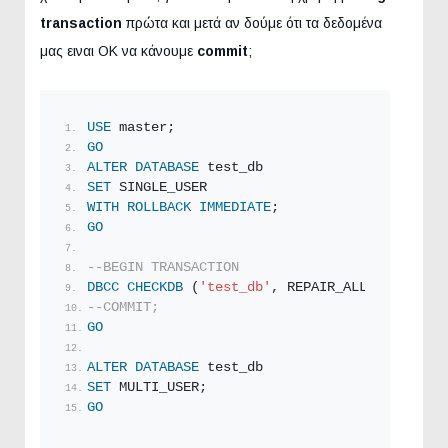
transaction
πρώτα και μετά αν δούμε ότι τα δεδομένα
μας ειναι ΟΚ να κάνουμε
commit
;
USE
 master;
GO
ALTER
DATABASE
 test_db
SET
 SINGLE_USER
WITH
ROLLBACK
IMMEDIATE
;
GO
--BEGIN TRANSACTION
DBCC
CHECKDB
 (
'test_db'
, REPAIR_ALLOW_DATA_LO
--COMMIT;
GO
ALTER
DATABASE
 test_db
SET
 MULTI_USER;
GO