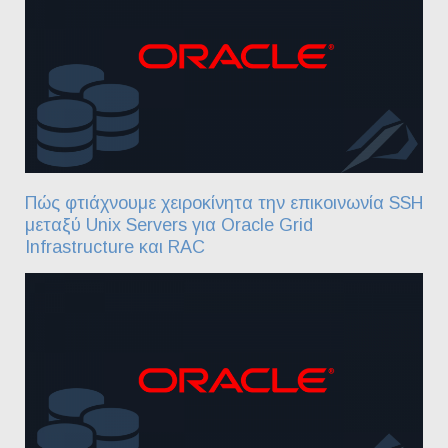
Πώς φτιάχνουμε χειροκίνητα την επικοινωνία SSH
μεταξύ Unix Servers για Oracle Grid
Infrastructure και RAC