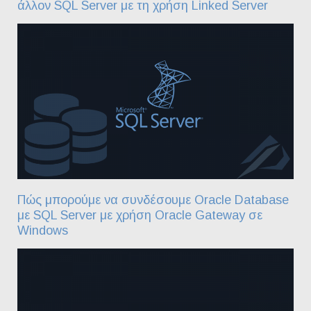
άλλον SQL Server με τη χρήση Linked Server
Πώς μπορούμε να συνδέσουμε Oracle Database
με SQL Server με χρήση Oracle Gateway σε
Windows