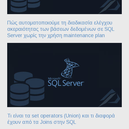
Πώς αυτοματοποιούμε τη διαδικασία ελέγχου
ακεραιότητας των βάσεων δεδομένων σε SQL
Server χωρίς την χρήση maintenance plan
Τι είναι τα set operators (Union) και τι διαφορά
έχουν από τα Joins στην SQL