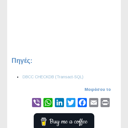
Πηγές:
DBCC CHECKDB (Transact-SQL)
Μοιράσου το
Viber
WhatsApp
LinkedIn
Twitter
Faceboo
Email
Prin
Buy me a coffee