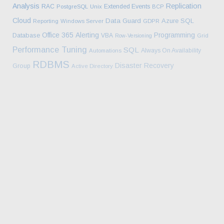
Analysis
Replication
RAC
Extended Events
PostgreSQL
Unix
BCP
Cloud
Data Guard
Azure SQL
Reporting
Windows Server
GDPR
Office 365
Alerting
Programming
Database
VBA
Row-Versioning
Grid
Performance Tuning
SQL
Always On Availability
Automations
RDBMS
Disaster Recovery
Group
Active Directory