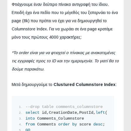
Φτιάχνουμε έναν δεύτερο πίνακα αντιγραφή του ίδιου.
Επειδή έχει ένα πεδίο που το μέγεθός του ξεπερνάει το ένα
page (8k) που πρέπει να έχει για να δημιουργηθεί το
Columnstore Index. Για να χωράει σε ένα page κρατάμε
μόνο τους πρώτους 4000 χαρακτήρες:
*Το order είναι για να φτιαχτεί ο πίνακας με ανακατεμένες
τις εγγραφές προς το ID και την ημερομηνία.
Το γιατί θα το
δούμε παρακάτω.
Μετά δημιουργούμε το
Clustured Columnstore Index
:
--drop table comments_columnstore
select
 id,CreationDate,PostId,
left
(Text,
4000
)
into
 Comments_Columnstore
from
 Comments 
order by
 score 
desc
; 
GO