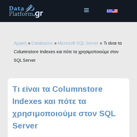
Μετάβαση
στο
περιεχόμενο
Αρχική
»
Databases
»
Microsoft SQL Server
»
Τι είναι τα
Columnstore Indexes και πότε τα χρησιμοποιούμε στον
SQL Server
Τι είναι τα Columnstore
Indexes και πότε τα
χρησιμοποιούμε στον SQL
Server