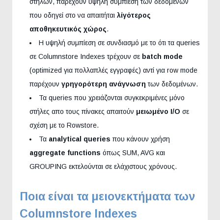
στηλών, παρέχουν υψηλή συμπίεση των δεδομενων
που οδηγεί στο να απαιτήται
λίγότερος
αποθηκευτικός χώρος
.
Η υψηλή συμπίεση σε συνδιασμό με το ότι τα queries
σε Columnstore Indexes τρέχουν σε
batch mode
(optimized για πολλαπλές εγγραφές) αντί για row mode
παρέχουν
γρηγορότερη ανάγνωση
των δεδομένων.
Τα queries που χρειάζονται συγκεκριμένες μόνο
στήλες απο τους πίνακες απαιτούν
μειωμένο I/O
σε
σχέση με το Rowstore.
Τα
analytical queries
που κάνουν χρήση
aggregate functions
όπως SUM, AVG και
GROUPING εκτελούνται σε ελάχιστους χρόνους.
Ποια είναι τα μειονεκτήματα των
Columnstore Indexes