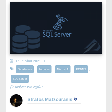
16 Ιουνίου 2021
,
,
,
,
Databases
Indexes
Microsoft
RDBMS
SQL Server
Αφήστε ένα σχόλιο
Stratos Matzouranis