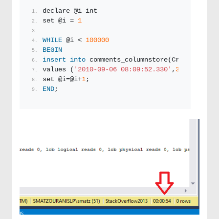
declare @i int
set @i = 
1
WHILE
 @i < 
100000
BEGIN
insert
into
 comments_columnstore(CreationDate
values (
'2010-09-06 08:09:52.330'
,
35314
,
3
,
'Te
set @i=@i+
1
;
END
;