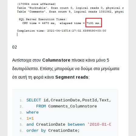
02
Αντίστοιχα στον
Columnstore
πίνακα κάνει μόνο 5
δευτερόλεπτα. Επίσης μπορούμε να δούμε στα μηνύματα
ότι αυτή τη φορά κάνει
Segment reads
:
SELECT
 id,CreationDate,PostId,Text,score
FROM
 Comments_Columnstore
where
1
=
1
and
 CreationDate 
between
'2010-01-01'
and
'20
order by
 CreationDate;