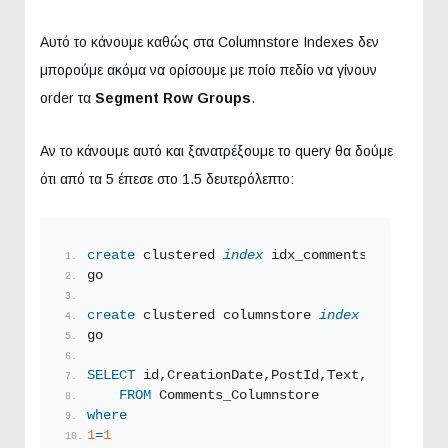
Αυτό το κάνουμε καθώς στα Columnstore Indexes δεν
μπορούμε ακόμα να ορίσουμε με ποίο πεδίο να γίνουν
order τα
Segment Row Groups
.
Αν το κάνουμε αυτό και ξανατρέξουμε το query θα δούμε
ότι από τα 5 έπεσε στο 1.5 δευτερόλεπτο:
create
 clustered 
index
 idx_comments_clmstore 
go
create
 clustered columnstore 
index
 idx_commen
go
SELECT
 id,CreationDate,PostId,Text,score
FROM
 Comments_Columnstore
where
1
=
1