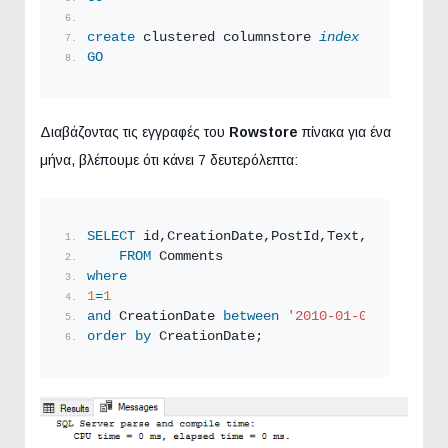
create
 clustered columnstore 
index
 idx_commen
GO
Διαβάζοντας τις εγγραφές του
Rowstore
πίνακα για ένα
μήνα, βλέπουμε ότι κάνει 7 δευτερόλεπτα:
SELECT
 id,CreationDate,PostId,Text,score
FROM
 Comments
where
1
=
1
and
 CreationDate 
between
'2010-01-01'
and
'20
order by
 CreationDate;