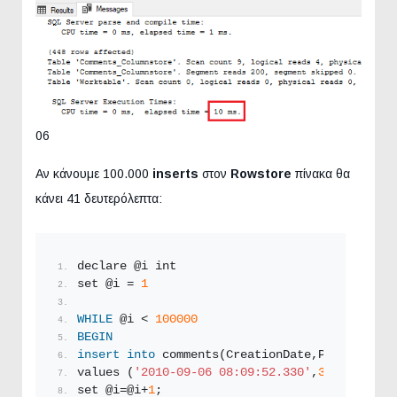
06
Αν κάνουμε 100.000
inserts
στον
Rowstore
πίνακα θα
κάνει 41 δευτερόλεπτα:
declare @i int
set @i = 
1
WHILE
 @i < 
100000
BEGIN
insert
into
 comments(CreationDate,PostId,Scor
values (
'2010-09-06 08:09:52.330'
,
35314
,
3
,
'Te
set @i=@i+
1
;