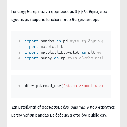
Για αρχή θα πρέπει να φορτώσουμε 3 βιβλιοθήκες που
έχουμε με έτοιμα τα functions που θα χρειαστούμε:
import
 pandas 
as
 pd 
#για τη δημιουργία datafr
import
 matplotlib 
import
 matplotlib.pyplot 
as
 plt 
#για το γράφη
import
 numpy 
as
 np 
#για εύκολα math calculati
df = pd.
read_csv
(
'https://cocl.us/datascience
Στη μεταβλητή df φορτώσαμε ένα
dataframe
που φτιάχτηκε
με την χρήση pandas με δεδομένα από ένα public csv.