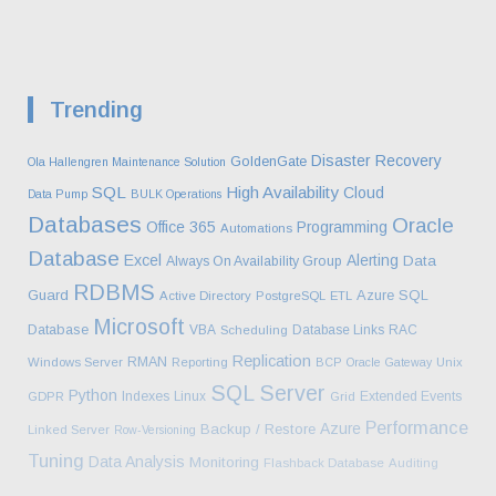
Trending
Disaster Recovery
GoldenGate
Ola Hallengren Maintenance Solution
SQL
High Availability
Cloud
Data Pump
BULK Operations
Databases
Oracle
Office 365
Programming
Automations
Database
Excel
Alerting
Data
Always On Availability Group
RDBMS
Guard
Azure SQL
Active Directory
PostgreSQL
ETL
Microsoft
Database
VBA
Database Links
RAC
Scheduling
Replication
RMAN
Windows Server
Reporting
BCP
Oracle Gateway
Unix
SQL Server
Python
Indexes
Linux
Extended Events
GDPR
Grid
Performance
Azure
Backup / Restore
Linked Server
Row-Versioning
Tuning
Data Analysis
Monitoring
Flashback Database
Auditing