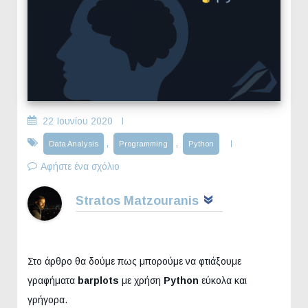
22 Ιουνίου 2020
,
,
Data Analysis
Programming
Python
Αφήστε ένα σχόλιο
Stratos Matzouranis
Στο άρθρο θα δούμε πως μπορούμε να φτιάξουμε
γραφήματα
barplots
με χρήση
Python
εύκολα και
γρήγορα.