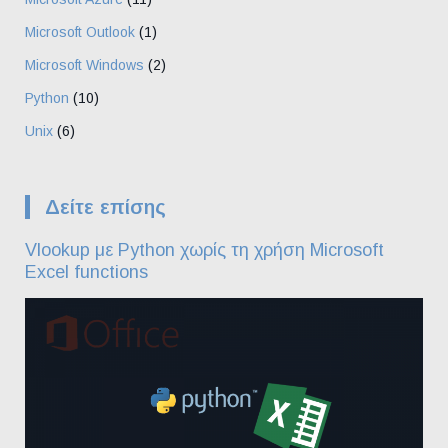
Microsoft Outlook
(1)
Microsoft Windows
(2)
Python
(10)
Unix
(6)
Δείτε επίσης
Vlookup με Python χωρίς τη χρήση Microsoft
Excel functions