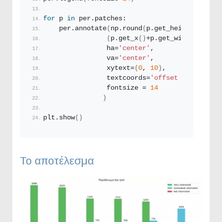
for
 p 
in
 per.patches:
    per.
annotate
(
np.
round
(
p.
get_height
()
,deci
(
p.
get_x
()
+p.
get_width
()
/
2.
, 
                ha=
'center'
, 
                va=
'center'
, 
                xytext=
(
0
, 
10
)
, 
                textcoords=
'offset points'
,
                fontsize = 
14
)
plt.
show
()
Το αποτέλεσμα