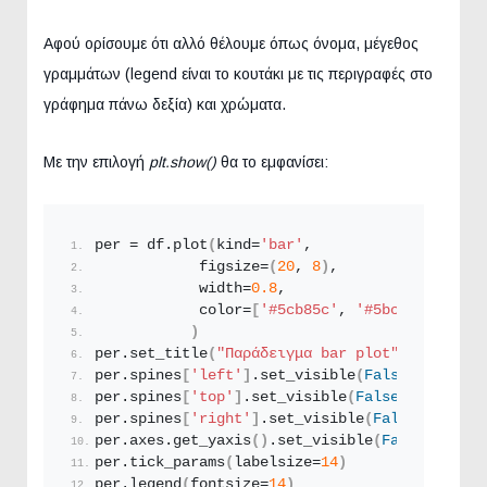
Αφού ορίσουμε ότι αλλό θέλουμε όπως όνομα, μέγεθος
γραμμάτων (legend είναι το κουτάκι με τις περιγραφές στο
γράφημα πάνω δεξία) και χρώματα.
Με την επιλογή
plt.show()
θα το εμφανίσει:
per = df.
plot
(
kind=
'bar'
, 
            figsize=
(
20
, 
8
)
, 
            width=
0.8
, 
            color=
[
'#5cb85c'
, 
'#5bc0de'
, 
'#d9
)
per.
set_title
(
"Παράδειγμα bar plot"
, fontsize
per.spines
[
'left'
]
.
set_visible
(
False
)
per.spines
[
'top'
]
.
set_visible
(
False
)
per.spines
[
'right'
]
.
set_visible
(
False
)
per.axes.
get_yaxis
()
.
set_visible
(
False
)
per.
tick_params
(
labelsize=
14
)
per.
legend
(
fontsize=
14
)