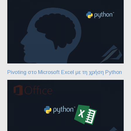
Pivoting στο Microsoft Excel με τη χρήση Python