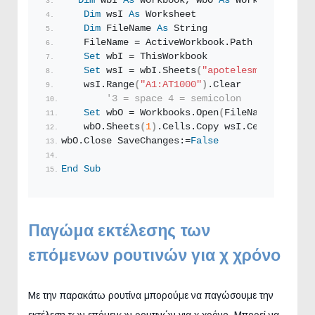
Dim
 wbI 
As
 Workbook, wbO 
As
 Workbook
Dim
 wsI 
As
 Worksheet
Dim
 FileName 
As
String
    FileName = ActiveWorkbook.
Path
 & 
"\apotel
Set
 wbI = ThisWorkbook
Set
 wsI = wbI.
Sheets
(
"apotelesmata"
)
'<~~
    wsI.
Range
(
"A1:AT1000"
)
.
Clear
'3 = space 4 = semicolon
Set
 wbO = Workbooks.
Open
(
FileName, Format
    wbO.
Sheets
(
1
)
.
Cells
.
Copy
 wsI.
Cells
wbO.
Close
 SaveChanges:=
False
End
Sub
Παγώμα εκτέλεσης των
επόμενων ρουτινών για χ χρόνο
Με την παρακάτω ρουτίνα μπορούμε να παγώσουμε την
εκτέλεση των επόμενων ρουτινών για χ χρόνο. Μπορεί να