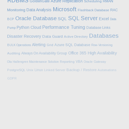
RDBMS
Azure
Replication
GoldenGate
RMAN
Scheduling
Microsoft
Data Analysis
Monitoring
RAC
Flashback Database
SQL Server
Oracle Database
SQL
Excel
BCP
Data
Performance Tuning
Python
Cloud
Database Links
Pump
Databases
Disaster Recovery
Data Guard
Active Directory
Alerting
Azure SQL Database
BULK Operations
Grid
Row-Versioning
High Availability
Office 365
Always On Availability Group
Auditing
VBA
Ola Hallengren Maintenance Solution
Reporting
Oracle Gateway
Backup / Restore
Linux
PostgreSQL
Unix
Linked Server
Automations
GDPR