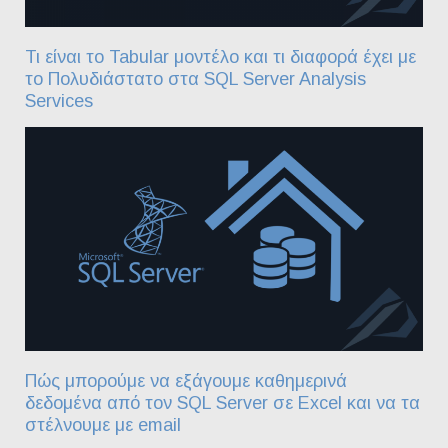
Τι είναι το Tabular μοντέλο και τι διαφορά έχει με
το Πολυδιάστατο στα SQL Server Analysis
Services
Πώς μπορούμε να εξάγουμε καθημερινά
δεδομένα από τον SQL Server σε Excel και να τα
στέλνουμε με email