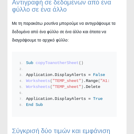
Αντιγραφή σε δεδομένων από ένα
φύλλο σε ένα άλλο
Με τη παρακάτω ρουτίνα μπορούμε να αντιγράψουμε τα
δεδομένα από ένα φύλλο σε ένα άλλο και έπειτα να
διαγράψουμε το αρχικό φύλλο:
Sub
copyToanotherSheet
()
Application.
DisplayAlerts
 = 
False
Worksheets
(
"TEMP_sheet"
)
.
Range
(
"A1:AA10000"
)
.
Worksheets
(
"TEMP_sheet"
)
.
Delete
Application.
DisplayAlerts
 = 
True
End
Sub
Σύγκρισή δύο τιμών και εμφάνιση