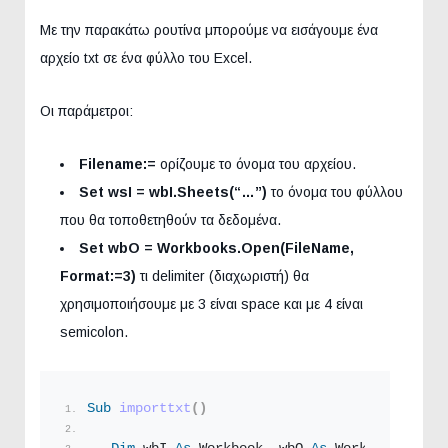
Με την παρακάτω ρουτίνα μπορούμε να εισάγουμε ένα
αρχείο txt σε ένα φύλλο του Excel.
Οι παράμετροι:
Filename:=
ορίζουμε το όνομα του αρχείου.
Set wsI = wbI.Sheets(“…”)
το όνομα του φύλλου
που θα τοποθετηθούν τα δεδομένα.
Set wbO = Workbooks.Open(FileName,
Format:=3)
τι delimiter (διαχωριστή) θα
χρησιμοποιήσουμε με 3 είναι space και με 4 είναι
semicolon.
Sub
importtxt
()