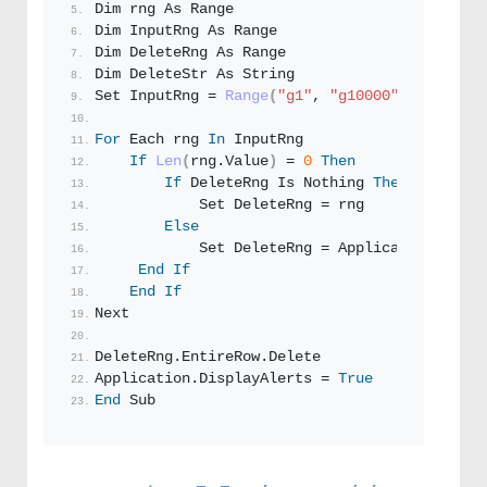
Dim rng As Range
Dim InputRng As Range
Dim DeleteRng As Range
Dim DeleteStr As String
Set InputRng = 
Range
(
"g1"
, 
"g10000"
)
For
 Each rng 
In
 InputRng
If
Len
(
rng.
Value
)
 = 
0
Then
If
 DeleteRng Is Nothing 
Then
            Set DeleteRng = rng
Else
            Set DeleteRng = Application.
Union
End
If
End
If
Next
DeleteRng.
EntireRow
.
Delete
Application.
DisplayAlerts
 = 
True
End
 Sub