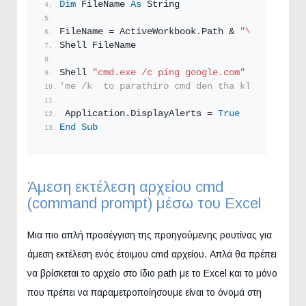
Dim
 FileName 
As
String
FileName = ActiveWorkbook.
Path
 & 
"\plink.cmd 
Shell FileName
Shell 
"cmd.exe /c ping google.com"
 & 
" && cd\
'me /k  to parathiro cmd den tha kleisei
 Application.
DisplayAlerts
 = 
True
End
Sub
Άμεση εκτέλεση αρχείου cmd
(command prompt) μέσω του Excel
Μια πιο απλή προσέγγιση της προηγούμενης ρουτίνας για
άμεση εκτέλεση ενός έτοιμου cmd αρχείου. Απλά θα πρέπει
να βρίσκεται το αρχείο στο ίδιο path με το Excel και το μόνο
που πρέπει να παραμετροποίησουμε είναι το όνομά στη