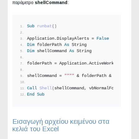
παράμετρο
shellCommand
:
Sub
runbat
()
Application.
DisplayAlerts
 = 
False
Dim
 folderPath 
As
String
Dim
 shellCommand 
As
String
folderPath = Application.
ActiveWorkbook
.
Path
shellCommand = 
""
""
 & folderPath & 
"\" & "
Arx
Call
Shell
(
shellCommand, vbNormalFocus
)
End
Sub
Εισαγωγή αρχείου κειμένου στα
κελιά του Excel