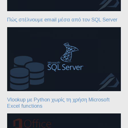
Πώς στέλνουμε email μέσα από τον SQL Server
Vlookup με Python χωρίς τη χρήση Microsoft
Excel functions