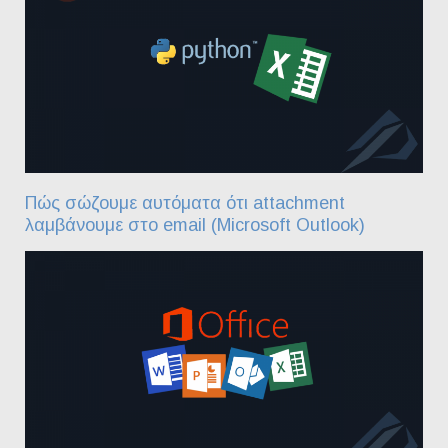
Πώς σώζουμε αυτόματα ότι attachment
λαμβάνουμε στο email (Microsoft Outlook)