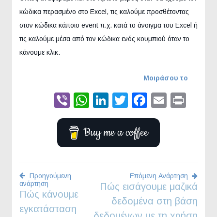
κώδικα περασμένο στο Excel, τις καλούμε προσθέτοντας
στον κώδικα κάποιο event π.χ. κατά το άνοιγμα του Excel ή
τις καλούμε μέσα από τον κώδικα ενός κουμπιού όταν το
κάνουμε κλικ.
Μοιράσου το
Viber
WhatsApp
LinkedIn
Twitter
Faceboo
Email
Prin
Buy me a coffee
Προηγούμενη
Επόμενη Ανάρτηση
ανάρτηση
Πώς εισάγουμε μαζικά
Πλοήγηση
Πώς κάνουμε
δεδομένα στη βάση
εγκατάσταση
άρθρων
δεδομένων με τη χρήση