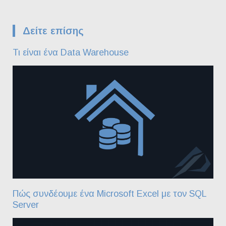
Δείτε επίσης
Τι είναι ένα Data Warehouse
Πώς συνδέουμε ένα Microsoft Excel με τον SQL
Server