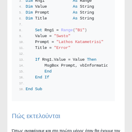
Dim
 Rng1            
As
 Range
Dim
 Value           
As
String
Dim
 Prompt          
As
String
Dim
 Title           
As
String
Set
 Rng1 = 
Range
(
"B1"
)
    Value = 
"Swsto"
    Prompt = 
"Lathos Katametrisi"
    Title = 
"Error"
If
 Rng1.
Value
 = Value 
Then
        MsgBox Prompt, vbInformation, Title
End
End
If
End
Sub
Πώς εκτελούνται
Όπως αναφέραμε και στο πρώτο μέρος όταν θα έχουμε τον