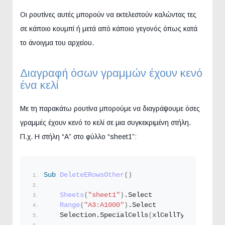
Οι ρουτίνες αυτές μπορούν να εκτελεστούν καλώντας τες
σε κάποιο κουμπί ή μετά από κάποιο γεγονός όπως κατά
το άνοιγμα του αρχείου.
Διαγραφή όσων γραμμών έχουν κενό
ένα κελί
Με τη παρακάτω ρουτίνα μπορούμε να διαγράψουμε όσες
γραμμές έχουν κενό το κελί σε μια συγκεκριμένη στήλη.
Π.χ. Η στήλη “Α” στο φύλλο “sheet1”:
Sub
DeleteERowsOther
()
Sheets
(
"sheet1"
)
.
Select
Range
(
"A3:A1000"
)
.
Select
    Selection.
SpecialCells
(
xlCellTypeBlanks
)
.