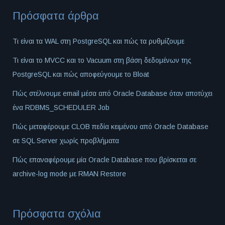
Πρόσφατα άρθρα
Τι είναι τα WAL στη PostgreSQL και πώς τα ρυθμίζουμε
Τι είναι το MVCC και το Vacuum στη βάση δεδομένων της
PostgreSQL και πώς αποφεύγουμε το Bloat
Πώς στέλνουμε email μέσα από Oracle Database όταν αποτύχει
ένα RDBMS_SCHEDULER Job
Πώς μεταφέρουμε CLOB πεδία κειμένου από Oracle Database
σε SQL Server χωρίς προβλήματα
Πώς επαναφέρουμε μία Oracle Database που βρίσκεται σε
archive-log mode με RMAN Restore
Πρόσφατα σχόλια