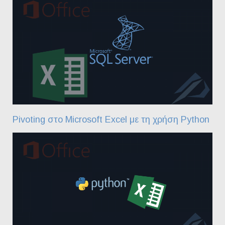
Pivoting στο Microsoft Excel με τη χρήση Python