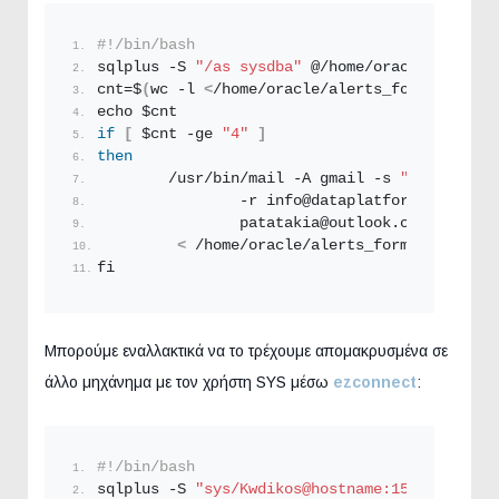
#!/bin/bash
sqlplus -S 
"/as sysdba"
 @/home/oracle/check_a
cnt=$
(
wc -l 
<
/home/oracle/alerts_formail.
txt
)
echo $cnt
if
[
 $cnt -ge 
"4"
]
then
        /usr/bin/mail -A gmail -s 
"Oracle DB 
                -r info@dataplatform.
gr
 \
                patatakia@outlook.
com
, dokimi
<
 /home/oracle/alerts_formail.
txt
fi
Μπορούμε εναλλακτικά να το τρέχουμε απομακρυσμένα σε
άλλο μηχάνημα με τον χρήστη SYS μέσω
ezconnect
:
#!/bin/bash
sqlplus -S 
"sys/Kwdikos@hostname:1521/ORCL as