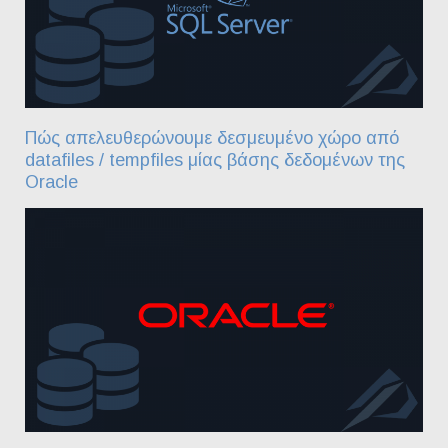
Πώς απελευθερώνουμε δεσμευμένο χώρο από
datafiles / tempfiles μίας βάσης δεδομένων της
Oracle