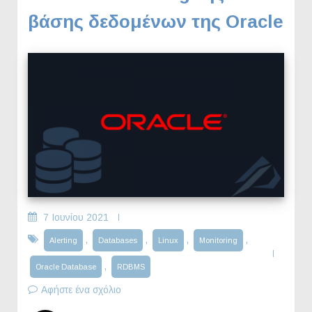
βάσης δεδομένων της Oracle
7 Ιουνίου 2021
,
,
,
,
Alerting
Databases
Linux
Monitoring
,
Oracle Database
RDBMS
Αφήστε ένα σχόλιο