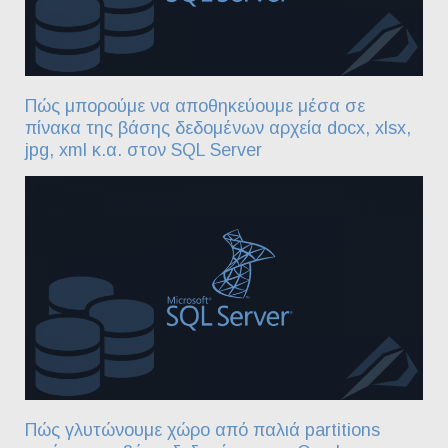
Πώς μπορούμε να αποθηκεύουμε μέσα σε
πίνακα της βάσης δεδομένων αρχεία docx, xlsx,
jpg, xml κ.α. στον SQL Server
Πώς γλυτώνουμε χώρο από παλιά partitions