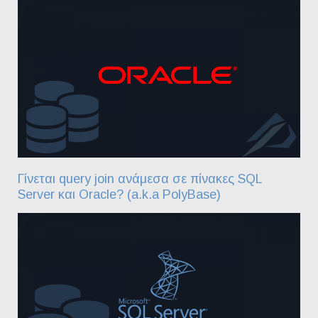
Γίνεται query join ανάμεσα σε πίνακες SQL
Server και Oracle? (a.k.a PolyBase)