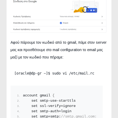
Αφού πάρουμε τον κωδικό από το gmail, πάμε στον server
μας και προσθέτουμε στο mail configuration το email μας
μαζί με τον κωδικό που πήραμε:
[oracle@dp-gr ~]$ sudo vi /etc/mail.rc 
account gmail 
{
    set smtp-use-starttls
    set ssl-verify=ignore
    set smtp-auth=login
    set smtp=smtp:
//smtp.gmail.com:587