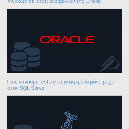
πινάκων σε βάση δεδομένων της Oracle
Πώς κάνουμε restore συγκεκριμένο μόνο page
στον SQL Server