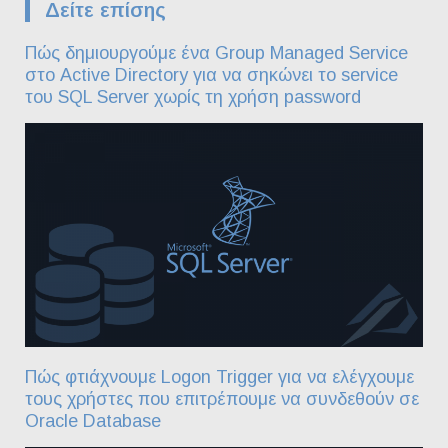
Δείτε επίσης
Πώς δημιουργούμε ένα Group Managed Service
στο Active Directory για να σηκώνει το service
του SQL Server χωρίς τη χρήση password
Πώς φτιάχνουμε Logon Trigger για να ελέγχουμε
τους χρήστες που επιτρέπουμε να συνδεθούν σε
Oracle Database