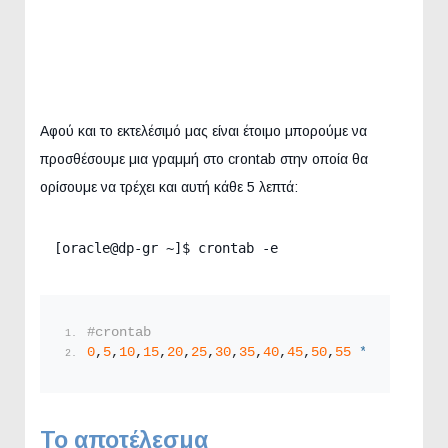
Αφού και το εκτελέσιμό μας είναι έτοιμο μπορούμε να
προσθέσουμε μια γραμμή στο crontab στην οποία θα
ορίσουμε να τρέχει και αυτή κάθε 5 λεπτά:
[oracle@dp-gr ~]$ crontab -e
#crontab
0
,
5
,
10
,
15
,
20
,
25
,
30
,
35
,
40
,
45
,
50
,
55
*
*
*
*
 . ~
Το αποτέλεσμα