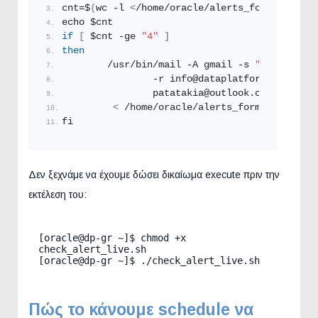
cnt=$
(
wc -l 
<
/home/oracle/alerts_formail.
txt
)
echo $cnt
if
[
 $cnt -ge 
"4"
]
then
        /usr/bin/mail -A gmail -s 
"Oracle DB 
                -r info@dataplatform.
gr
 \
                patatakia@outlook.
com
, dokimi
<
 /home/oracle/alerts_formail.
txt
fi
Δεν ξεχνάμε να έχουμε δώσει δικαίωμα execute πριν την
εκτέλεση του:
[oracle@dp-gr ~]$ chmod +x 
check_alert_live.sh

[oracle@dp-gr ~]$ ./check_alert_live.sh
Πώς το κάνουμε schedule να