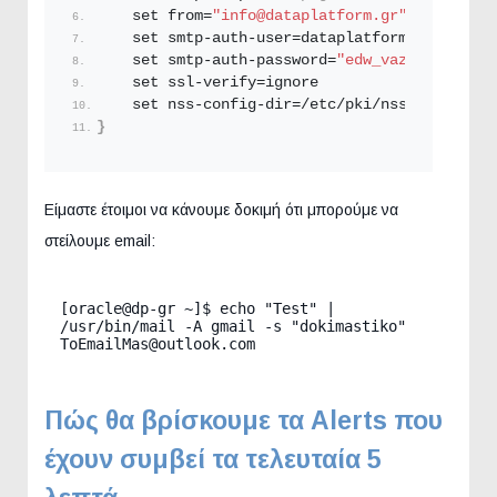
    set from=
"info@dataplatform.gr"
    set smtp-auth-user=dataplatform.
gr
@gmail.
    set smtp-auth-password=
"edw_vazoume_to_ap
    set ssl-verify=ignore
    set nss-config-dir=/etc/pki/nssdb
}
Είμαστε έτοιμοι να κάνουμε δοκιμή ότι μπορούμε να
στείλουμε email:
[oracle@dp-gr ~]$ echo "Test" | 
/usr/bin/mail -A gmail -s "dokimastiko" 
Πώς θα βρίσκουμε τα Alerts που
έχουν συμβεί τα τελευταία 5