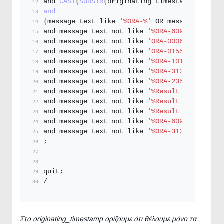
and 
CAST
(
SUBSTR
(
originating_timestamp,
1
,
LENGT
and
(
message_text like 
'%ORA-%'
 OR message_text l
and message_text not like 
'%ORA-609%'
 --proce
and message_text not like 
'ORA-00060%'
 --igno
and message_text not like 
'ORA-01555%'
 --igno
and message_text not like 
'%ORA-1013%'
 --oper
and message_text not like 
'%ORA-3136%'
 --inbo
and message_text not like 
'%ORA-235 %'
 --unlo
and message_text not like 
'%Result = ORA-0%'
and message_text not like 
'%Result = ORA-31%'
and message_text not like 
'%Result = ORA-30%'
and message_text not like 
'%ORA-609%'
 --proce
and message_text not like 
'%ORA-3135%'
 --abor
;
quit;
/
Στο originating_timestamp ορίζουμε ότι θέλουμε μόνο τα