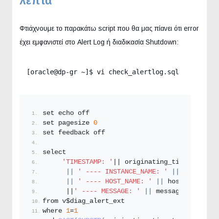
λεπτά
Φτιάχνουμε το παρακάτω script που θα μας πίανει ότι error
έχει εμφανιστεί στο Alert Log ή διαδικασία Shutdown:
[oracle@dp-gr ~]$ vi check_alertlog.sql
set echo off
set pagesize 
0
set feedback off
select 
'TIMESTAMP: '
|| originating_timestamp
||
' ---- INSTANCE_NAME: '
||
(
select i
||
' ---- HOST_NAME: '
||
 host_id
      ||
' ---- MESSAGE: '
||
 message_text
from v$diag_alert_ext
where 
1
=
1