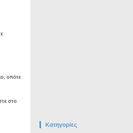
σε
κο, οπότε
στε στο
Kατηγορίες