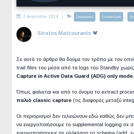
2 Αυγούστου 2024
,
,
Databases
GoldenGate
Or
Stratos Matzouranis
Σε αυτό το άρθρο θα δούμε τον τρόπο με τον οπ
trail files του μέσα από τα logs του Standby χωρ
Capture in Active Data Guard (ADG) only mode
Όπως φαίνεται και από το όνομα το extract proc
παλιό classic capture
(τις διαφορές μεταξύ inte
Οι περιορισμοί δεν τελειώνουν εδώ καθώς δεν μπ
να ενεργοποιήσουμε το supplemental logging σε σ
add s
ενεργοποιήσουμε σε ολόκληρο το schema (