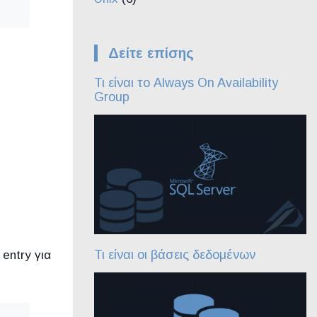
Δείτε επίσης
Τι είναι το Always On Availability
Group
Τι είναι οι βάσεις δεδομένων
entry για