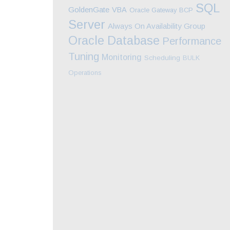
SQL
GoldenGate
VBA
Oracle Gateway
BCP
Server
Always On Availability Group
Oracle Database
Performance
Tuning
Monitoring
Scheduling
BULK
Operations