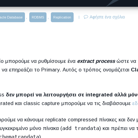
,
,
Αφήστε ένα σχόλιο
acle Database
RDBMS
Replication
οίο μπορούμε να ρυθμίσουμε ένα
extract process
ώστε να 
ίς να επηρεάζει το Primary. Αυτός ο τρόπος ονομάζεται
Cl
.
ess
δεν μπορεί να λειτουργήσει σε integrated αλλά μό
grated και classic capture μπορούμε να τις διαβάσουμε
ε
ορούμε να κάνουμε replicate compressed πίνακες και δεν
add trandata
υγκεκριμένο μόνο πίνακα (
) και πρέπει να 
chematrandata
).