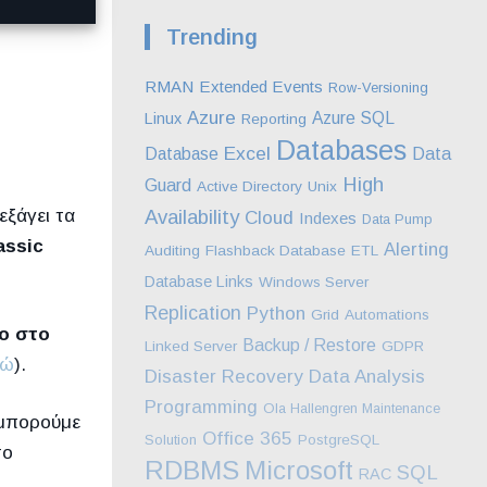
Trending
RMAN
Extended Events
Row-Versioning
Azure
Azure SQL
Linux
Reporting
Databases
Excel
Database
Data
High
Guard
Active Directory
Unix
εξάγει τα
Availability
Cloud
Indexes
Data Pump
assic
Alerting
Auditing
Flashback Database
ETL
Database Links
Windows Server
Replication
Python
Grid
Automations
νο στο
Backup / Restore
Linked Server
GDPR
δώ
).
Disaster Recovery
Data Analysis
Programming
Ola Hallengren Maintenance
 μπορούμε
Office 365
Solution
PostgreSQL
το
RDBMS
Microsoft
SQL
RAC