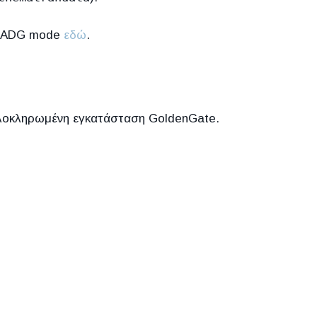
υ ADG mode
εδώ
.
 ολοκληρωμένη εγκατάσταση GoldenGate.