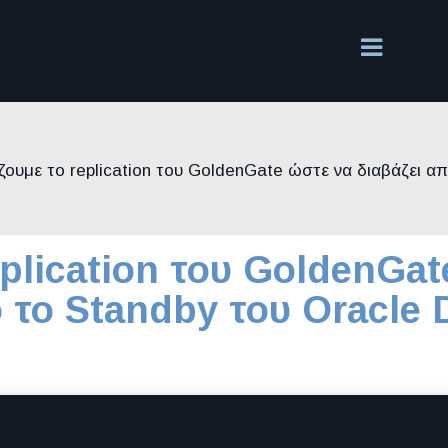
ουμε το replication του GoldenGate ώστε να διαβάζει α
plication του GoldenGat
 το Standby του Oracle 