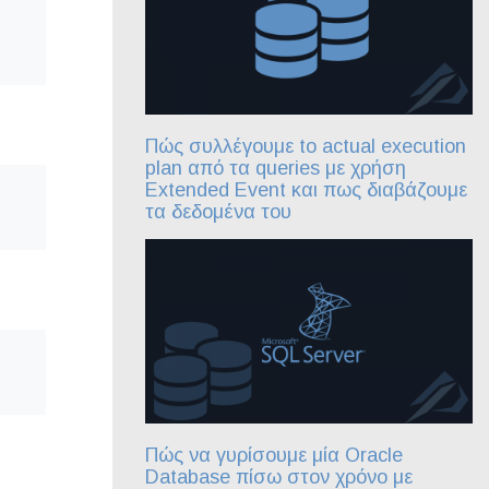
Πώς συλλέγουμε to actual execution
plan από τα queries με χρήση
Extended Event και πως διαβάζουμε
τα δεδομένα του
Πώς να γυρίσουμε μία Oracle
Database πίσω στον χρόνο με