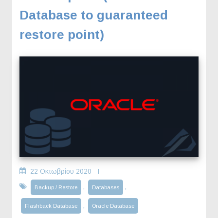
Database to guaranteed
restore point)
22 Οκτωβρίου 2020
,
,
Backup / Restore
Databases
,
Flashback Database
Oracle Database