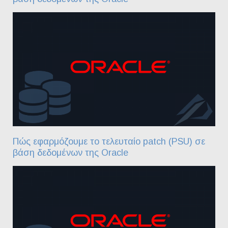
Πώς εφαρμόζουμε το τελευταίο patch (PSU) σε
βάση δεδομένων της Oracle