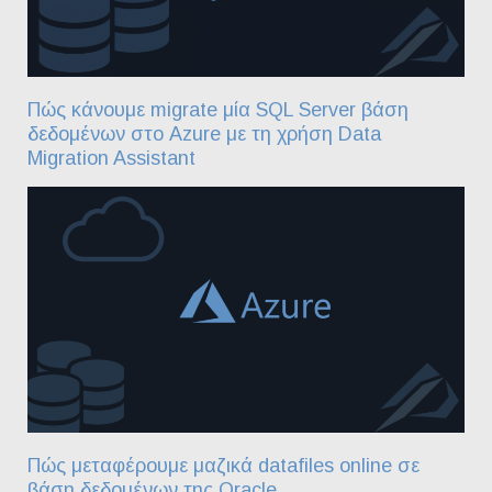
Πώς κάνουμε migrate μία SQL Server βάση
δεδομένων στο Azure με τη χρήση Data
Migration Assistant
Πώς μεταφέρουμε μαζικά datafiles online σε
βάση δεδομένων της Oracle