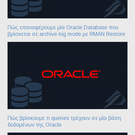
Πώς επαναφέρουμε μία Oracle Database που
βρίσκεται σε archive-log mode με RMAN Restore
Πώς βρίσκουμε τι queries τρέχουν σε μία βάση
δεδομένων της Oracle