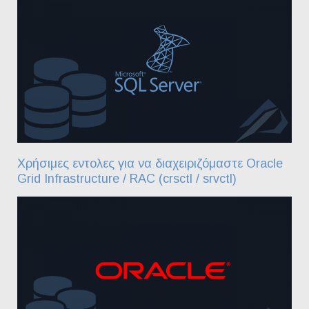
Χρήσιμες εντολες για να διαχειριζόμαστε Oracle
Grid Infrastructure / RAC (crsctl / srvctl)