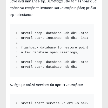
μόνο
ένα instance
της. Αντίστοιχα μετά το
flashback
θα
πρέπει να κατέβει το instance και να ανέβει η βάση με όλα
της τα instance:
srvctl stop  database -db db1 -stopoption imm
srvctl start instance -db db1 -instance insta
flashback database to restore point ONOMA;  
alter database open resetlogs;
srvctl stop  database -db db1 -stopoption imm
srvctl start database -db db1
Αν έχουμε πολλά services θα πρέπει να ανέβουν:
srvctl start service -d db1 -s service_tade