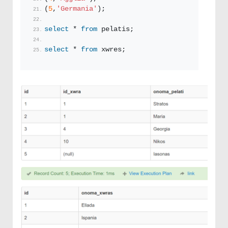
(
5
,
'Germania'
);
select
 * 
from
 pelatis;
select
 * 
from
 xwres;