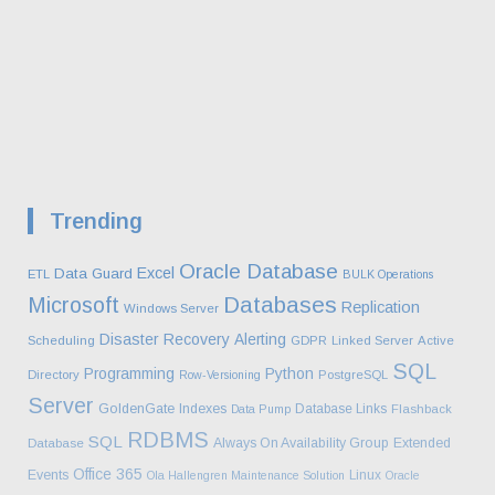
Trending
Oracle Database
Excel
Data Guard
ETL
BULK Operations
Databases
Microsoft
Replication
Windows Server
Disaster Recovery
Alerting
Scheduling
GDPR
Linked Server
Active
SQL
Programming
Python
Directory
Row-Versioning
PostgreSQL
Server
GoldenGate
Indexes
Database Links
Data Pump
Flashback
RDBMS
SQL
Always On Availability Group
Extended
Database
Office 365
Events
Linux
Ola Hallengren Maintenance Solution
Oracle