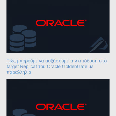
Πώς μπορούμε να αυξήσουμε την απόδοση στο
target Replicat του Oracle GoldenGate με
παραλληλία