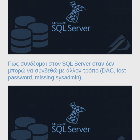
Πώς συνδέομαι στον SQL Server όταν δεν
μπορώ να συνδεθώ με άλλον τρόπο (DAC, lost
password, missing sysadmin)