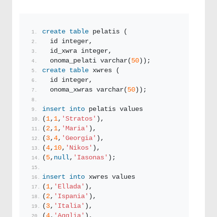
create
table
 pelatis (
  id integer,
  id_xwra integer,
  onoma_pelati varchar(
50
));
create
table
 xwres (
  id integer,
  onoma_xwras varchar(
50
));
insert
into
 pelatis values
(
1
,
1
,
'Stratos'
),
(
2
,
1
,
'Maria'
),
(
3
,
4
,
'Georgia'
),
(
4
,
10
,
'Nikos'
),
(
5
,
null
,
'Iasonas'
);
insert
into
 xwres values
(
1
,
'Ellada'
),
(
2
,
'Ispania'
),
(
3
,
'Italia'
),
(
4
,
'Agglia'
),