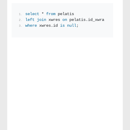
select
 * 
from
 pelatis
left
join
 xwres 
on
 pelatis.id_xwra = xwres.id
where
 xwres.id 
is null
;