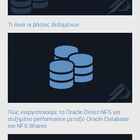
Τι είναι οι βάσεις δεδομένων
Πώς ενεργοποιούμε το Oracle Direct NFS για
αυξημένο performance μεταξύ Oracle Database
και NFS Shares