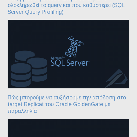
ολοκληρωθεί το query και που καθυστερεί (SQL
Server Query Profiling)
Πώς μπορούμε να αυξήσουμε την απόδοση στο
target Replicat του Oracle GoldenGate με
παραλληλία