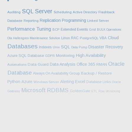
SQL Server
Auditing
Scheduling
Active Directory
Flashback
Replication
Programming
Database
Reporting
Linked Server
Performance Tuning
Extended Events
BCP
Grid
BULK Operations
Cloud
Linux
RAC
VBA
Ola Hallengren Maintenance Solution
PostgreSQL
Databases
SQL
Disaster Recovery
Indexes
Unix
Data Pump
High Availability
Azure SQL Database
Monitoring
GDPR
Oracle
Data Analysis
Office 365
Data Guard
RMAN
Automations
Database
Backup / Restore
Always On Availability Group
Python
Azure
Alerting
Excel
Database Links
Windows Server
Oracle
Microsoft
RDBMS
GoldenGate
Gateway
ETL
Row-Versioning