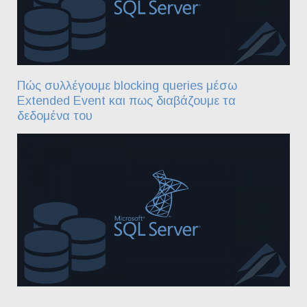
Πώς συλλέγουμε blocking queries μέσω
Extended Event και πως διαβάζουμε τα
δεδομένα του