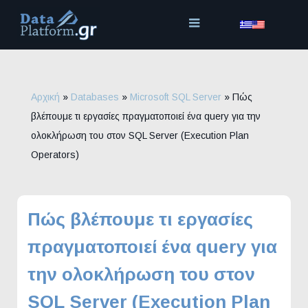
Μετάβαση
στο
περιεχόμενο
Αρχική
»
Databases
»
Microsoft SQL Server
»
Πώς
βλέπουμε τι εργασίες πραγματοποιεί ένα query για την
ολοκλήρωση του στον SQL Server (Execution Plan
Operators)
Πώς βλέπουμε τι εργασίες
πραγματοποιεί ένα query για
την ολοκλήρωση του στον
SQL Server (Execution Plan