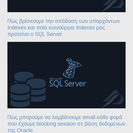
Πώς βρίσκουμε την απόδοση των υπαρχόντων
Indexes και ποία καινούργια Indexes μας
προτείνει ο SQL Server
Πώς μπορούμε να λαμβάνουμε email κάθε φορά
που έχουμε blocking session σε βάση δεδομένων
της Oracle