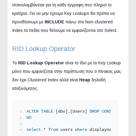
επαναλαμβάνεται για τη κάθε εγγραφη που πληροί το
κριτήριο. Για να μην έχουμε Key Lookups θα πρέπει να
προσθέσουμε με
INCLUDE
πάνω στο Νon-clustered
Index τα πεδία που θέλουμε να εμφανίζονται στο Select.
RID Lookup Operator
Το
RID Lookup
Operator
είναι το ίδιο με το Key Lookup
μόνο που εμφανίζεται στην περίπτωση που ο πίνακας μας
δεν έχει Clustered Index αλλά είναι
Heap
δηλαδή
αταξινόμητος:
ALTER
TABLE
 [dbo].[Users] 
DROP
CONSTRAINT
 [PK
GO
select
 * 
from
 users 
where
 displayname 
like
'J