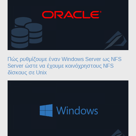
Πώς ρυθμίζουμε έναν Windows Server ως NFS
Server ώστε να έχουμε κοινόχρηστους NFS
δίσκους σε Unix