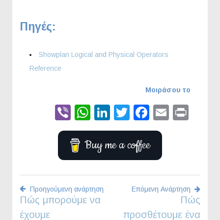
Πηγές:
Showplan Logical and Physical Operators
Reference
Μοιράσου το
Viber
WhatsApp
LinkedIn
Twitter
Faceboo
Email
Prin
Buy me a coffee
Προηγούμενη ανάρτηση
Επόμενη Ανάρτηση
Πώς μπορούμε να
Πώς
Πλοήγηση
έχουμε
προσθέτουμε ένα