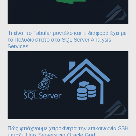
Τι είναι το Tabular μοντέλο και τι διαφορά έχει με
το Πολυδιάστατο στα SQL Server Analysis
Services
Πώς φτιάχνουμε χειροκίνητα την επικοινωνία SSH
μεταξύ Unix Servers για Oracle Grid