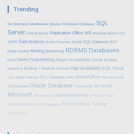
Σελιδοποίηση
Trending
άρθρων
SQL
Ola Hallengren Maintenance Solution
Flashback Database
Server
Replication
Office 365
Linked Server
Windows Server
ETL
Data Analysis
Azure SQL Database
GDPR
Active Directory
BCP
Databases
RDBMS
Alerting
Data Guard
Monitoring
Programming
Linux
RMAN
Always On Availability Group
Auditing
High Availability
SQL
Cloud
Backup / Restore
Indexes
Reporting
Azure
Python
RAC
Database Links
Unix
Oracle Gateway
Row-Versioning
Oracle Database
Excel
GoldenGate
VBA
PostgreSQL
Microsoft
Disaster Recovery
Scheduling
Grid
Data Pump
Performance Tuning
Extended Events
BULK Operations
Automations