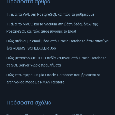
Πρόσφατα άρθρα
Τι είναι τα WAL στη PostgreSQL και πώς τα ρυθμίζουμε
Τι είναι το MVCC και το Vacuum στη βάση δεδομένων της
PostgreSQL και πώς αποφεύγουμε το Bloat
Πώς στέλνουμε email μέσα από Oracle Database όταν αποτύχει
ένα RDBMS_SCHEDULER Job
Πώς μεταφέρουμε CLOB πεδία κειμένου από Oracle Database
σε SQL Server χωρίς προβλήματα
Πώς επαναφέρουμε μία Oracle Database που βρίσκεται σε
archive-log mode με RMAN Restore
Πρόσφατα σχόλια