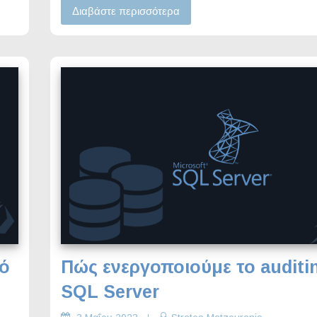
Διαβάστε περισσότερα
πό
Πώς ενεργοποιούμε το auditi
SQL Server