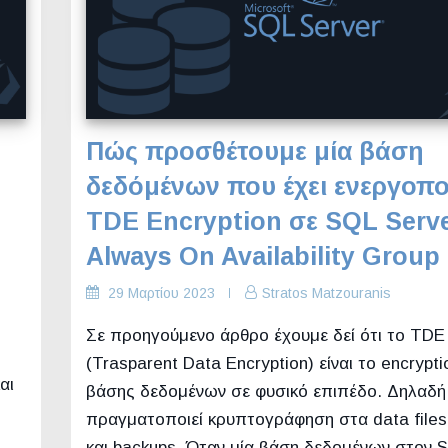
Πώς προσθέτουμε μία βάση
δεδόμένων που έχει ενεργοπ
m
TDE Encryption σε SQL Serv
Always On Availability Group
29 Μαρτίου 2023
Stratos Matzouranis
Σε προηγούμενο άρθρο έχουμε δεί ότι το TDE
(Trasparent Data Encryption) είναι το encrypti
αι
βάσης δεδομένων σε φυσικό επιπέδο. Δηλαδή
πραγματοποιεί κρυπτογράφηση στα data files, 
και backups. Όταν μία βάση δεδομένων στον 