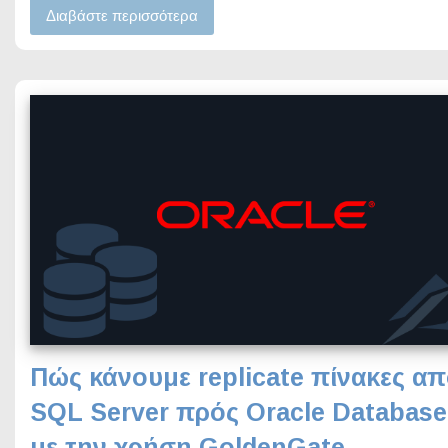
Διαβάστε περισσότερα
Πώς κάνουμε replicate πίνακες α
SQL Server πρός Oracle Database
με την χρήση GoldenGate