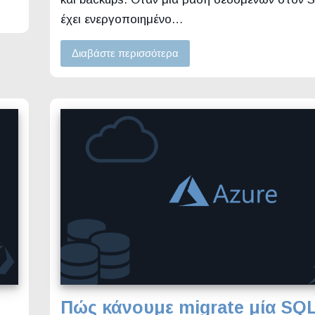
έχει ενεργοποιημένο…
Διαβάστε περισσότερα
Πώς κάνουμε migrate μία SQ