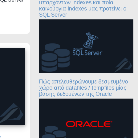
υπαρχόντων Indexes και ποία
καινούργια Indexes μας προτείνει ο
SQL Server
Πώς απελευθερώνουμε δεσμευμένο
χώρο από datafiles / tempfiles μίας
βάσης δεδομένων της Oracle
L