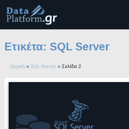
Μετάβαση
στο
περιεχόμενο
Ετικέτα:
SQL Server
Αρχική
»
SQL Server
»
Σελίδα 2