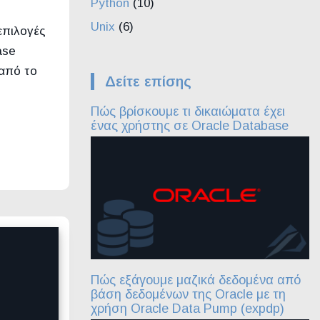
Python
(10)
Unix
(6)
επιλογές
ase
 από το
Δείτε επίσης
Πώς βρίσκουμε τι δικαιώματα έχει
ένας χρήστης σε Oracle Database
Πώς εξάγουμε μαζικά δεδομένα από
βάση δεδομένων της Oracle με τη
χρήση Oracle Data Pump (expdp)