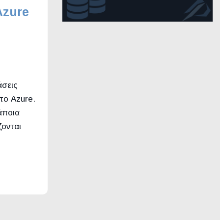
Azure
άσεις
το Azure.
άποια
ζονται