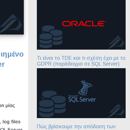
οιημένο
Τι είναι το TDE και τι σχέση έχει με το
er
GDPR (παράδειγμα σε SQL Server)
on μίας
log files
Πώς βρίσκουμε την απόδοση των
SQL Server