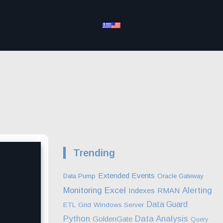
Trending
Extended Events
Data Pump
Oracle Gateway
Excel
Monitoring
Alerting
Indexes
RMAN
Data Guard
ETL
Grid
Windows Server
Python
Data Analysis
GoldenGate
Query