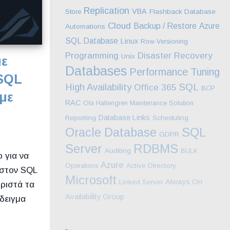
Replication
VBA
Store
Flashback Database
Cloud
Backup / Restore
Azure
Automations
SQL Database
Linux
Row-Versioning
Programming
Disaster Recovery
Unix
με
Databases
Performance Tuning
 SQL
High Availability
SQL
Office 365
BCP
με
RAC
Ola Hallengren Maintenance Solution
Database Links
Reporting
Scheduling
SQL
Oracle Database
GDPR
Server
RDBMS
Auditing
BULK
 για να
Azure
Operations
Active Directory
 στον SQL
Microsoft
Always On
Linked Server
ωριστά τα
Availability Group
δειγμα