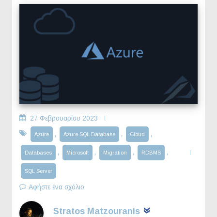
27 Φεβρουαρίου 2023
,
,
,
Azure
Azure SQL Database
Cloud
,
,
,
,
Databases
Microsoft
Migration
RDBMS
SQL Server
Αφήστε ένα σχόλιο
Stratos Matzouranis