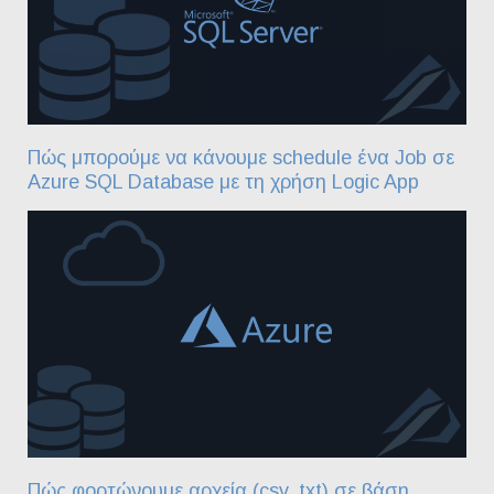
Πώς μπορούμε να κάνουμε schedule ένα Job σε
Azure SQL Database με τη χρήση Logic App
Πώς φορτώνουμε αρχεία (csv, txt) σε βάση