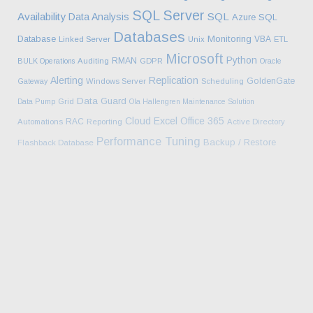
SQL Server
Availability
SQL
Data Analysis
Azure SQL
Databases
Database
Monitoring
VBA
Linked Server
Unix
ETL
Microsoft
Python
RMAN
BULK Operations
Auditing
GDPR
Oracle
Alerting
Replication
GoldenGate
Gateway
Windows Server
Scheduling
Data Guard
Data Pump
Grid
Ola Hallengren Maintenance Solution
Cloud
Excel
Office 365
RAC
Automations
Reporting
Active Directory
Performance Tuning
Backup / Restore
Flashback Database