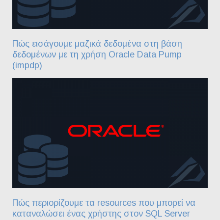
Πώς εισάγουμε μαζικά δεδομένα στη βάση
δεδομένων με τη χρήση Oracle Data Pump
(impdp)
Πώς περιορίζουμε τα resources που μπορεί να
καταναλώσει ένας χρήστης στον SQL Server