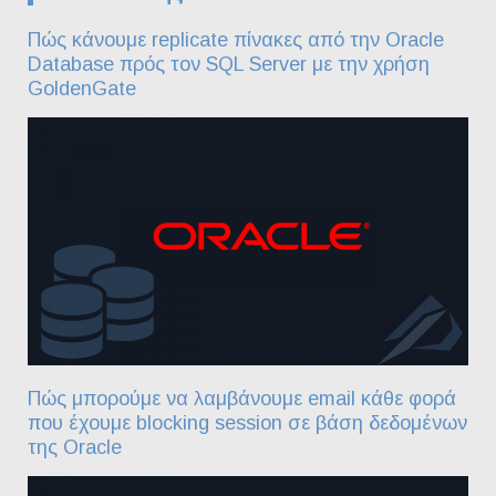
Πώς κάνουμε replicate πίνακες από την Oracle
Database πρός τον SQL Server με την χρήση
GoldenGate
Πώς μπορούμε να λαμβάνουμε email κάθε φορά
που έχουμε blocking session σε βάση δεδομένων
της Oracle