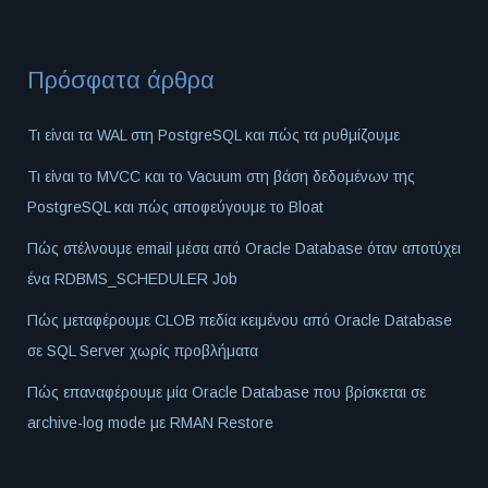
Πρόσφατα άρθρα
Τι είναι τα WAL στη PostgreSQL και πώς τα ρυθμίζουμε
Τι είναι το MVCC και το Vacuum στη βάση δεδομένων της
PostgreSQL και πώς αποφεύγουμε το Bloat
Πώς στέλνουμε email μέσα από Oracle Database όταν αποτύχει
ένα RDBMS_SCHEDULER Job
Πώς μεταφέρουμε CLOB πεδία κειμένου από Oracle Database
σε SQL Server χωρίς προβλήματα
Πώς επαναφέρουμε μία Oracle Database που βρίσκεται σε
archive-log mode με RMAN Restore