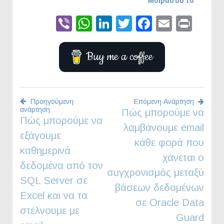
Μοιράσου το
Viber
WhatsApp
LinkedIn
Twitter
Faceboo
Email
Prin
Buy me a coffee
Προηγούμενη
Επόμενη Ανάρτηση
ανάρτηση
Πώς μπορούμε να
Πλοήγηση
Πώς μπορούμε να
λαμβάνουμε email
εξάγουμε
άρθρων
κάθε φορά που
καθημερινά
χάνεται ο
δεδομένα από τον
συγχρονισμός μεταξύ
SQL Server σε
βάσεων δεδομένων
Excel και να τα
σε Oracle Data
στέλνουμε με
Guard