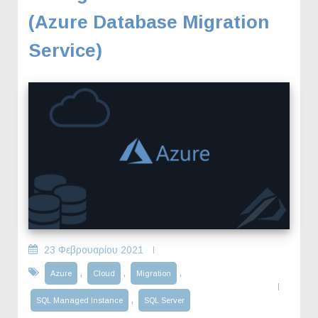
(Azure Database Migration
Service)
23 Φεβρουαρίου 2021
,
,
,
Azure
Cloud
Migration
,
SQL Managed Instance
SQL Server