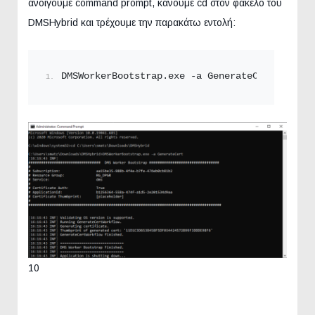
ανοίγουμε command prompt, κάνουμε cd στον φάκελο του
DMSHybrid και τρέχουμε την παρακάτω εντολή:
DMSWorkerBootstrap.
exe
 -a GenerateCert
10