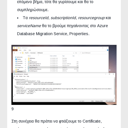
επόμενο βήμα, τότε θα γυρίσουμε και θα το
συμπληρώσουμε.
Tα
resourceId
,
subscriptionId
,
resourcegroup
και
serviceName
θα το βρούμε πηγαίνοντας στο Azure
Database Migration Service, Properties.
9
Στη συνέχεια θα πρέπει να φτιάξουμε το Certificate,