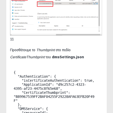
11
Προσθέτουμε το
Thumbprint
στο πεδίο
CertificateThumbprint
του
dmsSettings.json
{

  "Authentication": {

    "isCertificateAuthentication": true,

    "ApplicationId": "d9c257c2-4323-
4395-af23-4475c8f65e68",

    "CertificateThumbprint": 
"B89967539FF2BAF04255F29228AFA63EFB20F49
F"

  },

  "DMSService": {

    "resourceId": 