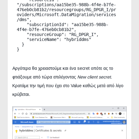
"/subscriptions/aa15be35-988b-4f4e-b7fe-
476eb0cb81b2/resourcegroups/RG_DPGR_I/pr
oviders/Microsoft.DataMigration/services
/dms",

    "subscriptionId": "aa15be35-988b-
4f4e-b7fe-476eb0cb81b2",

    "resourceGroup": "RG_DPGR_I",

    "serviceName": "hybriddms"

  }

Αργότερα θα χρειαστούμε και ένα secret οπότε ας το
φτιάξουμε από τώρα επιλέγοντας
New client secret
.
Κρατάμε την τιμή που έχει στο Value καθώς μετά από λίγο
κρύβεται.