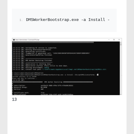
DMSWorkerBootstrap.
exe
 -a Install -IAcceptDMS
13