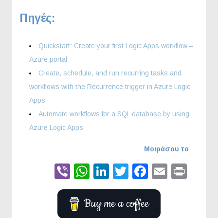
Πηγές:
Quickstart: Create your first Logic Apps workflow –
Azure portal
Create, schedule, and run recurring tasks and
workflows with the Recurrence trigger in Azure Logic
Apps
Automate workflows for a SQL database by using
Azure Logic Apps
Μοιράσου το
Viber
WhatsApp
LinkedIn
Twitter
Faceboo
Email
Prin
Buy me a coffee