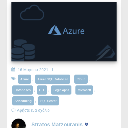
16 Μαρτίου 2021
,
,
,
Azure
Azure SQL Database
Cloud
,
,
,
,
Databases
ETL
Logic Apps
Microsoft
,
Scheduling
SQL Server
Αφήστε ένα σχόλιο
Stratos Matzouranis