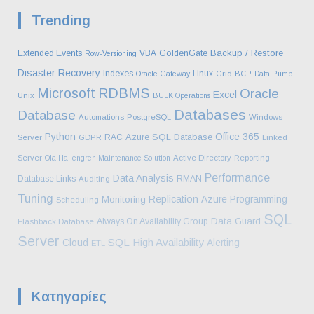
Trending
Backup / Restore
Extended Events
VBA
GoldenGate
Row-Versioning
Disaster Recovery
Indexes
Linux
Oracle Gateway
Grid
BCP
Data Pump
Microsoft
RDBMS
Oracle
Excel
Unix
BULK Operations
Databases
Database
Automations
PostgreSQL
Windows
Python
Office 365
Azure SQL Database
RAC
Server
GDPR
Linked
Server
Ola Hallengren Maintenance Solution
Active Directory
Reporting
Performance
Data Analysis
Database Links
RMAN
Auditing
Tuning
Replication
Azure
Programming
Monitoring
Scheduling
SQL
Data Guard
Always On Availability Group
Flashback Database
Server
SQL
High Availability
Cloud
Alerting
ETL
Kατηγορίες