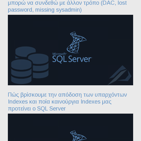
μπορώ να συνδεθώ με άλλον τρόπο (DAC, lost
password, missing sysadmin)
Πώς βρίσκουμε την απόδοση των υπαρχόντων
Indexes και ποία καινούργια Indexes μας
προτείνει ο SQL Server