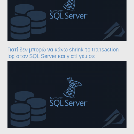
Γιατί δεν μπορώ να κάνω shrink το transaction
log στον SQL Server και γιατί γέμισε