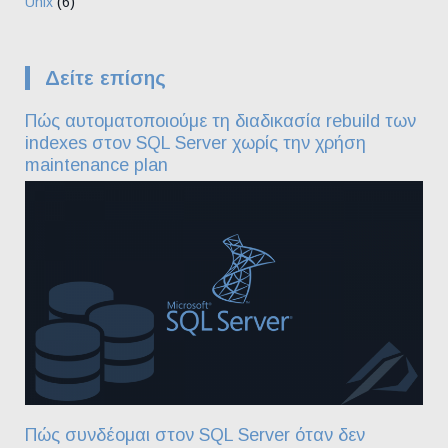
Unix
(6)
Δείτε επίσης
Πώς αυτοματοποιούμε τη διαδικασία rebuild των
indexes στον SQL Server χωρίς την χρήση
maintenance plan
Πώς συνδέομαι στον SQL Server όταν δεν