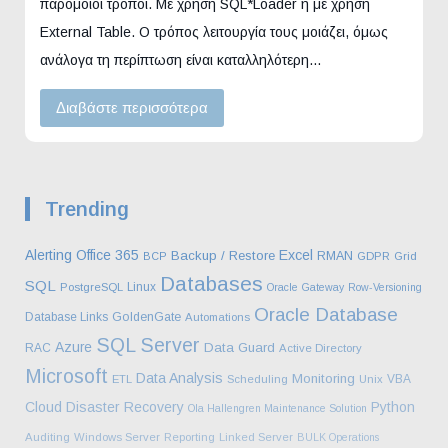
παρόμοιοι τρόποι. Mε χρήση SQL*Loader ή με χρήση
External Table. Ο τρόπος λειτουργία τους μοιάζει, όμως
ανάλογα τη περίπτωση είναι καταλληλότερη…
Διαβάστε περισσότερα
Trending
Alerting
Office 365
Excel
Backup / Restore
RMAN
BCP
GDPR
Grid
Databases
SQL
Linux
PostgreSQL
Oracle Gateway
Row-Versioning
Oracle Database
Database Links
GoldenGate
Automations
SQL Server
Azure
Data Guard
RAC
Active Directory
Microsoft
Data Analysis
Monitoring
VBA
ETL
Scheduling
Unix
Cloud
Disaster Recovery
Python
Ola Hallengren Maintenance Solution
Auditing
Windows Server
Reporting
Linked Server
BULK Operations