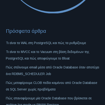
Πρόσφατα άρθρα
Τι είναι τα WAL στη PostgreSQL και πώς τα ρυθμίζουμε
Τι είναι το MVCC και το Vacuum στη βάση δεδομένων της
PostgreSQL και πώς αποφεύγουμε το Bloat
Πώς στέλνουμε email μέσα από Oracle Database όταν αποτύχει
ένα RDBMS_SCHEDULER Job
Πώς μεταφέρουμε CLOB πεδία κειμένου από Oracle Database
σε SQL Server χωρίς προβλήματα
Πώς επαναφέρουμε μία Oracle Database που βρίσκεται σε
archive-log mode με RMAN Restore