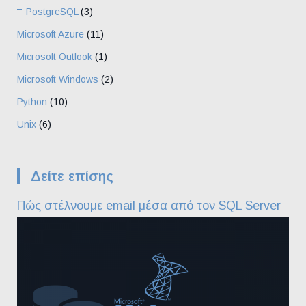
PostgreSQL
(3)
Microsoft Azure
(11)
Microsoft Outlook
(1)
Microsoft Windows
(2)
Python
(10)
Unix
(6)
Δείτε επίσης
Πώς στέλνουμε email μέσα από τον SQL Server