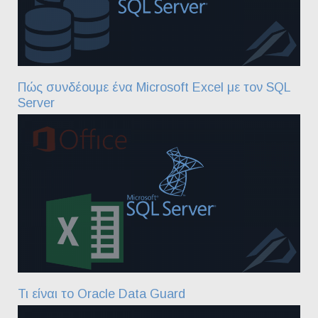
Πώς συνδέουμε ένα Microsoft Excel με τον SQL
Server
Τι είναι το Oracle Data Guard