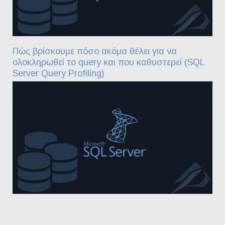
Πώς βρίσκουμε πόσο ακόμα θέλει για να
ολοκληρωθεί το query και που καθυστερεί (SQL
Server Query Profiling)