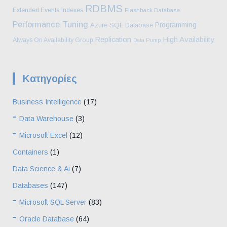
RDBMS
Extended Events
Indexes
Flashback Database
Performance Tuning
Programming
Azure SQL Database
High Availability
Replication
Always On Availability Group
Data Pump
Kατηγορίες
Business Intelligence
(17)
Data Warehouse
(3)
Microsoft Excel
(12)
Containers
(1)
Data Science & Ai
(7)
Databases
(147)
Microsoft SQL Server
(83)
Oracle Database
(64)