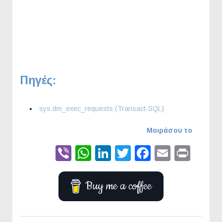
Πηγές:
sys.dm_exec_requests (Transact-SQL)
Μοιράσου το
Viber
WhatsApp
LinkedIn
Twitter
Faceboo
Email
Prin
Buy me a coffee