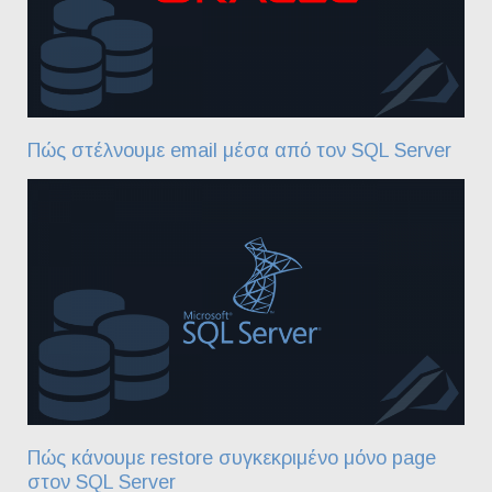
Πώς στέλνουμε email μέσα από τον SQL Server
Πώς κάνουμε restore συγκεκριμένο μόνο page
στον SQL Server