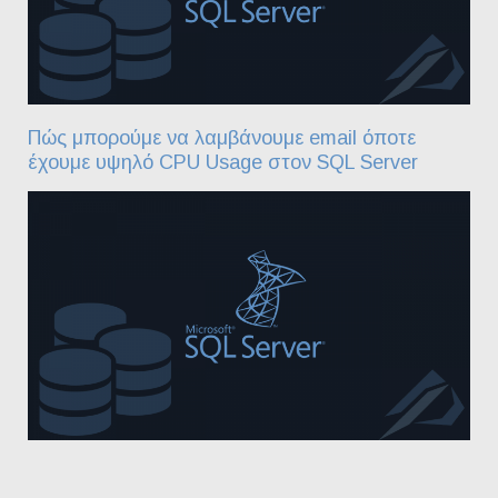
Πώς μπορούμε να λαμβάνουμε email όποτε
έχουμε υψηλό CPU Usage στον SQL Server