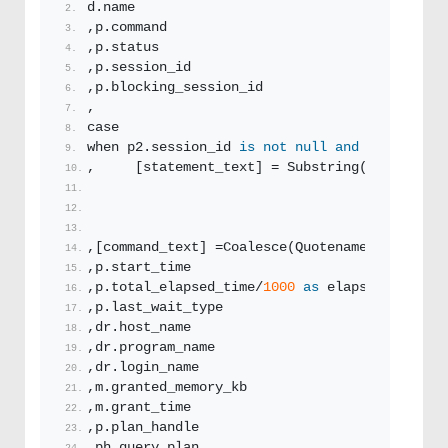
d.name
,p.command
,p.status
,p.session_id
,p.blocking_session_id
,
case
when p2.session_id 
is not null
and
 (p.blockin
,     [statement_text] = Substring(t.
TEXT
, (p
                                            (
E
E
,[command_text] =Coalesce(Quotename(Db_name(t
,p.start_time
,p.total_elapsed_time/
1000
as
 elapsed_time_se
,p.last_wait_type
,dr.host_name
,dr.program_name
,dr.login_name
,m.granted_memory_kb
,m.grant_time
,p.plan_handle
,ph.query_plan