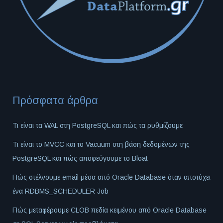
Πρόσφατα άρθρα
Τι είναι τα WAL στη PostgreSQL και πώς τα ρυθμίζουμε
Τι είναι το MVCC και το Vacuum στη βάση δεδομένων της
PostgreSQL και πώς αποφεύγουμε το Bloat
Πώς στέλνουμε email μέσα από Oracle Database όταν αποτύχει
ένα RDBMS_SCHEDULER Job
Πώς μεταφέρουμε CLOB πεδία κειμένου από Oracle Database