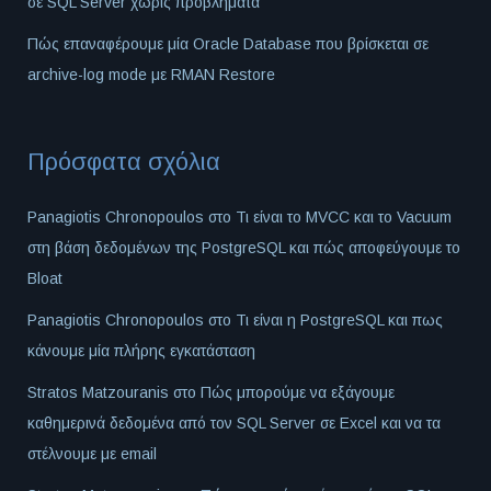
σε SQL Server χωρίς προβλήματα
Πώς επαναφέρουμε μία Oracle Database που βρίσκεται σε
archive-log mode με RMAN Restore
Πρόσφατα σχόλια
Panagiotis Chronopoulos
στο
Τι είναι το MVCC και το Vacuum
στη βάση δεδομένων της PostgreSQL και πώς αποφεύγουμε το
Bloat
Panagiotis Chronopoulos
στο
Τι είναι η PostgreSQL και πως
κάνουμε μία πλήρης εγκατάσταση
Stratos Matzouranis
στο
Πώς μπορούμε να εξάγουμε
καθημερινά δεδομένα από τον SQL Server σε Excel και να τα
στέλνουμε με email