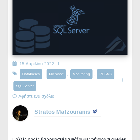
15 Απριλίου 2022
,
,
,
,
Databases
Microsoft
Monitoring
RDBMS
SQL Server
Αφήστε ένα σχόλιο
Stratos Matzouranis
Πολλές φορές θα χρειαστεί να ψάξουμε γρήγορα τι queries