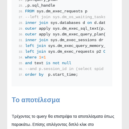
,p.sql_handle
FROM
 sys.dm_exec_requests p
--left join sys.dm_os_waiting_tasks w on w.se
inner
join
 sys.databases d 
on
 d.database_id =
outer
 apply sys.dm_exec_sql_text(p.sql_handle
outer
 apply sys.dm_exec_query_plan(p.plan_han
inner
join
 sys.dm_exec_sessions dr 
on
 dr.sess
left
join
 sys.dm_exec_query_memory_grants m 
o
left
join
 sys.dm_exec_requests p2 
ON
 (p.sessi
where
1
=
1
and
 text 
is not null
--and p.session_id in (select spid from syspr
order by
  p.start_time;
Το αποτέλεσμα
Τρέχοντας το query θα επιστρέψει τα αποτελέσματα όπως
παρακάτω. Επίσης επιλέγοντας διπλό κλικ στο