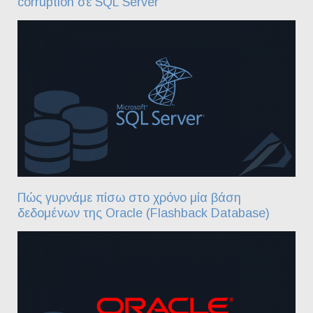
corruption σε SQL Server
Πώς γυρνάμε πίσω στο χρόνο μία βάση
δεδομένων της Oracle (Flashback Database)