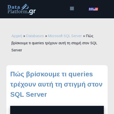
Μετάβαση
στο
περιεχόμενο
Αρχική
»
Databases
»
Microsoft SQL Server
»
Πώς
βρίσκουμε τι queries τρέχουν αυτή τη στιγμή στον SQL
Server
Πώς βρίσκουμε τι queries
τρέχουν αυτή τη στιγμή στον
SQL Server