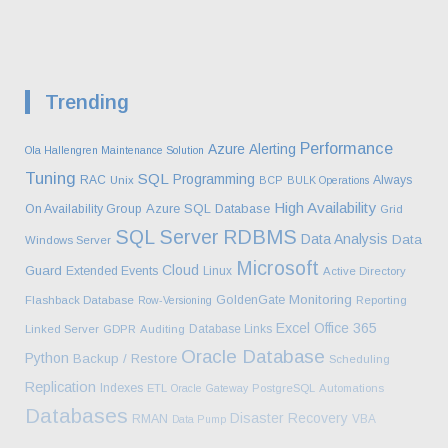
Trending
Performance
Azure
Alerting
Ola Hallengren Maintenance Solution
Tuning
SQL
Programming
RAC
Always
Unix
BCP
BULK Operations
High Availability
Azure SQL Database
On Availability Group
Grid
SQL Server
RDBMS
Data Analysis
Data
Windows Server
Microsoft
Cloud
Guard
Extended Events
Linux
Active Directory
Monitoring
GoldenGate
Flashback Database
Row-Versioning
Reporting
Excel
Office 365
Database Links
Linked Server
GDPR
Auditing
Oracle Database
Python
Backup / Restore
Scheduling
Replication
Indexes
ETL
Oracle Gateway
PostgreSQL
Automations
Databases
Disaster Recovery
RMAN
VBA
Data Pump