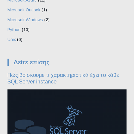
Microsoft Azure
(11)
Microsoft Outlook
(1)
Microsoft Windows
(2)
Python
(10)
Unix
(6)
Δείτε επίσης
Πώς βρίσκουμε τι χαρακτηριστικά έχει το κάθε
SQL Server instance