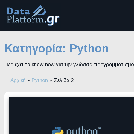
Μετάβαση
στο
περιεχόμενο
Κατηγορία:
Python
Περιέχει το know-how για την γλώσσα προγραμματισμο
Αρχική
»
Python
»
Σελίδα 2