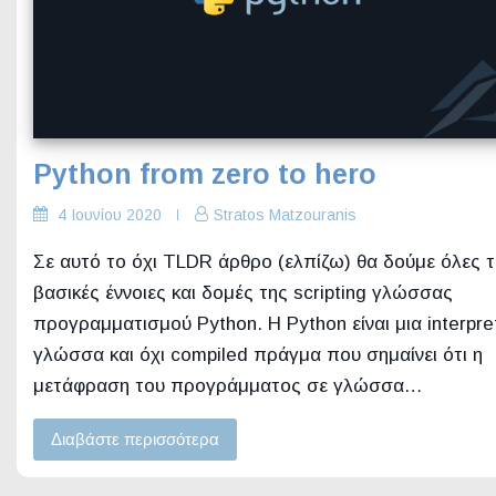
Python from zero to hero
4 Ιουνίου 2020
Stratos Matzouranis
Σε αυτό το όχι TLDR άρθρο (ελπίζω) θα δούμε όλες τ
βασικές έννοιες και δομές της scripting γλώσσας
προγραμματισμού Python. H Python είναι μια interpre
γλώσσα και όχι compiled πράγμα που σημαίνει ότι η
μετάφραση του προγράμματος σε γλώσσα…
Διαβάστε περισσότερα