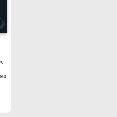
ις
ted