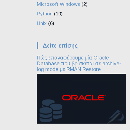
Microsoft Windows
(2)
Python
(10)
Unix
(6)
Δείτε επίσης
Πώς επαναφέρουμε μία Oracle
Database που βρίσκεται σε archive-
log mode με RMAN Restore