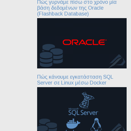
Πώς γυρνάμε πίσω στο χρόνο μία
βάση δεδομένων της Oracle
(Flashback Database)
Πώς κάνουμε εγκατάσταση SQL
Server σε Linux μέσω Docker