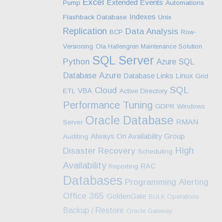
Excel
Extended Events
Pump
Automations
Indexes
Flashback Database
Unix
Replication
Data Analysis
BCP
Row-
Versioning
Ola Hallengren Maintenance Solution
SQL Server
Python
Azure SQL
Azure
Database
Database Links
Linux
Grid
SQL
Cloud
VBA
ETL
Active Directory
Performance Tuning
GDPR
Windows
Oracle Database
RMAN
Server
Always On Availability Group
Auditing
High
Disaster Recovery
Scheduling
Availability
RAC
Reporting
Databases
Programming
Alerting
Office 365
GoldenGate
BULK Operations
Backup / Restore
Oracle Gateway