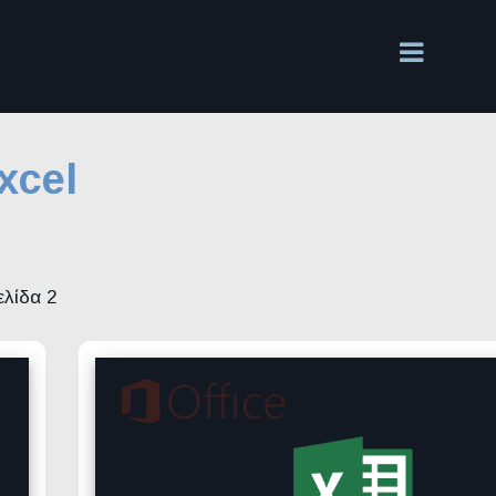
xcel
ελίδα 2