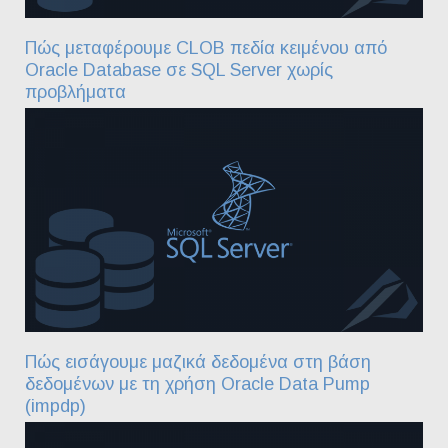
Πώς μεταφέρουμε CLOB πεδία κειμένου από
Oracle Database σε SQL Server χωρίς
προβλήματα
Πώς εισάγουμε μαζικά δεδομένα στη βάση
δεδομένων με τη χρήση Oracle Data Pump
(impdp)