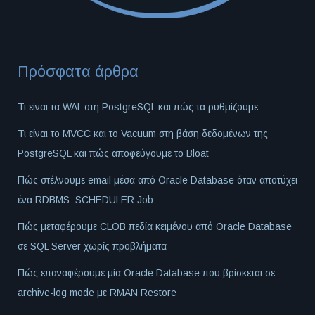
Πρόσφατα άρθρα
Τι είναι τα WAL στη PostgreSQL και πώς τα ρυθμίζουμε
Τι είναι το MVCC και το Vacuum στη βάση δεδομένων της
PostgreSQL και πώς αποφεύγουμε το Bloat
Πώς στέλνουμε email μέσα από Oracle Database όταν αποτύχει
ένα RDBMS_SCHEDULER Job
Πώς μεταφέρουμε CLOB πεδία κειμένου από Oracle Database
σε SQL Server χωρίς προβλήματα
Πώς επαναφέρουμε μία Oracle Database που βρίσκεται σε
archive-log mode με RMAN Restore