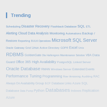
Trending
SQL
Disaster Recovery
Scheduling
Flashback Database
ETL
Alerting
Cloud
Data Analysis
Monitoring
Backup /
Automations
Microsoft
SQL Server
Restore
Reporting
BULK Operations
Excel
Linux
Oracle Gateway
Grid
Active Directory
GDPR
Unix
RDBMS
Data
GoldenGate
VBA
Ola Hallengren Maintenance Solution
High Availability
Office 365
Guard
PostgreSQL
Linked Server
Oracle Database
RMAN
Extended Events
Windows Server
Performance Tuning
Programming
RAC
Row-Versioning
Auditing
Azure SQL
Always On Availability Group
Database Links
BCP
Databases
Python
Replication
Database
Indexes
Data Pump
Azure