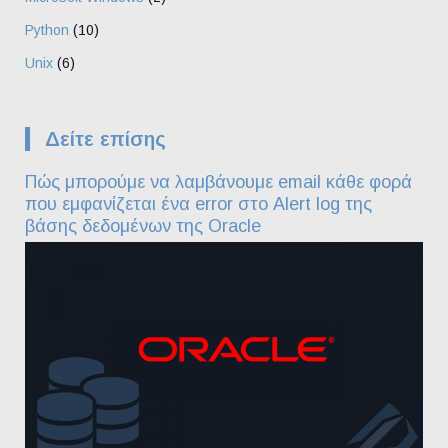
Python
(10)
Unix
(6)
Δείτε επίσης
Πώς μπορούμε να λαμβάνουμε email κάθε φορά
που εμφανίζεται ένα error στο Alert log της
βάσης δεδομένων της Oracle