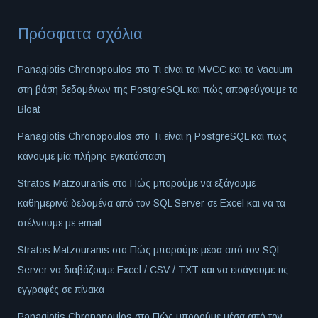
Πρόσφατα σχόλια
Panagiotis Chronopoulos
στο
Τι είναι το MVCC και το Vacuum
στη βάση δεδομένων της PostgreSQL και πώς αποφεύγουμε το
Bloat
Panagiotis Chronopoulos
στο
Τι είναι η PostgreSQL και πως
κάνουμε μία πλήρης εγκατάσταση
Stratos Matzouranis
στο
Πώς μπορούμε να εξάγουμε
καθημερινά δεδομένα από τον SQL Server σε Excel και να τα
στέλνουμε με email
Stratos Matzouranis
στο
Πώς μπορούμε μέσα από τον SQL
Server να διαβάζουμε Excel / CSV / TXT και να εισάγουμε τις
εγγραφές σε πίνακα
Panagiotis Chronopoulos
στο
Πώς μπορούμε μέσα από τον