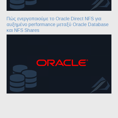
Πώς ενεργοποιούμε το Oracle Direct NFS για
αυξημένο performance μεταξύ Oracle Database
και NFS Shares