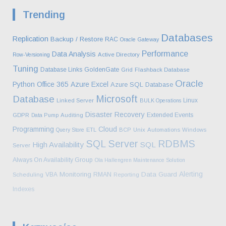
Trending
Databases
Replication
Backup / Restore
RAC
Oracle Gateway
Performance
Data Analysis
Row-Versioning
Active Directory
Tuning
Database Links
GoldenGate
Grid
Flashback Database
Oracle
Python
Office 365
Azure
Excel
Azure SQL Database
Microsoft
Database
Linux
Linked Server
BULK Operations
Disaster Recovery
Extended Events
GDPR
Data Pump
Auditing
Programming
Cloud
Query Store
ETL
BCP
Unix
Automations
Windows
SQL Server
RDBMS
High Availability
SQL
Server
Always On Availability Group
Ola Hallengren Maintenance Solution
Alerting
Monitoring
Data Guard
VBA
RMAN
Scheduling
Reporting
Indexes