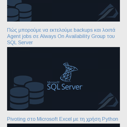
Πώς μπορούμε να εκτελούμε backups και λοιπά
Agent jobs σε Always On Availability Group του
SQL Server
Pivoting στο Microsoft Excel με τη χρήση Python