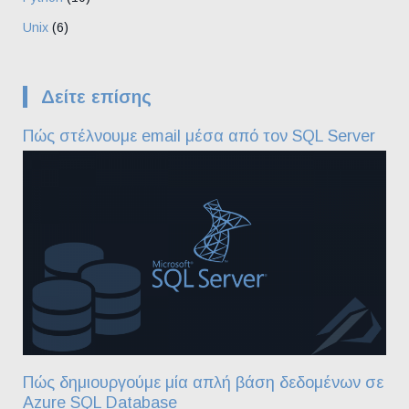
Unix
(6)
Δείτε επίσης
Πώς στέλνουμε email μέσα από τον SQL Server
Πώς δημιουργούμε μία απλή βάση δεδομένων σε
Azure SQL Database