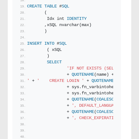
CREATE
TABLE
 #
SQL
       (
        Idx int 
IDENTITY
       ,xSQL nvarchar(max)
       )
INSERT
INTO
 #
SQL
        ( xSQL
        )
SELECT
'IF NOT EXISTS (SELECT * FROM
                + 
QUOTENAME
(name) + 
''
')
'
 + 
'    CREATE LOGIN '
 + 
QUOTENAME
(name) + 
'
                + sys.fn_varbintohexstr(passw
                + sys.fn_varbintohexstr(sid) 
                + 
QUOTENAME
(
COALESCE
(default_
                + 
', DEFAULT_LANGUAGE='
                + 
QUOTENAME
(
COALESCE
(default_
                + 
', CHECK_EXPIRATION='
 + 
CAS
W
E
END