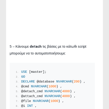
5 – Κάνουμε
detach
τις βάσεις με το κάτωθι script
μπορούμε να το αυτοματοποιήσουμε:
USE
 [master];
GO
DECLARE
 @database 
NVARCHAR
(
200
) ,
@cmd 
NVARCHAR
(
1000
) ,
@detach_cmd 
NVARCHAR
(
4000
) ,
@attach_cmd 
NVARCHAR
(
4000
) ,
@file 
NVARCHAR
(
1000
) ,
@i 
INT
 ,