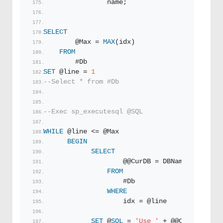
                name;
SELECT
        @Max = 
MAX
(idx)
FROM
        #Db
SET
 @line = 
1
--Select * from #Db
--Exec sp_executesql @SQL
WHILE
 @line <= @Max
BEGIN
SELECT
                    @@CurDB = DBName
FROM
                    #Db
WHERE
                    idx = @line
SET
 @
SQL
 = 
'Use '
 + @@CurDB + 
'