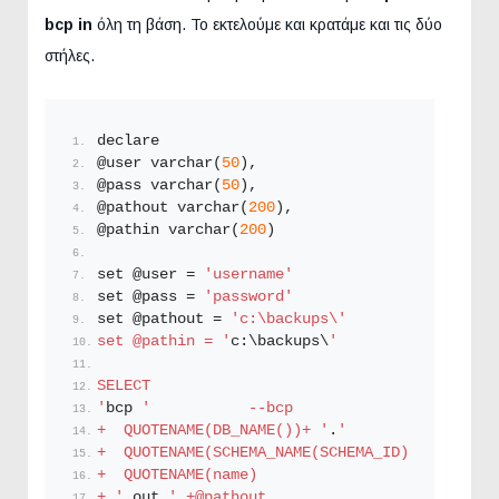
bcp in
όλη τη βάση. Το εκτελούμε και κρατάμε και τις δύο
στήλες.
declare 
@user varchar(
50
),
@pass varchar(
50
),
@pathout varchar(
200
),
@pathin varchar(
200
)
set @user = 
'username'
set @pass = 
'password'
set @pathout = 
'c:\backups\'
set @pathin = '
c:\backups\
'
SELECT 
'
bcp 
'           --bcp
+  QUOTENAME(DB_NAME())+ '
.
'               
+  QUOTENAME(SCHEMA_NAME(SCHEMA_ID))+ '
.
'  --
+  QUOTENAME(name)                         
+ '
 out 
' +@pathout                        