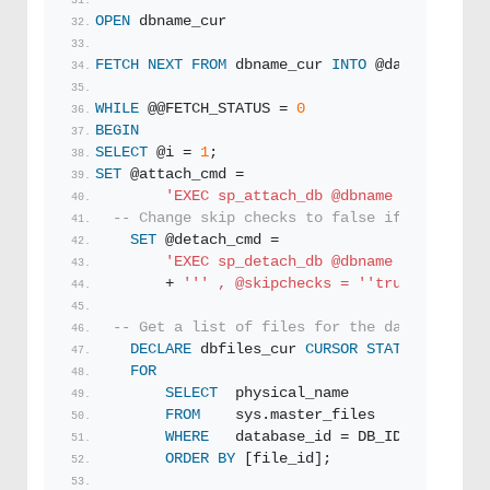
OPEN
 dbname_cur
FETCH
NEXT
FROM
 dbname_cur 
INTO
 @database
WHILE
 @@FETCH_STATUS = 
0
BEGIN
SELECT
 @i = 
1
;    
SET
 @attach_cmd = 
'EXEC sp_attach_db @dbname = '
''
 + @d
-- Change skip checks to false if you want 
SET
 @detach_cmd =
'EXEC sp_detach_db @dbname = '
''
 + @d
        + 
''
' , @skipchecks = '
'true'
';'
 + 
CH
-- Get a list of files for the database
DECLARE
 dbfiles_cur 
CURSOR
STATIC
LOCAL
 F
FOR
SELECT
  physical_name
FROM
    sys.master_files
WHERE
   database_id = DB_ID(@database
ORDER BY
 [file_id];