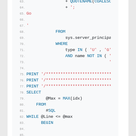
                + 
QUOTENAME
(
COALESCE
(default_
                + 
';
Go
'
FROM
                sys.server_principals
WHERE
                type 
IN
 ( 
'U'
 , 
'G'
 )
AND
 name 
NOT
IN
 ( 
'BUILTIN\Ad
'NT AUTHORI
PRINT
'/*************************************
PRINT
'/*************************************
PRINT
'/*************************************
SELECT
        @Max = 
MAX
(idx)
FROM
        #
SQL
WHILE
 @Line <= @max
BEGIN