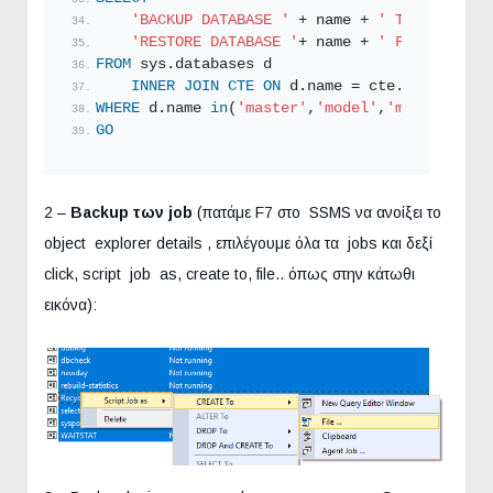
'BACKUP DATABASE '
 + name + 
' TO DISK = '
'RESTORE DATABASE '
+ name + 
' FROM DISK =
FROM
 sys.databases d
INNER
JOIN
CTE
ON
 d.name = cte.databasena
WHERE
 d.name 
in
(
'master'
,
'model'
,
'msdb'
) 
--DB
GO
2 –
Backup των job
(πατάμε F7 στο SSMS να ανοίξει το
object explorer details , επιλέγουμε όλα τα jobs και δεξί
click, script job as, create to, file.. όπως στην κάτωθι
εικόνα):