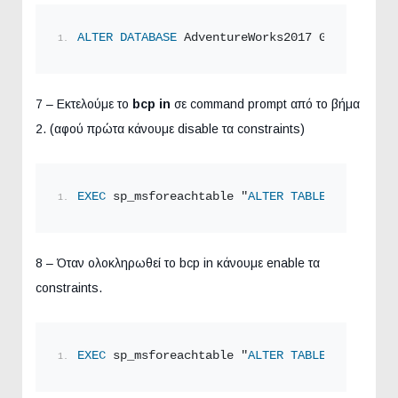
ALTER
DATABASE
 AdventureWorks2017 GREEK_CI_AI
7 – Εκτελούμε το
bcp in
σε command prompt από το βήμα
2. (αφού πρώτα κάνουμε disable τα constraints)
EXEC
 sp_msforeachtable "
ALTER
TABLE
 ? 
NOCHECK
8 – Όταν ολοκληρωθεί το bcp in κάνουμε enable τα
constraints.
EXEC
 sp_msforeachtable "
ALTER
TABLE
 ? 
CHECK
C