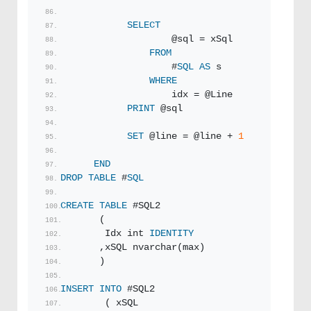
SELECT
                    @sql = xSql
FROM
                    #
SQL
AS
 s
WHERE
                    idx = @Line
PRINT
 @sql
SET
 @line = @line + 
1
END
DROP
TABLE
 #
SQL
CREATE
TABLE
 #SQL2
       (
        Idx int 
IDENTITY
       ,xSQL nvarchar(max)
       )
INSERT
INTO
 #SQL2
        ( xSQL