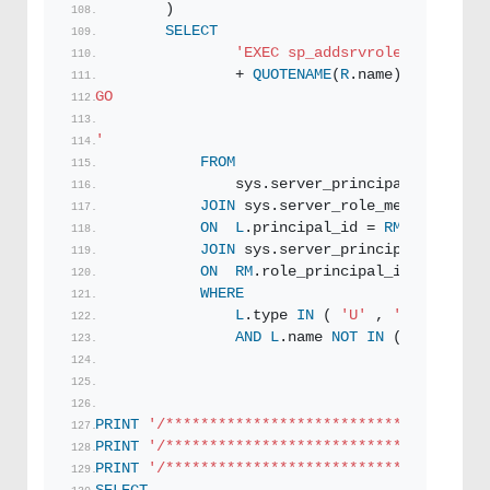
        )
SELECT
'EXEC sp_addsrvrolemember '
 +
                + 
QUOTENAME
(
R
.name) + 
';
GO
'
FROM
                sys.server_principals 
L
JOIN
 sys.server_role_members 
RM
ON
L
.principal_id = 
RM
.member_pr
JOIN
 sys.server_principals 
R
ON
RM
.role_principal_id = 
R
.prin
WHERE
L
.type 
IN
 ( 
'U'
 , 
'G'
 , 
'S'
 )
AND
L
.name 
NOT
IN
 ( 
'BUILTIN\
'NT AUTHO
PRINT
'/*************************************
PRINT
'/******************************Add Ser
PRINT
'/*************************************