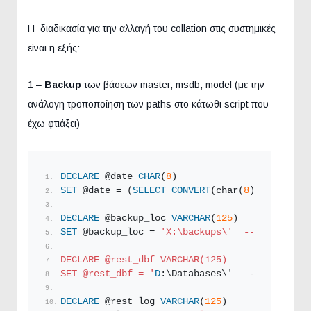
Η διαδικασία για την αλλαγή του collation στις συστημικές
είναι η εξής:
1 –
Backup
των βάσεων master, msdb, model (με την
ανάλογη τροποποίηση των paths στο κάτωθι script που
έχω φτιάξει)
DECLARE
 @date 
CHAR
(
8
)
SET
 @date = (
SELECT
CONVERT
(char(
8
), 
GETDATE
(
DECLARE
 @backup_loc 
VARCHAR
(
125
)  
SET
 @backup_loc = 
'X:\backups\'  -- Σε ποιά τ
DECLARE @rest_dbf VARCHAR(125)
SET @rest_dbf = '
D
:\Databases\'   
-- Σε ποιά 
DECLARE
 @rest_log 
VARCHAR
(
125
)