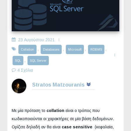
23 Αυγούστου 2021
,
,
,
,
Collation
Databases
Microsoft
RDBMS
,
SQL
SQL Server
4 Σχόλια
Stratos Matzouranis
Με μία πρόταση το
collation
είναι ο τρόπος που
κωδικοποιούνται οι χαρακτήρες σε μία βάση δεδομένων.
Ορίζετε δηλαδή αν θα είναι
case sensitive
(κεφαλαία,