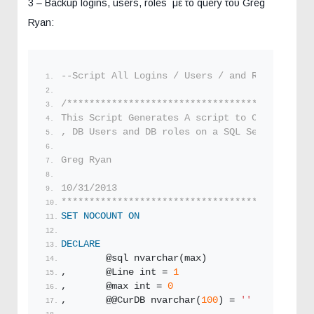
3 – Backup logins, users, roles με το query του Greg
Ryan:
--Script All Logins / Users / and Roles
/********************************************
This Script Generates A script to Create all 
, DB Users and DB roles on a SQL Server
Greg Ryan
10/31/2013
*********************************************
SET
NOCOUNT
ON
DECLARE
        @sql nvarchar(max)
,       @Line int = 
1
,       @max int = 
0
,       @@CurDB nvarchar(
100
) = 
''