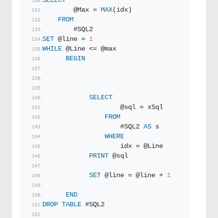
SELECT
        @Max = 
MAX
(idx)
FROM
        #SQL2 
SET
 @line = 
1
WHILE
 @Line <= @max
BEGIN
SELECT
                    @sql = xSql
FROM
                    #SQL2 
AS
 s
WHERE
                    idx = @Line
PRINT
 @sql
SET
 @line = @line + 
1
END
DROP
TABLE
 #SQL2