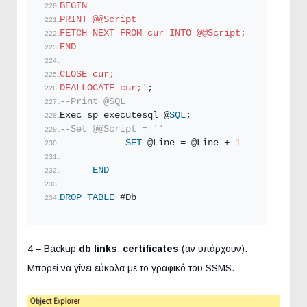
BEGIN   
PRINT @@Script
FETCH NEXT FROM cur INTO @@Script;
END
CLOSE cur;
DEALLOCATE cur;'
;
--Print @SQL
Exec sp_executesql @
SQL
;
--Set @@Script = ''
SET
 @Line = @Line + 
1
END
DROP
TABLE
 #Db
4 – Backup
db links
,
certificates
(αν υπάρχουν).
Μπορεί να γίνει εύκολα με το γραφικό του SSMS.