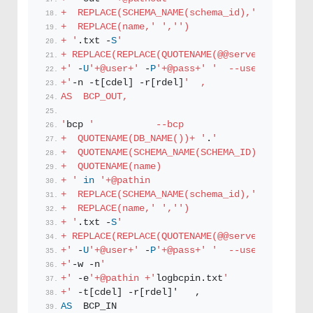
+  REPLACE(SCHEMA_NAME(schema_id),'
','
') + '
+  REPLACE(name,'
','
')                    
+ '
.txt -
S
'
+ REPLACE(REPLACE(QUOTENAME(@@servername),'
[
'
+'
 -
U
'+@user+'
 -
P
'+@pass+'
'  --username  pas
+'
-n -t[cdel] -r[rdel]
'  ,  
AS  BCP_OUT,
'
bcp 
'           --bcp
+  QUOTENAME(DB_NAME())+ '
.
'               
+  QUOTENAME(SCHEMA_NAME(SCHEMA_ID))+ '
.
' 
+  QUOTENAME(name)                         
+ '
in
'+@pathin                          
+  REPLACE(SCHEMA_NAME(schema_id),'
','
') + '
+  REPLACE(name,'
','
')                   
+ '
.txt -
S
'
+ REPLACE(REPLACE(QUOTENAME(@@servername),'
[
'
+'
 -
U
'+@user+'
 -
P
'+@pass+'
'  --username  pas
+'
-w -n
'
+'
 -e
'+@pathin +'
logbcpin.txt
'
+'
 -t[cdel] -r[rdel]'   ,  
AS
  BCP_IN