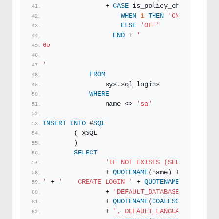
                + 
CASE
 is_policy_checked
WHEN
1
THEN
'ON'
ELSE
'OFF'
END
 + 
'
Go
'
FROM
                sys.sql_logins
WHERE
                name <> 
'sa'
INSERT
INTO
 #
SQL
        ( xSQL
        )
SELECT
'IF NOT EXISTS (SELECT * FROM
                + 
QUOTENAME
(name) + 
''
')
'
 + 
'    CREATE LOGIN '
 + 
QUOTENAME
(name) + 
'
                + 
'DEFAULT_DATABASE='
                + 
QUOTENAME
(
COALESCE
(default_
                + 
', DEFAULT_LANGUAGE='