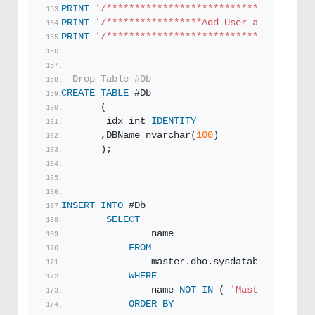
PRINT
'/*************************************
PRINT
'/*****************Add User and Roles m
PRINT
'/*************************************
--Drop Table #Db
CREATE
TABLE
 #Db
       (
        idx int 
IDENTITY
       ,DBName nvarchar(
100
)
       );
INSERT
INTO
 #Db
SELECT
                name
FROM
                master.dbo.sysdatabases
WHERE
                name 
NOT
IN
 ( 
'Master'
 , 
'Mod
ORDER BY