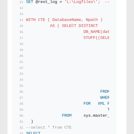
SET
 @rest_log = 
'L:\Logfiles\';  -- Σε ποια τ
WITH CTE ( DatabaseName, Npath )
          AS ( SELECT DISTINCT
                        DB_NAME(database_id) 
                        STUFF((SELECT   '
' +
                                        + CAS
                                            W
                                            E
                                          END
                                        + REV
                                             
FROM
     sys.m
WHERE
    sm1.d
FOR
XML
PATH
(
''
) ,
TYPE
).value
FROM
     sys.master_files sm2
  )
--select * from CTE
SELECT