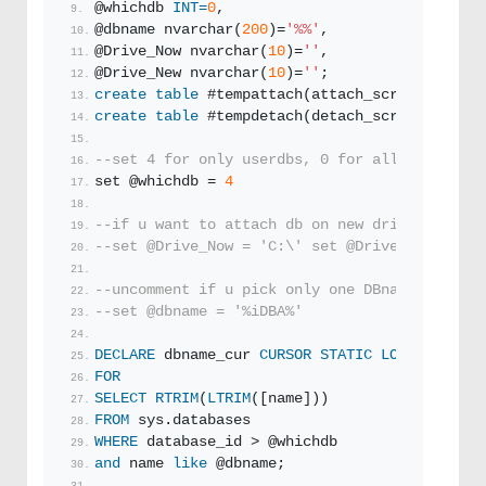
@whichdb 
INT
=
0
,
@dbname nvarchar(
200
)=
'%%'
,
@Drive_Now nvarchar(
10
)=
''
,
@Drive_New nvarchar(
10
)=
''
;
create
table
 #tempattach(attach_script varcha
create
table
 #tempdetach(detach_script varcha
--set 4 for only userdbs, 0 for all dbs
set @whichdb = 
4
--if u want to attach db on new drive with sa
--set @Drive_Now = 'C:\' set @Drive_New = 'Z:
--uncomment if u pick only one DBname
--set @dbname = '%iDBA%'
DECLARE
 dbname_cur 
CURSOR
STATIC
LOCAL
 FORWAR
FOR
SELECT
RTRIM
(
LTRIM
([name]))
FROM
 sys.databases
WHERE
 database_id > @whichdb
and
 name 
like
 @dbname;