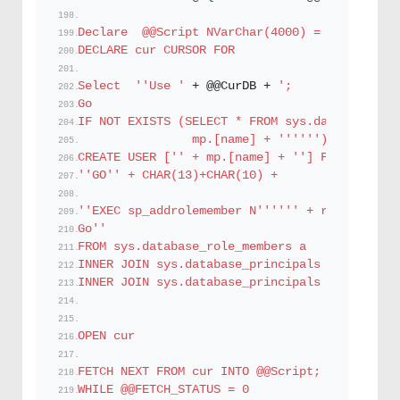
Declare  @@Script NVarChar(4000) = '
''
'
DECLARE cur CURSOR FOR
Select  '
'Use '
 + @@CurDB + 
';
Go
IF NOT EXISTS (SELECT * FROM sys.database_pri
                mp.[name] + '
''
''
')
CREATE USER ['
' + mp.[name] + '
'] FOR LOGIN [
'
'GO'
' + CHAR(13)+CHAR(10) +
'
'EXEC sp_addrolemember N'
''
''
' + rp.name + '
Go'
'  
FROM sys.database_role_members a
INNER JOIN sys.database_principals rp ON rp.p
INNER JOIN sys.database_principals AS mp ON m
OPEN cur
FETCH NEXT FROM cur INTO @@Script;
WHILE @@FETCH_STATUS = 0