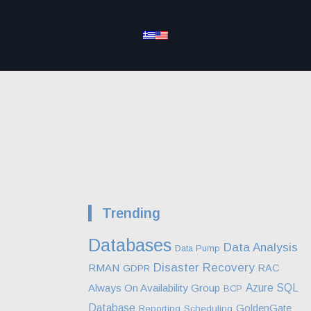
Trending
Databases
Data Analysis
Data Pump
Disaster Recovery
RMAN
RAC
GDPR
Always On Availability Group
Azure SQL
BCP
Database
GoldenGate
Reporting
Scheduling