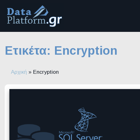
Μετάβαση
στο
περιεχόμενο
Ετικέτα:
Encryption
Αρχική
»
Encryption