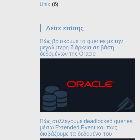
Unix
(6)
Δείτε επίσης
Πώς βρίσκουμε τα queries με την
μεγαλύτερη διάρκεια σε βάση
δεδομένων της Oracle
Πώς συλλέγουμε deadlocked queries
μέσω Extended Event και πως
διαβάζουμε τα δεδομένα του