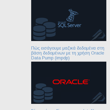
Πώς εισάγουμε μαζικά δεδομένα στη
βάση δεδομένων με τη χρήση Oracle
Data Pump (impdp)