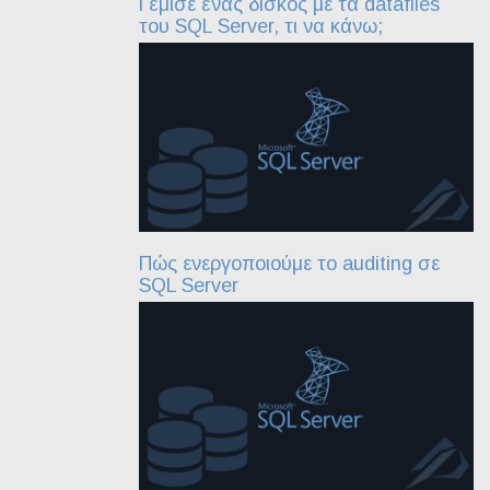
Γέμισε ένας δίσκος με τα datafiles
του SQL Server, τι να κάνω;
Πώς ενεργοποιούμε το auditing σε
SQL Server