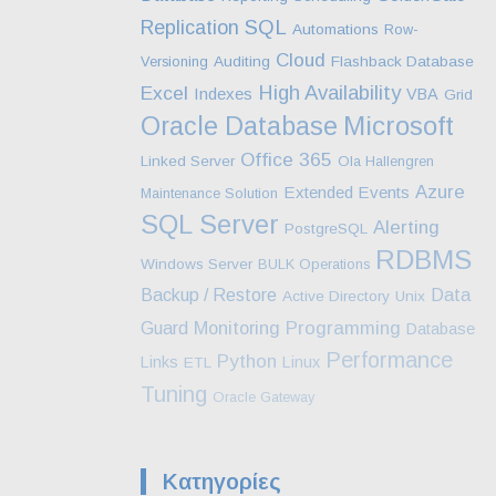
SQL
Replication
Automations
Row-
Cloud
Versioning
Auditing
Flashback Database
High Availability
Excel
Indexes
VBA
Grid
Microsoft
Oracle Database
Office 365
Linked Server
Ola Hallengren
Azure
Extended Events
Maintenance Solution
SQL Server
Alerting
PostgreSQL
RDBMS
Windows Server
BULK Operations
Backup / Restore
Data
Active Directory
Unix
Monitoring
Programming
Guard
Database
Performance
Python
Links
Linux
ETL
Tuning
Oracle Gateway
Kατηγορίες