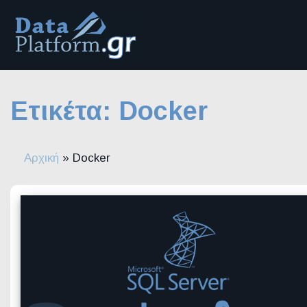
Μετάβαση
στο
περιεχόμενο
Ετικέτα:
Docker
Αρχική
»
Docker