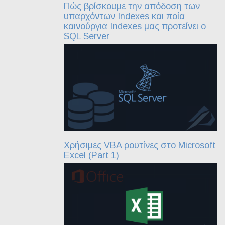
Πώς βρίσκουμε την απόδοση των
υπαρχόντων Indexes και ποία
καινούργια Indexes μας προτείνει ο
SQL Server
Χρήσιμες VBA ρουτίνες στο Microsoft
Excel (Part 1)