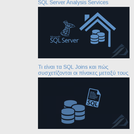
SQL Server Analysis Services
Τι είναι τα SQL Joins και πώς
συσχετίζονται οι πίνακες μεταξύ τους