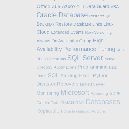
Office 365
Azure
Data Guard
VBA
Grid
Oracle Database
PostgreSQL
Backup / Restore
Database Links
Linux
Cloud
Extended Events
Row-Versioning
High
Always On Availability Group
Performance Tuning
Availability
Unix
SQL Server
BULK Operations
Active
Programming
Directory
Automations
Data
SQL
Excel
Alerting
Python
Pump
Disaster Recovery
Linked Server
Microsoft
Monitoring
Reporting
GDPR
Databases
GoldenGate
RMAN
RAC
Replication
Oracle Gateway
Auditing