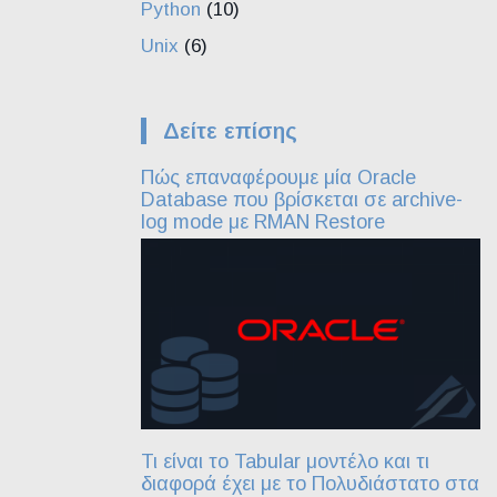
Python
(10)
Unix
(6)
Δείτε επίσης
Πώς επαναφέρουμε μία Oracle
Database που βρίσκεται σε archive-
log mode με RMAN Restore
Τι είναι το Tabular μοντέλο και τι
διαφορά έχει με το Πολυδιάστατο στα